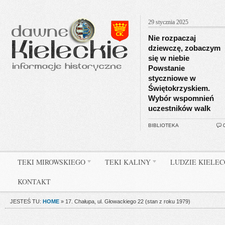
29 stycznia 2025
Nie rozpaczaj
dziewczę, zobaczym
się w niebie
Powstanie
styczniowe w
Świętokrzyskiem.
Wybór wspomnień
uczestników walk
BIBLIOTEKA
TEKI MIROWSKIEGO
TEKI KALINY
LUDZIE KIELE
KONTAKT
JESTEŚ TU:
HOME
»
17. Chałupa, ul. Głowackiego 22 (stan z roku 1979)