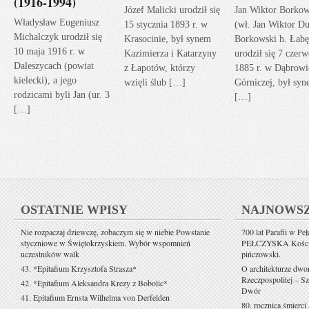
(1916-1994)
Józef Malicki urodził się
Jan Wiktor Borkow
Władysław Eugeniusz
15 stycznia 1893 r. w
(wł. Jan Wiktor Du
Michalczyk urodził się
Krasocinie, był synem
Borkowski h. Łabę
10 maja 1916 r. w
Kazimierza i Katarzyny
urodził się 7 czerw
Daleszycach (powiat
z Łapotów, którzy
1885 r. w Dąbrowi
kielecki), a jego
wzięli ślub […]
Górniczej, był sy
rodzicami byli Jan (ur. 3
[…]
[…]
OSTATNIE WPISY
NAJNOWS
Nie rozpaczaj dziewczę, zobaczym się w niebie Powstanie
700 lat Parafii w Pe
styczniowe w Świętokrzyskiem. Wybór wspomnień
PEŁCZYSKA Kościół 
uczestników walk
pińczowski.
43. *Epitafium Krzysztofa Strasza*
O architekturze dwo
Rzeczpospolitej – Sz
42. *Epitafium Aleksandra Krezy z Bobolic*
Dwór
41. Epitafium Ernsta Wilhelma von Derfelden
80. rocznica śmierci