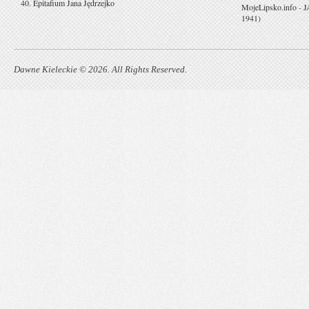
40. Epitafium Jana Jędrzejko
MojeLipsko.info
-
J
1941)
Dawne Kieleckie © 2026. All Rights Reserved.