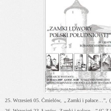
25. Wrzesień 05. Ćmielów, „ Zamki i pałace…”, 
26. Wrzesień 23. Łagów „Zamki i pałace…” (G.Z.