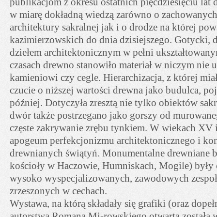
publikacjom z okresu ostatnich pięćdziesięciu la
w miarę dokładną wiedzą zarówno o zachowanych
architektury sakralnej jak i o drodze na której p
kazimierzowskich do dnia dzisiejszego. Gotycki, 
dziełem architektonicznym w pełni ukształtowan
czasach drewno stanowiło materiał w niczym nie u
kamieniowi czy cegle. Hierarchizacja, z której mi
czucie o niższej wartości drewna jako budulca, poj
później. Dotyczyła zresztą nie tylko obiektów sa
dwór także postrzegano jako gorszy od murowan
częste zakrywanie zrębu tynkiem. W wiekach XV 
apogeum perfekcjonizmu architektonicznego i ko
drewnianych świątyń. Monumentalne drewniane b
kościoły w Haczowie, Humniskach, Mogile) były 
wysoko wyspecjalizowanych, zawodowych zespołó
zrzeszonych w cechach.
Wystawa, na którą składały się grafiki (oraz dopełn
autorstwa Romana Mi-rowskiego otwarta została 