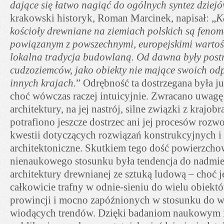
dające się łatwo nagiąć do ogólnych syntez dziejó
krakowski historyk, Roman Marcinek, napisał: „
K
kościoły drewniane na ziemiach polskich są fenom
powiązanym z powszechnymi, europejskimi wartoś
lokalna tradycja budowlaną. Od dawna były postr
cudzoziemców, jako obiekty nie mające swoich o
innych krajach.
” Odrębność ta dostrzegana była ju
choć wówczas raczej intuicyjnie. Zwracano uwagę 
architektury, na jej nastrój, silne związki z krajob
potrafiono jeszcze dostrzec ani jej procesów rozw
kwestii dotyczących rozwiązań konstrukcyjnych i
architektoniczne. Skutkiem tego dość powierzch
nienaukowego stosunku była tendencja do nadmie
architektury drewnianej ze sztuką ludową – choć j
całkowicie trafny w odnie-sieniu do wielu obiekt
prowincji i mocno zapóźnionych w stosunku do w
wiodących trendów. Dzięki badaniom naukowym 