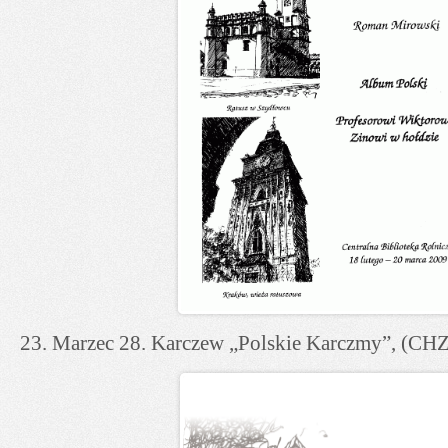
23. Marzec 28. Karczew „Polskie Karczmy”, (CHZK