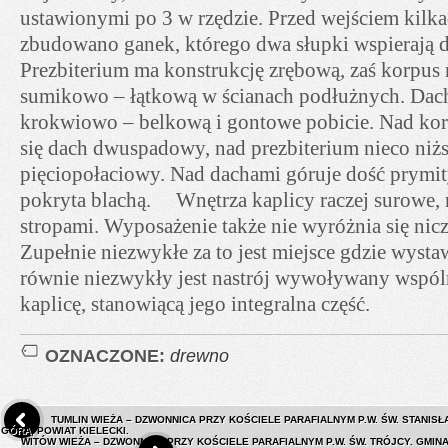
ustawionymi po 3 w rzędzie. Przed wejściem kilkad
zbudowano ganek, którego dwa słupki wspierają
Prezbiterium ma konstrukcję zrębową, zaś korpus 
sumikowo – łątkową w ścianach podłużnych. Dac
krokwiowo – belkową i gontowe pobicie. Nad kor
się dach dwuspadowy, nad prezbiterium nieco niż
pięciopołaciowy. Nad dachami góruje dość prymi
pokryta blachą. Wnętrza kaplicy raczej surowe, 
stropami. Wyposażenie także nie wyróżnia się ni
Zupełnie niezwykłe za to jest miejsce gdzie wysta
równie niezwykły jest nastrój wywoływany wspóln
kaplicę, stanowiącą jego integralna część.
OZNACZONE:
drewno
TUMLIN WIEŻA – DZWONNICA PRZY KOŚCIELE PARAFIALNYM P.W. ŚW. STANISŁ
GÓRA, POWIAT KIELECKI.
WITÓW WIEŻA – DZWONNICA PRZY KOŚCIELE PARAFIALNYM P.W. ŚW. TRÓJCY. GMIN