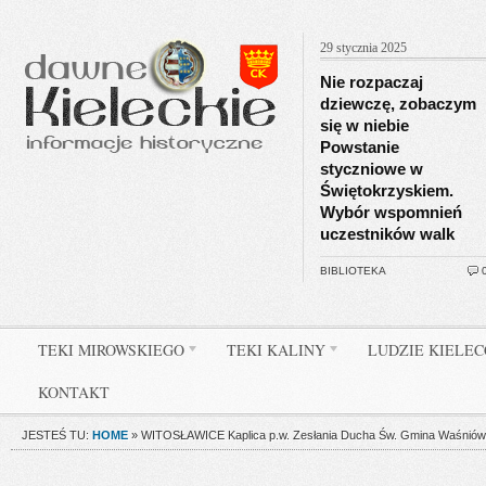
29 stycznia 2025
Nie rozpaczaj
dziewczę, zobaczym
się w niebie
Powstanie
styczniowe w
Świętokrzyskiem.
Wybór wspomnień
uczestników walk
BIBLIOTEKA
TEKI MIROWSKIEGO
TEKI KALINY
LUDZIE KIELE
KONTAKT
JESTEŚ TU:
HOME
»
WITOSŁAWICE Kaplica p.w. Zesłania Ducha Św. Gmina Waśniów, 