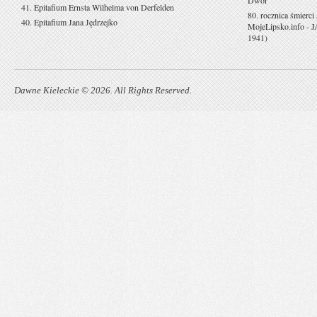
Dwór
41. Epitafium Ernsta Wilhelma von Derfelden
80. rocznica śmierci
40. Epitafium Jana Jędrzejko
MojeLipsko.info
-
J
1941)
Dawne Kieleckie © 2026. All Rights Reserved.