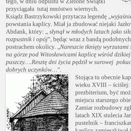
tego, w dniu odpustu w Zielone Świątki
przyciągała tutaj mnóstwo wiernych.
Ksiądz Bastrzykowski przytacza legendę „
wyjaśni
powstania kaplicy. Miał ja zbudować niejaki Jazł
Abdank, który: „
słynął w młodych latach jako si
rozpustnik i opój
”, będąc wraz z bandą podobny
postrachem okolicy. „
Nareszcie tknięty wyrzutami
na górze pod Witosławicami kaplicę wśród dzikiej 
puszczy….Resztę dni życia pędził w surowej pokuci
dobrych uczynków…
”.
Stojąca tu obecnie kap
wieku XVIII – ściślej: 
prezbiterium, być mo
miejscu starszego obie
Zamiar rozbudowy zgł
latach XIX stulecia Ja
pustelnik – franciszka
kaplicy zamieszkiwał i