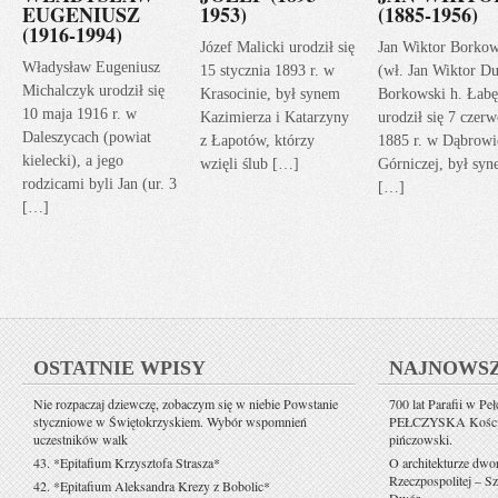
EUGENIUSZ
1953)
(1885-1956)
(1916-1994)
Józef Malicki urodził się
Jan Wiktor Borkow
Władysław Eugeniusz
15 stycznia 1893 r. w
(wł. Jan Wiktor Du
Michalczyk urodził się
Krasocinie, był synem
Borkowski h. Łabę
10 maja 1916 r. w
Kazimierza i Katarzyny
urodził się 7 czerw
Daleszycach (powiat
z Łapotów, którzy
1885 r. w Dąbrowi
kielecki), a jego
wzięli ślub […]
Górniczej, był sy
rodzicami byli Jan (ur. 3
[…]
[…]
OSTATNIE WPISY
NAJNOWS
Nie rozpaczaj dziewczę, zobaczym się w niebie Powstanie
700 lat Parafii w Pe
styczniowe w Świętokrzyskiem. Wybór wspomnień
PEŁCZYSKA Kościół 
uczestników walk
pińczowski.
43. *Epitafium Krzysztofa Strasza*
O architekturze dwo
Rzeczpospolitej – Sz
42. *Epitafium Aleksandra Krezy z Bobolic*