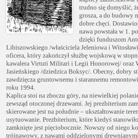
trudno się domyślić, ż
grosza, a do budowy n
dobre chęci. Dostawio
nawa powstała w 1. po
dzięki funduszom Ant
Libiszowskiego /właściciela Jeleniowa i Witosław
oficera, który zakończył służbę wojskową w stop
kawalera Virtuti Militari i Legii Honorowej/ oraz
Jasieńskiego /dziedzica Boksyc/. Obecny, dobry st
zawdzięcza gruntownemu i starannemu remontow
roku 1994.
Kaplica stoi na zboczu góry, na niewielkiej polani
zewsząd otoczonej drzewami. Jej prezbiterium zam
skierowane jest na południe – ukształtowanie ter
usytuowanie. Prezbiterium, które kiedyś stanowił
zamknięte jest pięciobocznie. Nowszy od niego kor
trójnawowy, z nawami oddzielonymi drewnianym