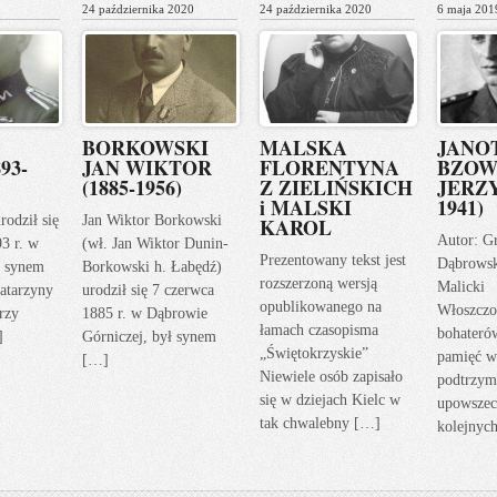
24 października 2020
24 października 2020
6 maja 201
BORKOWSKI
MALSKA
JANO
93-
JAN WIKTOR
FLORENTYNA
BZOW
(1885-1956)
Z ZIELIŃSKICH
JERZY
i MALSKI
1941)
rodził się
Jan Wiktor Borkowski
KAROL
Autor: G
93 r. w
(wł. Jan Wiktor Dunin-
Prezentowany tekst jest
Dąbrows
ł synem
Borkowski h. Łabędź)
rozszerzoną wersją
Malicki
atarzyny
urodził się 7 czerwca
opublikowanego na
Włoszczo
rzy
1885 r. w Dąbrowie
łamach czasopisma
bohateró
]
Górniczej, był synem
„Świętokrzyskie”
pamięć w
[…]
Niewiele osób zapisało
podtrzym
się w dziejach Kielc w
upowszec
tak chwalebny […]
kolejnyc