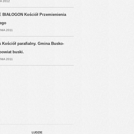
A 2012
 BIAŁOGON Kościół Przemienienia
ego
NIA 2011
 Kościół parafialny. Gmina Busko-
powiat buski.
NIA 2011
LUDZIE