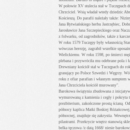
W połowie XV stulecia stał w Tuczępach dr
Chrzciciel. Wsią władał wtedy dziedzic Ab
Kościeszą. Do parafii należały także: Niz
Jana Rytwiańskiego herbu Jastrzębiec, Dob
Jarosławice Jana Szczepieckiego oraz Nacza
z folwarku, od zagrodników, także z karcze
W roku 1579 Tuczępy były własnością Stan
wówczas herezję, zagrabił wszelkie uposaż
Wielickiemu. W roku 1598, po śmierci mę
plebana i przywróciła mu odebrane pola i ł
Drewniany kościół stał w Tuczępach do roku
grasujący po Polsce Szwedzi i Węgrzy. Wó
roku z ofiar parafian i własnym sumptem w
Jana Chrzciciela kościół murowany”.
Barokowa świątynia zbudowana z inicjatyw
wymurowaną z kamienia i cegły i pokryta ty
prezbiterium, zakończone prostą ścianą. Od
północy kaplica Matki Boskiej Różańcowej
północnej, znajduje się zakrystia. Wewnętr
pilastrami. Przekrycie wnętrz stanowią skl
belka tęczowa /z datą 1668/ niesie barokowy