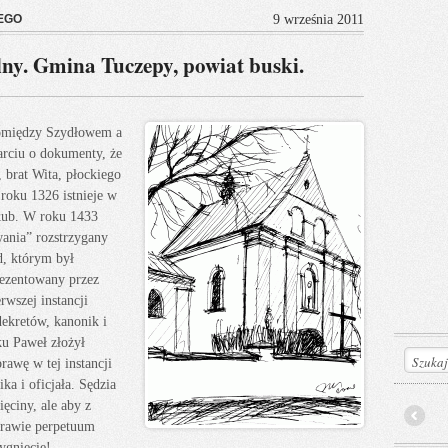
EGO
9 września 2011
y. Gmina Tuczepy, powiat buski.
pomiędzy Szydłowem a
arciu o dokumenty, że
, brat Wita, płockiego
roku 1326 istnieje w
akub. W roku 1433
ania” rozstrzygany
d, którym był
rezentowany przez
rwszej instancji
dekretów, kanonik i
ku Paweł złożył
rawę w tej instancji
ka i oficjała. Sędzia
ęciny, ale aby z
prawie perpetuum
Prev
ygniecie!