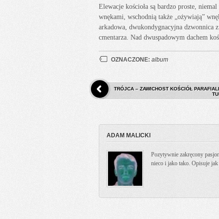
Elewacje kościoła są bardzo proste, niemal
wnękami, wschodnią także „ożywiają” wnęk
arkadowa, dwukondygnacyjna dzwonnica z 
cmentarza. Nad dwuspadowym dachem kości
OZNACZONE:
album
TRÓJCA – ZAWICHOST KOŚCIÓŁ PARAFIAL
TU
ADAM MALICKI
Pozytywnie zakręcony pasjona
nieco i jako tako. Opisuje ja