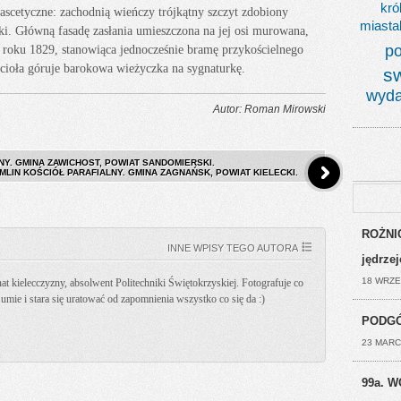
kró
 ascetyczne: zachodnią wieńczy trójkątny szczyt zdobiony
miasta
i. Główną fasadę zasłania umieszczona na jej osi murowana,
po
roku 1829, stanowiąca jednocześnie bramę przykościelnego
oła góruje barokowa wieżyczka na sygnaturkę.
s
wyda
Autor: Roman Mirowski
NY. GMINA ZAWICHOST, POWIAT SANDOMIERSKI.
MLIN KOŚCIÓŁ PARAFIALNY. GMINA ZAGNAŃSK, POWIAT KIELECKI.
ROŻNIC
INNE WPISY TEGO AUTORA
jędrze
18 WRZE
t kielecczyzny, absolwent Politechniki Świętokrzyskiej. Fotografuje co
k umie i stara się uratować od zapomnienia wszystko co się da :)
PODGÓ
23 MARC
99a. W