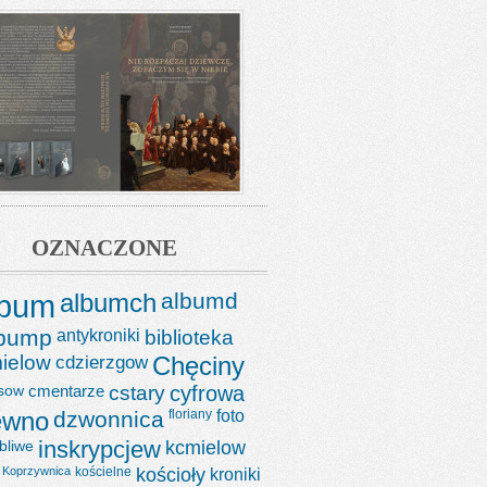
OZNACZONE
lbum
albumch
albumd
lbump
antykroniki
biblioteka
ielow
cdzierzgow
Chęciny
sow
cmentarze
cstary
cyfrowa
ewno
dzwonnica
floriany
foto
bliwe
inskrypcjew
kcmielow
Koprzywnica
kościelne
kościoły
kroniki