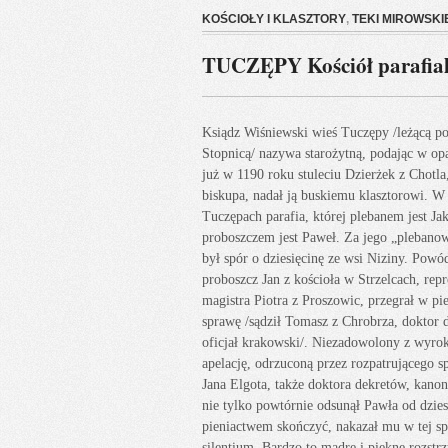
KOŚCIOŁY I KLASZTORY
,
TEKI MIROWSKI
TUCZĘPY Kościół parafialn
Ksiądz Wiśniewski wieś Tuczępy /leżącą 
Stopnicą/ nazywa starożytną, podając w op
już w 1190 roku stuleciu Dzierżek z Chotla
biskupa, nadał ją buskiemu klasztorowi. W 
Tuczępach parafia, której plebanem jest J
proboszczem jest Paweł. Za jego „plebanow
był spór o dziesięcinę ze wsi Niziny. Powó
proboszcz Jan z kościoła w Strzelcach, rep
magistra Piotra z Proszowic, przegrał w pie
sprawę /sądził Tomasz z Chrobrza, doktor 
oficjał krakowski/. Niezadowolony z wyro
apelację, odrzuconą przez rozpatrującego sp
Jana Elgota, także doktora dekretów, kanoni
nie tylko powtórnie odsunął Pawła od dziesi
pieniactwem skończyć, nakazał mu w tej s
silentium. Bardzo to mądre i piękne rozstrz