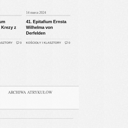
14 marca 2024
ium
41. Epitafium Ernsta
 Krezy z
Wilhelma von
Derfelden
LASZTORY
0
KOŚCIOŁY I KLASZTORY
0
ARCHIWA ATRYKUŁÓW