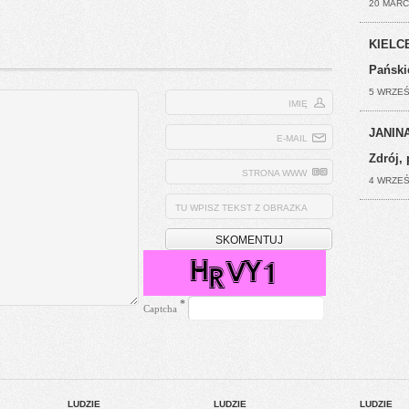
20 MARC
KIELCE
Pański
5 WRZEŚ
IMIĘ
JANINA
E-MAIL
Zdrój, 
STRONA WWW
4 WRZEŚ
TU WPISZ TEKST Z OBRAZKA
*
Captcha
LUDZIE
LUDZIE
LUDZIE