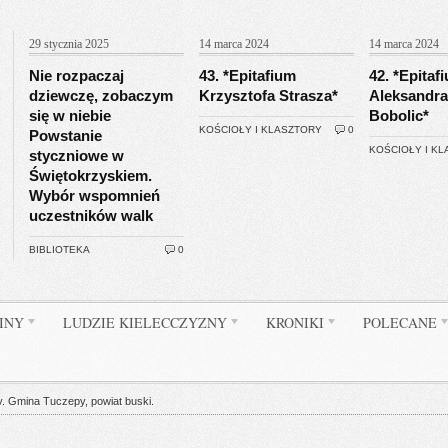
29 stycznia 2025
14 marca 2024
14 marca 2024
Nie rozpaczaj
43. *Epitafium
42. *Epitaf
dziewczę, zobaczym
Krzysztofa Strasza*
Aleksandra
się w niebie
Bobolic*
KOŚCIOŁY I KLASZTORY
0
Powstanie
KOŚCIOŁY I K
styczniowe w
Świętokrzyskiem.
Wybór wspomnień
uczestników walk
BIBLIOTEKA
0
INY
LUDZIE KIELECCZYZNY
KRONIKI
POLECANE
. Gmina Tuczepy, powiat buski.