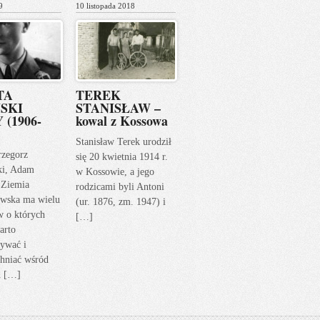
9
10 listopada 2018
TA
TEREK
SKI
STANISŁAW –
 (1906-
kowal z Kossowa
Stanisław Terek urodził
rzegorz
się 20 kwietnia 1914 r.
ki, Adam
w Kossowie, a jego
 Ziemia
rodzicami byli Antoni
wska ma wielu
(ur. 1876, zm. 1947) i
w o których
[…]
arto
ywać i
hniać wśród
h […]