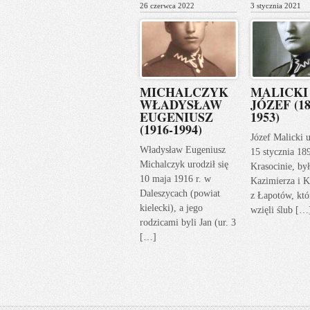
26 czerwca 2022
3 stycznia 2021
MICHALCZYK
MALICKI
WŁADYSŁAW
JÓZEF (18
EUGENIUSZ
1953)
(1916-1994)
Józef Malicki u
Władysław Eugeniusz
15 stycznia 18
Michalczyk urodził się
Krasocinie, by
10 maja 1916 r. w
Kazimierza i K
Daleszycach (powiat
z Łapotów, któ
kielecki), a jego
wzięli ślub […
rodzicami byli Jan (ur. 3
[…]