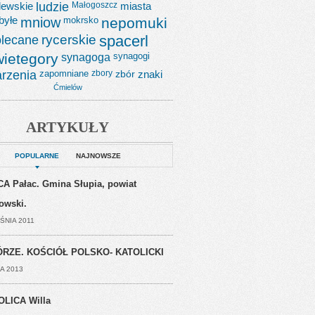
lewskie
ludzie
Małogoszcz
miasta
byłe
mniow
mokrsko
nepomuki
lecane
rycerskie
spacerl
wietegory
synagoga
synagogi
rzenia
zapomniane
zbory
zbór
znaki
Ćmielów
ARTYKUŁY
POPULARNE
NAJNOWSZE
A Pałac. Gmina Słupia, powiat
jowski.
ŚNIA 2011
RZE. KOŚCIÓŁ POLSKO- KATOLICKI
A 2013
OLICA Willa