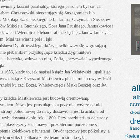
ewniany kościół parafialny, którego patronem był św. Jan
raham Chrząstowski pieczętujący się Strzegomiem lub
iny Mikołaja Szczepieckiego herbu Janina, Grzymała i Sieczków
rów Mikołaja Gnoińskiego, Góra Jana Pruskiego, Januszkowice i
sławice i Wierzbica. Pleban brał dziesięcinę z łanów kmiecych,
m. Miał też własne pola i łąki.
isława Dymitrowskiego, który „uwikławszy się w grasującą
enie plebańskie” przysługujące księdzu Zygmuntowi
ża – heretyka, wdowa po nim, Zofia, „przyzwała” wypędzonego
ąki.
 1656, kiedy to, jak napisał ksiądz Jan Wiśniewski „spalili go
wczas ksiądz Krzysztof Mastkiewicz pleban miejscowy w 1674
zniósł ku czci Bożej, Wniebowzięcia Matki Boskiej oraz św.
a
a
y księdza Mastkiewicza jest budowlą orientowaną,
ccm
nkiem. Nawa jest prostokątna, a przy niej węższe od niej
 strony południowej do nawy dostawiona jest kruchta, a od
ckos
, wybudowana około roku 1800. Przy prezbiterium od strony
dr
zne płaszczyzny ścian nawy i prezbiterium podzielone są
fraso
epienia kolebkowe z lunetami. Otwór tęczowy jest półkolisty, a
Kielce
 krucyfiks i pelikana z pisklętami u stóp krzyża.