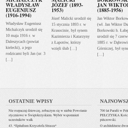
WŁADYSŁAW
JÓZEF (1893-
JAN WIKTO
EUGENIUSZ
1953)
(1885-1956)
(1916-1994)
Józef Malicki urodził się
Jan Wiktor Borkow
Władysław Eugeniusz
15 stycznia 1893 r. w
(wł. Jan Wiktor Du
Michalczyk urodził się
Krasocinie, był synem
Borkowski h. Łabę
10 maja 1916 r. w
Kazimierza i Katarzyny
urodził się 7 czerw
Daleszycach (powiat
z Łapotów, którzy
1885 r. w Dąbrowi
kielecki), a jego
wzięli ślub […]
Górniczej, był sy
rodzicami byli Jan (ur. 3
[…]
[…]
OSTATNIE WPISY
NAJNOWS
Nie rozpaczaj dziewczę, zobaczym się w niebie Powstanie
700 lat Parafii w Pe
styczniowe w Świętokrzyskiem. Wybór wspomnień
PEŁCZYSKA Kościół 
uczestników walk
pińczowski.
43. *Epitafium Krzysztofa Strasza*
O architekturze dwo