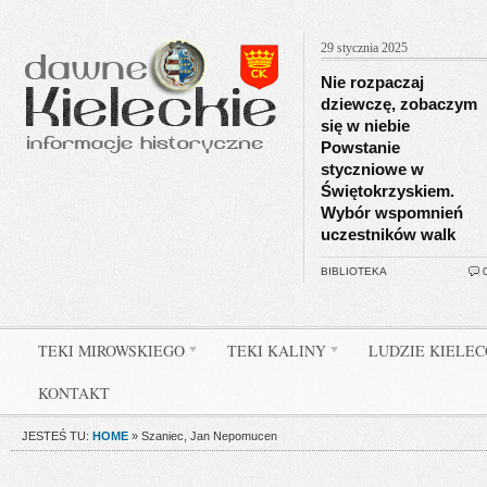
29 stycznia 2025
Nie rozpaczaj
dziewczę, zobaczym
się w niebie
Powstanie
styczniowe w
Świętokrzyskiem.
Wybór wspomnień
uczestników walk
BIBLIOTEKA
TEKI MIROWSKIEGO
TEKI KALINY
LUDZIE KIELE
KONTAKT
JESTEŚ TU:
HOME
»
Szaniec, Jan Nepomucen