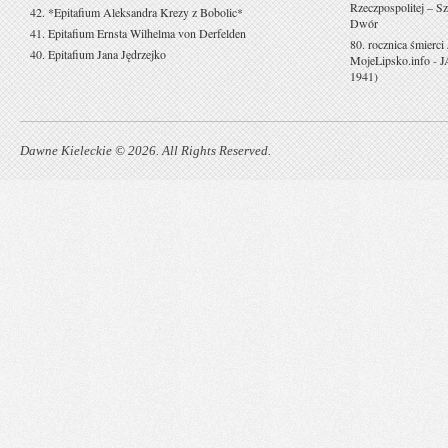
Rzeczpospolitej – Sz
42. *Epitafium Aleksandra Krezy z Bobolic*
Dwór
41. Epitafium Ernsta Wilhelma von Derfelden
80. rocznica śmierci
40. Epitafium Jana Jędrzejko
MojeLipsko.info
-
J
1941)
Dawne Kieleckie © 2026. All Rights Reserved.