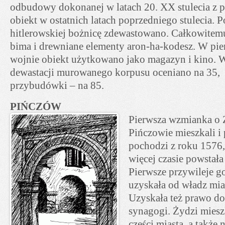
odbudowy dokonanej w latach 20. XX stulecia z po
obiekt w ostatnich latach poprzedniego stulecia. 
hitlerowskiej bożnicę zdewastowano. Całkowitemu
bima i drewniane elementy aron-ha-kodesz. W pie
wojnie obiekt użytkowano jako magazyn i kino. 
dewastacji murowanego korpusu oceniano na 35, 
przybudówki – na 85.
PIŃCZÓW
Pierwsza wzmianka o 
Pińczowie mieszkali i 
pochodzi z roku 1576,
więcej czasie powstał
Pierwsze przywileje g
uzyskała od władz mia
Uzyskała też prawo 
synagogi. Żydzi miesz
części miasta, a także