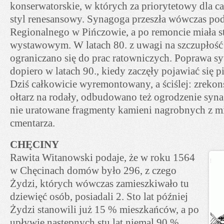
konserwatorskie, w których za priorytetowy dla c
styl renesansowy. Synagoga przeszła wówczas p
Regionalnego w Pińczowie, a po remoncie miała s
wystawowym. W latach 80. z uwagi na szczupłoś
ograniczano się do prac ratowniczych. Poprawa syt
dopiero w latach 90., kiedy zaczęły pojawiać się p
Dziś całkowicie wyremontowany, a ściślej: zrekon
ołtarz na rodały, odbudowano też ogrodzenie sy
nie uratowane fragmenty kamieni nagrobnych z m
cmentarza.
CHĘCINY
Rawita Witanowski podaje, że w roku 1564
w Chęcinach domów było 296, z czego
Żydzi, których wówczas zamieszkiwało tu
dziewięć osób, posiadali 2. Sto lat później
Żydzi stanowili już 15 % mieszkańców, a po
upływie następnych stu lat niemal 90 %.