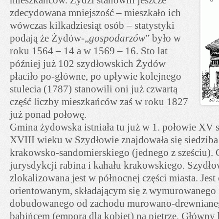
zdecydowana mniejszość – mieszkało ich
wówczas kilkadziesiąt osób – statystyki
podają że Żydów-„
gospodarzów
” było w
roku 1564 – 14 a w 1569 – 16. Sto lat
później już 102 szydłowskich Żydów
płaciło po-główne, po upływie kolejnego
stulecia (1787) stanowili oni już czwartą
część liczby mieszkańców zaś w roku 1827
już ponad połowę.
Gmina żydowska istniała tu już w 1. połowie XV s
XVIII wieku w Szydłowie znajdowała się siedzib
krakowsko-sandomierskiego (jednego z sześciu).
jurysdykcji rabina i kahału krakowskiego. Szydł
zlokalizowana jest w północnej części miasta. Jest
orientowanym, składającym się z wymurowanego z
dobudowanego od zachodu murowano-drewnianeg
babińcem (emporą dla kobiet) na piętrze. Główny