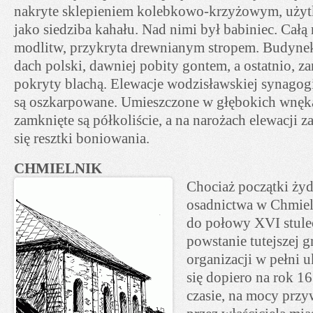
nakryte sklepieniem kolebkowo-krzyżowym, uży
jako siedziba kahału. Nad nimi był babiniec. Całą 
modlitw, przykryta drewnianym stropem. Budyne
dach polski, dawniej pobity gontem, a ostatnio, za
pokryty blachą. Elewacje wodzisławskiej synagogi
są oszkarpowane. Umieszczone w głębokich wnęk
zamknięte są półkoliście, a na narożach elewacji 
się resztki boniowania.
CHMIELNIK
Chociaż początki ży
osadnictwa w Chmiel
do połowy XVI stulec
powstanie tutejszej g
organizacji w pełni u
się dopiero na rok 1
czasie, na mocy prz