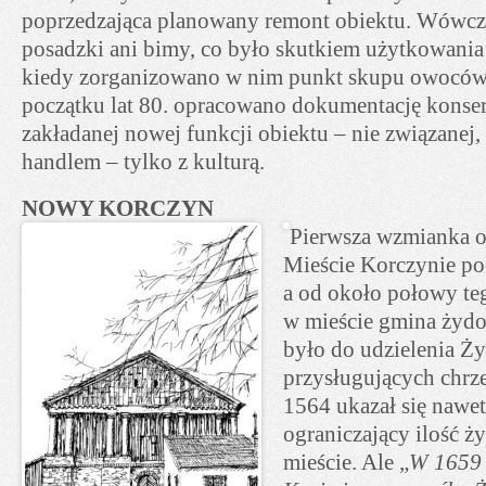
poprzedzająca planowany remont obiektu. Wówczas
posadzki ani bimy, co było skutkiem użytkowania 
kiedy zorganizowano w nim punkt skupu owoców
początku lat 80. opracowano dokumentację konser
zakładanej nowej funkcji obiektu – nie związanej, n
handlem – tylko z kulturą.
NOWY KORCZYN
Pierwsza wzmianka
Mieście Korczynie po
a od około połowy tego
w mieście gmina żydo
było do udzielenia Ż
przysługujących chrz
1564 ukazał się nawe
ograniczający ilość
mieście. Ale „
W 1659 r