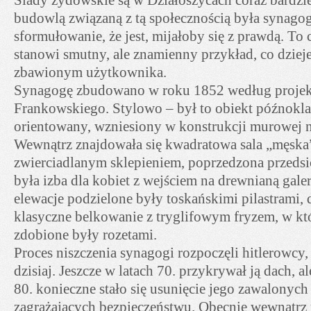
budowlą związaną z tą społecznością była synagoga
sformułowanie, że jest, mijałoby się z prawdą. To c
stanowi smutny, ale znamienny przykład, co dzieje
zbawionym użytkownika.
Synagogę zbudowano w roku 1852 według projekt
Frankowskiego. Stylowo – był to obiekt późnokla
orientowany, wzniesiony w konstrukcji murowej na
Wewnątrz znajdowała się kwadratowa sala „męska”
zwierciadlanym sklepieniem, poprzedzona przeds
była izba dla kobiet z wejściem na drewnianą gale
elewacje podzielone były toskańskimi pilastrami,
klasyczne belkowanie z tryglifowym fryzem, w k
zdobione były rozetami.
Proces niszczenia synagogi rozpoczęli hitlerowcy,
dzisiaj. Jeszcze w latach 70. przykrywał ją dach, al
80. konieczne stało się usunięcie jego zawalonych 
zagrażających bezpieczeństwu. Obecnie wewnątrz 