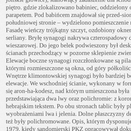
piętro. gdzie zlokalizowano babiniec, oddzielony
parapetem. Pod babińcem znajdował się przed-sio
południowej stronie – wydzielono pomieszczenie n
Fasadę wieńczy trójkątny szczyt, ozdobiony okne
serliany. Bryłę synagogi nakrywa czterospadowy d
wieszarowej. Do jego belek podwieszony był des
ścianach przechodzący w pozorne sklepienie zwier
Elewacje boczne synagogi rozczłonkowane są pila
którymi rozmieszczone są okna, od góry półkoliśc
Wnętrze klimontowskiej synagogi było bardziej bo
elewacje. We wschodniej ścianie, wykonany w for
się aron-ha-kodesz, nad którym umieszczona była
przedstawiająca dwa lwy oraz polichromie: z koron
hebrajskim tekstem. Po obu stronach tablic były p
wyobrażeniami lwa i jelenia. Dolne płaszczyzny 
też były polichromowane. Opis, którym dysponuj
1979, kiedy sandomierski PKZ opracowywał dok