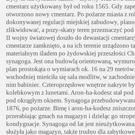
cmentarz użytkowany był od roku 1565. Gdy zapeł
otworzono nowy cmentarz. Po pożarze miasta z r
dokonywanej regulacji miejskiej zabudowy, plan
zlikwidować, a pozy-skany teren przeznaczyć po
II wojny światowej doszło do dewastacji cmentar
cmentarze zamknięto, a na ich terenie urządzono 
materialnym śladem po żydowskiej przeszłości Chm
synagoga. Jest ona budowlą orientowaną, wymur
plan prostokąta o wymiarach ok. 16 na 29 metrów
wschodniej mieściła się sala modlitw, w zachodnie
nim babiniec. Czteroprzęsłowe wnętrze nakryte by
kolebkowym z lunetami. Aron-ha-kodesz stał pod 
pod okrągłym oknem. Synagoga przebudowywana 
1876, po pożarze. Bimę i aron-ha-kodesz zniszcz
przerabiając gmach na magazyn i dzieląc go strop
kondygnacje. Synagoga od lat jest nieużytkowana
służyła jako magazyn, także trudno dla zabytkowej