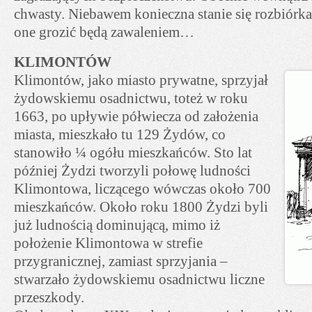
chwasty. Niebawem konieczna stanie się rozbiórka
one grozić będą zawaleniem…
KLIMONTÓW
Klimontów, jako miasto prywatne, sprzyjał
żydowskiemu osadnictwu, toteż w roku
1663, po upływie półwiecza od założenia
miasta, mieszkało tu 129 Żydów, co
stanowiło ¼ ogółu mieszkańców. Sto lat
później Żydzi tworzyli połowę ludności
Klimontowa, liczącego wówczas około 700
mieszkańców. Około roku 1800 Żydzi byli
już ludnością dominującą, mimo iż
położenie Klimontowa w strefie
przygranicznej, zamiast sprzyjania –
stwarzało żydowskiemu osadnictwu liczne
przeszkody.