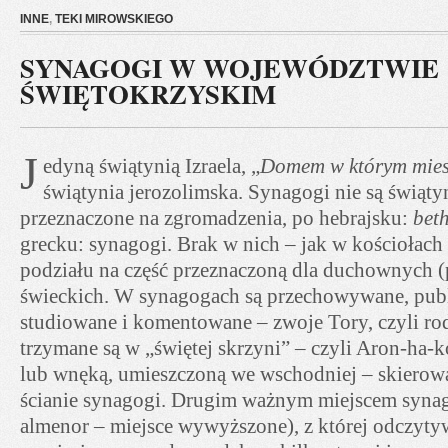
INNE
,
TEKI MIROWSKIEGO
SYNAGOGI W WOJEWÓDZTWIE
ŚWIĘTOKRZYSKIM
J
edyną świątynią Izraela, „
Domem w którym mies
świątynia jerozolimska. Synagogi nie są świąt
przeznaczone na zgromadzenia, po hebrajsku:
bet
grecku: synagogi. Brak w nich – jak w kościołach 
podziału na część przeznaczoną dla duchownych (p
świeckich. W synagogach są przechowywane, publ
studiowane i komentowane – zwoje Tory, czyli ro
trzymane są w „świętej skrzyni” – czyli Aron-ha-k
lub wnęką, umieszczoną we wschodniej – skierowa
ścianie synagogi. Drugim ważnym miejscem synag
almenor – miejsce wywyższone), z której odczyty