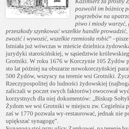
Kazimierz za prośby 
pozwolił im bóżnicę po
pogrzebów na upatrzo
piwo i miody warzyć, 
przeszkody szynkować wszelkie handle prowadzić,
zwozić i wywozić, wszelkie rzemiosła robić
” –pisze
Istniała już wówczas w mieście dzielnica żydowska
jurydyki starościńskiej, w sąsiedztwie królewskie
Grotniki. W roku 1676 w Korczynie 105 Żydów pł
sto lat później na obszarze nowokorczyńskiej para
500 Żydów, wszyscy na terenie wsi Grotniki. Życ
Rzeczypospolitej do ludności żydowskiej (najbog
zaliczali w poczet swych faktorów) owocował w
korzystnych dla niej dokumentów: „Biskup Sołty
Żydom we wsi Grotniki w miejscu zw. Cegielnia p
zaś w 1770 pozwala wy-restaurować, jednak nie p
upiększać synagogę”.
Synagoga stoi przy ulicy Zamkowej, na terenie był