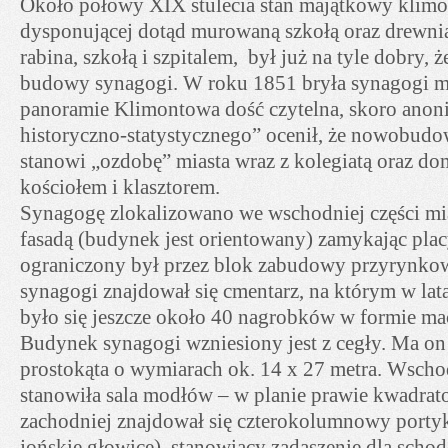
Około połowy XIX stulecia stan majątkowy klimo
dysponującej dotąd murowaną szkołą oraz drewn
rabina, szkołą i szpitalem, był już na tyle dobry, 
budowy synagogi. W roku 1851 bryła synagogi mu
panoramie Klimontowa dość czytelna, skoro anon
historyczno-statystycznego” ocenił, że nowobud
stanowi „ozdobę” miasta wraz z kolegiatą oraz d
kościołem i klasztorem.
Synagogę zlokalizowano we wschodniej części mia
fasadą (budynek jest orientowany) zamykając pla
ograniczony był przez blok zabudowy przyrynko
synagogi znajdował się cmentarz, na którym w lat
było się jeszcze około 40 nagrobków w formie m
Budynek synagogi wzniesiony jest z cegły. Ma o
prostokąta o wymiarach ok. 14 x 27 metra. Wscho
stanowiła sala modłów – w planie prawie kwadrato
zachodniej znajdował się czterokolumnowy porty
jońskie głowice), stanowiący zadaszenie dla sch