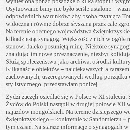
wyniesiona ponad posadzkę o kilka stopni i wygr
Usytuowanie bimy nie było ściśle ustalone – waż
odpowiednich warunków: aby osoba czytająca Tor
widoczna i równie dobrze słyszana przez całe zgr
Na terenie obecnego województwa świętokrzyskieg
kilkadziesiąt synagog. Większość z nich w ogóle n
stanowi daleko posuniętą ruinę. Niektóre synagogi
znajdując im nowe przeznaczenie, niezbyt koliduj
Służą społeczeństwu jako archiwa, ośrodki kultury
Kilkanaście obiektów – najciekawszych a zarazem 
zachowanych, uszeregowanych według porządku 
stylistycznego, przedstawiam poniżej
Żydzi zaczęli osiedlać się w Polsce w XI stuleciu
Żydów do Polski nastąpił w drugiej połowie XII w
najazdów mongolskich. Na terenie dzisiejszego 
świętokrzyskiego – konkretnie w Sandomierzu – p
tym czasie. Najstarsze informacje o synagogach w