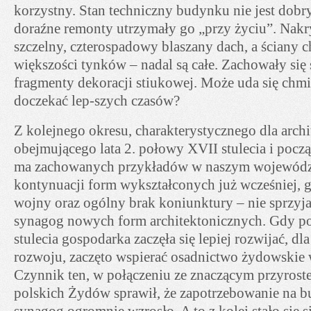
korzystny. Stan techniczny budynku nie jest dobry,
doraźne remonty utrzymały go „przy życiu”. Nak
szczelny, czterospadowy blaszany dach, a ściany
większości tynków – nadal są całe. Zachowały się 
fragmenty dekoracji stiukowej. Może uda się chmi
doczekać lep-szych czasów?
Z kolejnego okresu, charakterystycznego dla arch
obejmującego lata 2. połowy XVII stulecia i pocz
ma zachowanych przykładów w naszym województ
kontynuacji form wykształconych już wcześniej, gd
wojny oraz ogólny brak koniunktury – nie sprzyj
synagog nowych form architektonicznych. Gdy po
stulecia gospodarka zaczęła się lepiej rozwijać, dla
rozwoju, zaczęto wspierać osadnictwo żydowskie 
Czynnik ten, w połączeniu ze znaczącym przyros
polskich Żydów sprawił, że zapotrzebowanie na
synagog ogromnie wzrosło. A to z kolei stało się 