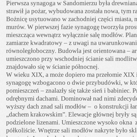
Pierwsza synagoga w Sandomierzu była drewnian
strawił ja pożar, wybudowana została nowa, tym 
Bożnicę usytuowano w zachodniej części miasta, 
murów. W pierwszej fazie synagogę tworzyła pros
mieszcząca wewnątrz wyłącznie salę modłów. Pla
zamiarze kwadratowy – z uwagi na uwarunkowania
równoległoboczny. Budowla jest orientowana – a
umieszczono przy wschodniej ścianie sali modlitwy
znajdowało się w ścianie północnej.
W wieku XIX, a może dopiero ma przełomie XIX i
synagogę wzbogacono o dwie przybudówki, w któ
pomieszczeń – znalazły się także sień i babiniec.
odrębnymi dachami. Dominował nad nimi zdecyd
wyższy dach znad sali modłów – o konstrukcji ła
„dachem krakowskim”. Elewacje głównej bryły są
podzielone lizenami. Umieszczone wysoko okna z
półkoliście. Wnętrze sali modłów nakryte było sk