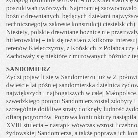
poszukiwań twórczych. Najmocniej zaowocowało
bożnic drewnianych, będących dziełami najwyższ
technicznego(w zakresie konstrukcji ciesielskich) 
Niestety, polskie drewniane bożnice nie przetrwał
hitlerowskiej – tak się też stało z kilkoma interes
terenów Kielecczyzny, z Końskich, z Połańca czy 
Zachowały się niektóre z murowanych bóżnic z te
SANDOMIERZ
Żydzi pojawili się w Sandomierzu już w 2. połowie
dwieście lat później sandomierska dzielnica żydow
największych i najbogatszych w całej Małopolsce.
szwedzkiego potopu Sandomierz został zdobyty i 
szczególnie dotkliwe straty dotknęły ludność żydow
ofiarą pogromów. Poprawa koniunktury nastąpiła 
XVIII stulecia – nastąpił wówczas wzrost liczebno
żydowskiej Sandomierza, a także poprawa ich kon