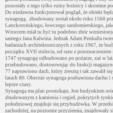
pozostały z tego tylko ruiny bożnicy i skromne po
Do niedawna funkcjonował pogląd, że obiekt będą
synagogą, zbudowany został około roku 1560 prze
Lanckorońskiego, łowczego sandomierskiego, jako
Wzorcem miał tu być tu podobno zbór wzniesiony
samego Jana Kalwina. Jednak Adam Penkalla twierd
badaniach architektonicznych z roku 1967, że bu
początku XVII stulecia, od razu z przeznaczenie
1747 synagogę odbudowano po pożarze, zaś w la
przebudowano, dostosowując do funkcji magazyn
77 naprawiono dach, który zresztą i tak zawalił s
latach 80. Obecnie synagoga pozbawiona dachu i 
lepsze czasy.
Synagoga ma plan prostokąta. Jest budynkiem or
zbudowanym z kamienia i cegieł, pokrytych tynki
południowej znajduje się przybudówka. W przeds
zachodniej, na poziomie przyziemia, znajdowały 