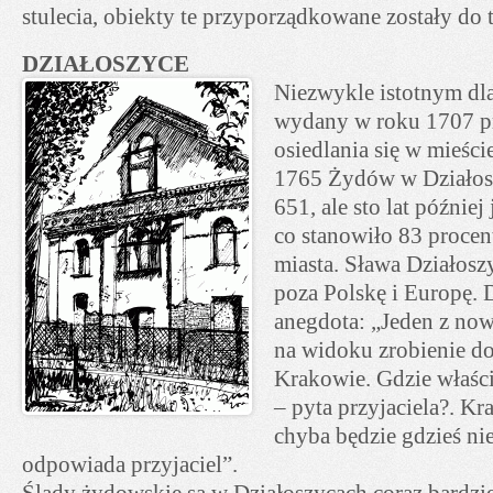
stulecia, obiekty te przyporządkowane zostały do 
DZIAŁOSZYCE
Niezwykle istotnym dla 
wydany w roku 1707 p
osiedlania się w mieśc
1765 Żydów w Działos
651, ale sto lat później 
co stanowiło 83 proce
miasta. Sława Działosz
poza Polskę i Europę. 
anegdota: „Jeden z no
na widoku zrobienie do
Krakowie. Gdzie właści
– pyta przyjaciela?. K
chyba będzie gdzieś ni
odpowiada przyjaciel”.
Ślady żydowskie są w Działoszycach coraz bardzie