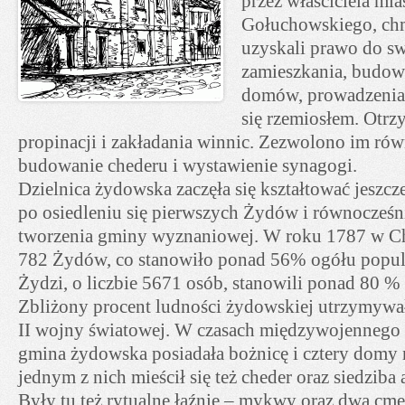
przez właściciela mia
Gołuchowskiego, chm
uzyskali prawo do 
zamieszkania, budow
domów, prowadzenia
się rzemiosłem. Otrz
propinacji i zakładania winnic. Zezwolono im rów
budowanie chederu i wystawienie synagogi.
Dzielnica żydowska zaczęła się kształtować jeszc
po osiedleniu się pierwszych Żydów i równocześn
tworzenia gminy wyznaniowej. W roku 1787 w C
782 Żydów, co stanowiło ponad 56% ogółu popul
Żydzi, o liczbie 5671 osób, stanowili ponad 80 
Zbliżony procent ludności żydowskiej utrzymywa
II wojny światowej. W czasach międzywojennego 
gmina żydowska posiadała bożnicę i cztery domy
jednym z nich mieścił się też cheder oraz siedziba
Były tu też rytualne łaźnie – mykwy oraz dwa cme