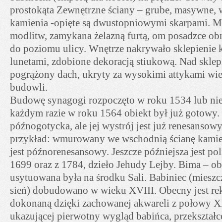
prostokąta Zewnętrzne ściany – grube, masywne, 
kamienia -opięte są dwustopniowymi skarpami. Mie
modlitw, zamykana żelazną furtą, om posadzce ob
do poziomu ulicy. Wnętrze nakrywało sklepienie
lunetami, zdobione dekoracją stiukową. Nad sklep
pogrążony dach, ukryty za wysokimi attykami wi
budowli.
Budowę synagogi rozpoczęto w roku 1534 lub nie
każdym razie w roku 1564 obiekt był już gotowy. 
późnogotycka, ale jej wystrój jest już renesansowy
przykład: wmurowany we wschodnią ścianę kami
jest późnorenesansowy. Jeszcze późniejsza jest po
1699 oraz z 1784, dzieło Jehudy Lejby. Bima – obe
usytuowana była na środku Sali. Babiniec (miesz
sień) dobudowano w wieku XVIII. Obecny jest rek
dokonaną dzięki zachowanej akwareli z połowy XI
ukazującej pierwotny wygląd babińca, przekształ