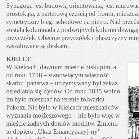
Synagoga jest budowlą orientowaną; jest murowan
prostokąta, z parterową częścią od frontu, mieszc
symetryczne biegi schodowe na piętro. Nad przed
została kolumnada z podwójnych kolumn dźwigaj
przyczółek. Obecnie przyczółek i płaszczyzny m
zaszalowane są deskami.
KIELCE
W Kielcach, dawnym mieście biskupim, a
od roku 1798 – stanowiącym własność
skarbu państwa – utrzymywany był zakaz
osiedlania się Żydów. Od roku 1835 wolno
im było mieszkać na terenie folwarku
Pakosz. Nie było w Kielcach mieszkańców
wyznania mojżeszowego – nie było więc w
mieście żadnych domów modlitw. Zmienił
to dopiero „Ukaz Emancypacyj-ny”