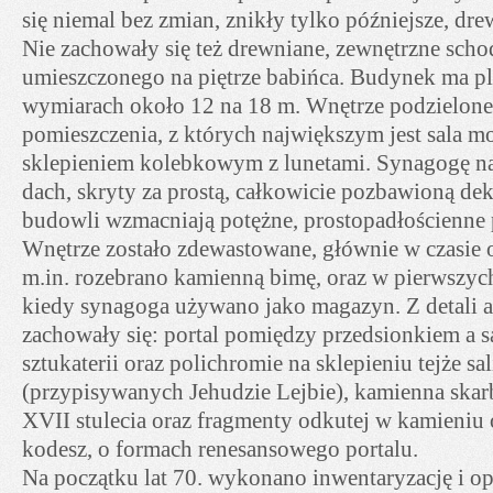
się niemal bez zmian, znikły tylko późniejsze, d
Nie zachowały się też drewniane, zewnętrzne sch
umieszczonego na piętrze babińca. Budynek ma pl
wymiarach około 12 na 18 m. Wnętrze podzielone j
pomieszczenia, z których największym jest sala mo
sklepieniem kolebkowym z lunetami. Synagogę 
dach, skryty za prostą, całkowicie pozbawioną dek
budowli wzmacniają potężne, prostopadłościenne 
Wnętrze zostało zdewastowane, głównie w czasie o
m.in. rozebrano kamienną bimę, oraz w pierwszych
kiedy synagoga używano jako magazyn. Z detali a
zachowały się: portal pomiędzy przedsionkiem a s
sztukaterii oraz polichromie na sklepieniu tejże sa
(przypisywanych Jehudzie Lejbie), kamienna ska
XVII stulecia oraz fragmenty odkutej w kamieniu
kodesz, o formach renesansowego portalu.
Na początku lat 70. wykonano inwentaryzację i 