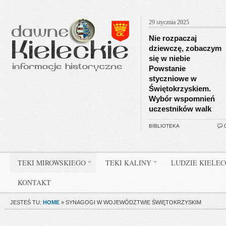
29 stycznia 2025
Nie rozpaczaj
dziewczę, zobaczym
się w niebie
Powstanie
styczniowe w
Świętokrzyskiem.
Wybór wspomnień
uczestników walk
BIBLIOTEKA
TEKI MIROWSKIEGO
TEKI KALINY
LUDZIE KIELE
KONTAKT
JESTEŚ TU:
HOME
»
SYNAGOGI W WOJEWÓDZTWIE ŚWIĘTOKRZYSKIM