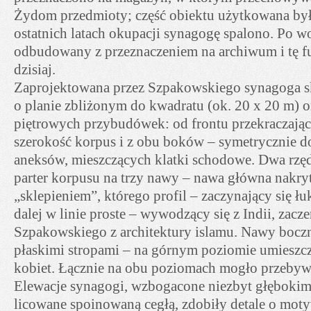
Żydom przedmioty; część obiektu użytkowana była
ostatnich latach okupacji synagogę spalono. Po w
odbudowany z przeznaczeniem na archiwum i tę fu
dzisiaj.
Zaprojektowana przez Szpakowskiego synagoga sk
o planie zbliżonym do kwadratu (ok. 20 x 20 m) or
piętrowych przybudówek: od frontu przekraczające
szerokość korpus i z obu boków – symetrycznie 
aneksów, mieszczących klatki schodowe. Dwa rzęd
parter korpusu na trzy nawy – nawa główna nakr
„sklepieniem”, którego profil – zaczynający się ł
dalej w linie proste – wywodzący się z Indii, zacze
Szpakowskiego z architektury islamu. Nawy bocz
płaskimi stropami – na górnym poziomie umieszcza
kobiet. Łącznie na obu poziomach mogło przebyw
Elewacje synagogi, wzbogacone niezbyt głębokimi
licowane spoinowaną cegłą, zdobiły detale o mot