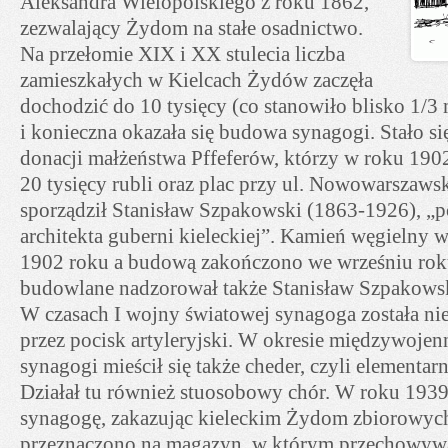
Aleksandra Wielopolskiego z roku 1862,
zezwalający Żydom na stałe osadnictwo.
Na przełomie XIX i XX stulecia liczba
zamieszkałych w Kielcach Żydów zaczęła
dochodzić do 10 tysięcy (co stanowiło blisko 1/3
i konieczna okazała się budowa synagogi. Stało si
donacji małżeństwa Pffeferów, którzy w roku 1902 
20 tysięcy rubli oraz plac przy ul. Nowowarszawsk
sporządził Stanisław Szpakowski (1863-1926), „
architekta guberni kieleckiej”. Kamień węgieln
1902 roku a budową zakończono we wrześniu rok
budowlane nadzorował także Stanisław Szpakows
W czasach I wojny światowej synagoga została ni
przez pocisk artyleryjski. W okresie międzywoj
synagogi mieścił się także cheder, czyli elementa
Działał tu również stuosobowy chór. W roku 1939
synagogę, zakazując kieleckim Żydom zbiorowy
przeznaczono na magazyn, w którym przechowyw