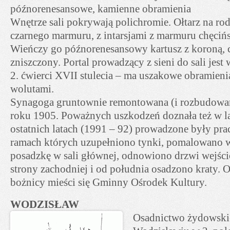
późnorenesansowe, kamienne obramienia
Wnętrze sali pokrywają polichromie. Ołtarz na ro
czarnego marmuru, z intarsjami z marmuru chęcińs
Wieńczy go późnorenesansowy kartusz z koroną, 
zniszczony. Portal prowadzący z sieni do sali jes
2. ćwierci XVII stulecia – ma uszakowe obramien
wolutami.
Synagoga gruntownie remontowana (i rozbudowan
roku 1905. Poważnych uszkodzeń doznała też w l
ostatnich latach (1991 – 92) prowadzone były pr
ramach których uzupełniono tynki, pomalowano 
posadzkę w sali głównej, odnowiono drzwi wejśc
strony zachodniej i od południa osadzono kraty. 
bożnicy mieści się Gminny Ośrodek Kultury.
WODZISŁAW
Osadnictwo żydowskie