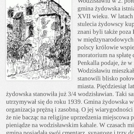
Wodzisławiu w 2. poło
gmina żydowska istni
XVII wieku. W latach 
stulecia żydowscy ku
znani byli także poza 
w międzynarodowych t
polscy królowie wspier
moratorium na spłatę
Penkalla podaje, że w
Wodzisławiu mieszkał
stanowili blisko poł
miasta. Pięćdziesiąt l
żydowska stanowiła już 3/4 wodzisławian. Taki s
utrzymywał się do roku 1939. Gmina żydowska w
organizacja prężną i zasobną. O jej wiarygodności
że nie bacząc na religijne uprzedzenia miejscowa 
pieniądze na wodzisławskim kahale. W czasach 
gmina posiadała swój cmentarz, synagogę i trzy 