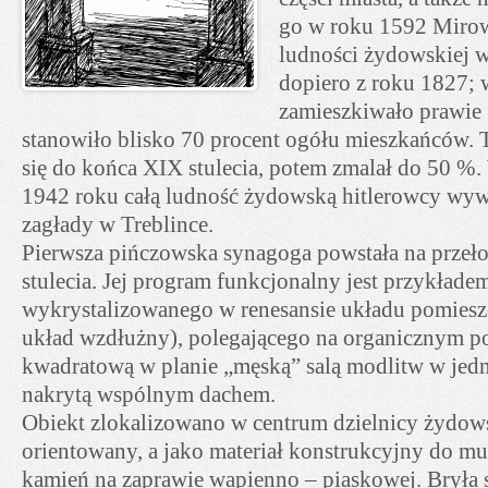
go w roku 1592 Mirowa
ludności żydowskiej 
dopiero z roku 1827;
zamieszkiwało prawie 
stanowiło blisko 70 procent ogółu mieszkańców. 
się do końca XIX stulecia, potem zmalał do 50 %
1942 roku całą ludność żydowską hitlerowcy wyw
zagłady w Treblince.
Pierwsza pińczowska synagoga powstała na przeł
stulecia. Jej program funkcjonalny jest przykłade
wykrystalizowanego w renesansie układu pomiesz
układ wzdłużny), polegającego na organicznym p
kwadratową w planie „męską” salą modlitw w jedn
nakrytą wspólnym dachem.
Obiekt zlokalizowano w centrum dzielnicy żydowsk
orientowany, a jako materiał konstrukcyjny do mu
kamień na zaprawie wapienno – piaskowej. Bryła