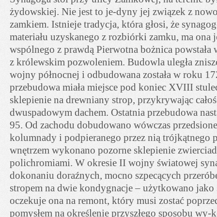
żydowskiej. Nie jest to je-dyny jej związek z no
zamkiem. Istnieje tradycja, która głosi, że synag
materiału uzyskanego z rozbiórki zamku, ma ona 
wspólnego z prawdą Pierwotna bożnica powstała 
z królewskim pozwoleniem. Budowla uległa znisz
wojny północnej i odbudowana została w roku 17
przebudowa miała miejsce pod koniec XVIII stul
sklepienie na drewniany strop, przykrywając całoś
dwuspadowym dachem. Ostatnia przebudowa nastą
95. Od zachodu dobudowano wówczas przedsionek
kolumnady i podpieranego przez nią trójkątnego 
wnętrzem wykonano pozorne sklepienie zwierciadl
polichromiami. W okresie II wojny światowej syn
dokonaniu doraźnych, mocno szpecących przeróbe
stropem na dwie kondygnacje – użytkowano jako 
oczekuje ona na remont, który musi zostać popr
pomysłem na określenie przyszłego sposobu wy-ko