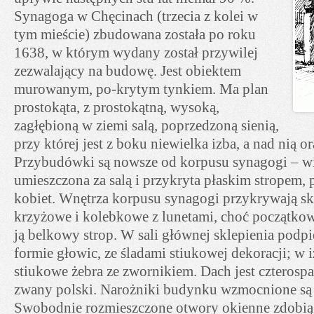
Synagoga w Chęcinach (trzecia z kolei w
tym mieście) zbudowana została po roku
1638, w którym wydany został przywilej
zezwalający na budowę. Jest obiektem
murowanym, po-krytym tynkiem. Ma plan
prostokąta, z prostokątną, wysoką,
zagłębioną w ziemi salą, poprzedzoną sienią,
przy której jest z boku niewielka izba, a nad nią o
Przybudówki są nowsze od korpusu synagogi – wi
umieszczona za salą i przykryta płaskim stropem, 
kobiet. Wnętrza korpusu synagogi przykrywają s
krzyżowe i kolebkowe z lunetami, choć początk
ją belkowy strop. W sali głównej sklepienia podp
formie głowic, ze śladami stiukowej dekoracji; w
stiukowe żebra ze zwornikiem. Dach jest czterosp
zwany polski. Narożniki budynku wzmocnione są 
Swobodnie rozmieszczone otwory okienne zdobią