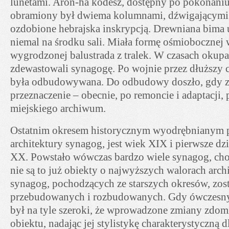
lunetami. Aron-ha kodesz, dostępny po pokonani
obramiony był dwiema kolumnami, dźwigającymi
ozdobione hebrajska inskrypcją. Drewniana bima 
niemal na środku sali. Miała formę ośmiobocznej w
wygrodzonej balustrada z tralek. W czasach okupa
zdewastowali synagogę. Po wojnie przez dłuższy 
była odbudowywana. Do odbudowy doszło, gdy zn
przeznaczenie – obecnie, po remoncie i adaptacji, 
miejskiego archiwum.
Ostatnim okresem historycznym wyodrębnianym p
architektury synagog, jest wiek XIX i pierwsze dzi
XX. Powstało wówczas bardzo wiele synagog, cho
nie są to już obiekty o najwyższych walorach arch
synagog, pochodzących ze starszych okresów, zos
przebudowanych i rozbudowanych. Gdy ówczesny
był na tyle szeroki, że wprowadzone zmiany zdom
obiektu, nadając jej stylistykę charakterystyczną