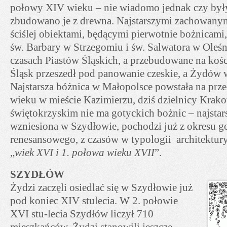
połowy XIV wieku – nie wiadomo jednak czy by
zbudowano je z drewna. Najstarszymi zachowanym
ściślej obiektami, będącymi pierwotnie bożnicami, 
św. Barbary w Strzegomiu i św. Salwatora w Ole
czasach Piastów Śląskich, a przebudowane na kośc
Śląsk przeszedł pod panowanie czeskie, a Żydów
Najstarsza bóżnica w Małopolsce powstała na prz
wieku w mieście Kazimierzu, dziś dzielnicy Kra
świętokrzyskim nie ma gotyckich bożnic – najsta
wzniesiona w Szydłowie, pochodzi już z okresu g
renesansowego, z czasów w typologii architektur
„
wiek XVI i 1. połowa wieku XVII
”.
SZYDŁÓW
Żydzi zaczęli osiedlać się w Szydłowie już
pod koniec XIV stulecia. W 2. połowie
XVI stu-lecia Szydłów liczył 710
mieszkańców. Żydzi stanowili jeszcze