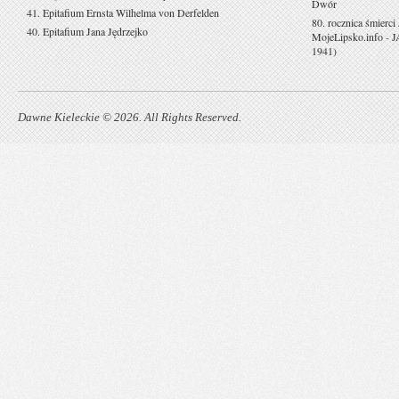
Dwór
41. Epitafium Ernsta Wilhelma von Derfelden
80. rocznica śmierci
40. Epitafium Jana Jędrzejko
MojeLipsko.info
-
J
1941)
Dawne Kieleckie © 2026. All Rights Reserved.