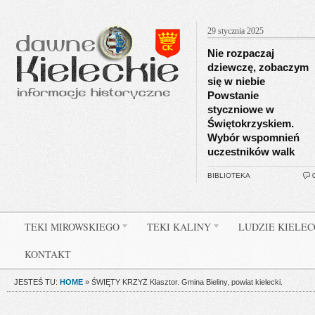
29 stycznia 2025
Nie rozpaczaj
dziewczę, zobaczym
się w niebie
Powstanie
styczniowe w
Świętokrzyskiem.
Wybór wspomnień
uczestników walk
BIBLIOTEKA
TEKI MIROWSKIEGO
TEKI KALINY
LUDZIE KIELE
KONTAKT
JESTEŚ TU:
HOME
»
ŚWIĘTY KRZYŻ Klasztor. Gmina Bieliny, powiat kielecki.