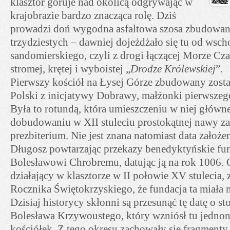
klasztor góruje nad okolicą odgrywając w
krajobrazie bardzo znacząca rolę. Dziś
prowadzi doń wygodna asfaltowa szosa zbudowan
trzydziestych – dawniej dojeżdżało się tu od wsch
sandomierskiego, czyli z drogi łączącej Morze Cz
stromej, krętej i wyboistej „
Drodze Królewskiej
”.
Pierwszy kościół na Łysej Górze zbudowany zosta
Polski z inicjatywy Dobrawy, małżonki pierwszeg
Była to rotundą, która umieszczeniu w niej główne
dobudowaniu w XII stuleciu prostokątnej nawy zac
prezbiterium. Nie jest znana natomiast data założen
Długosz powtarzając przekazy benedyktyńskie fun
Bolesławowi Chrobremu, datując ją na rok 1006. 
działający w klasztorze w II połowie XV stulecia, 
Rocznika Świętokrzyskiego, że fundacja ta miała 
Dzisiaj historycy skłonni są przesunąć tę datę o st
Bolesława Krzywoustego, który wzniósł tu jedn
kościółek. Z tego okresu zachowały się fragment