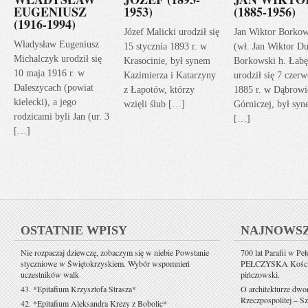
EUGENIUSZ
1953)
(1885-1956)
(1916-1994)
Józef Malicki urodził się
Jan Wiktor Borkow
Władysław Eugeniusz
15 stycznia 1893 r. w
(wł. Jan Wiktor Du
Michalczyk urodził się
Krasocinie, był synem
Borkowski h. Łabę
10 maja 1916 r. w
Kazimierza i Katarzyny
urodził się 7 czerw
Daleszycach (powiat
z Łapotów, którzy
1885 r. w Dąbrowi
kielecki), a jego
wzięli ślub […]
Górniczej, był sy
rodzicami byli Jan (ur. 3
[…]
[…]
OSTATNIE WPISY
NAJNOWS
Nie rozpaczaj dziewczę, zobaczym się w niebie Powstanie
700 lat Parafii w Pe
styczniowe w Świętokrzyskiem. Wybór wspomnień
PEŁCZYSKA Kościół 
uczestników walk
pińczowski.
43. *Epitafium Krzysztofa Strasza*
O architekturze dwo
Rzeczpospolitej – Sz
42. *Epitafium Aleksandra Krezy z Bobolic*