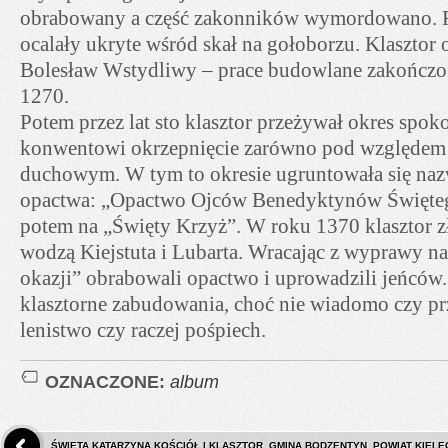
obrabowany a część zakonników wymordowano. Re
ocalały ukryte wśród skał na gołoborzu. Klasztor
Bolesław Wstydliwy – prace budowlane zakończo
1270.
Potem przez lat sto klasztor przeżywał okres spok
konwentowi okrzepnięcie zarówno pod względem 
duchowym. W tym to okresie ugruntowała się naz
opactwa: „Opactwo Ojców Benedyktynów Święteg
potem na „Święty Krzyż”. W roku 1370 klasztor zł
wodzą Kiejstuta i Lubarta. Wracając z wyprawy n
okazji” obrabowali opactwo i uprowadzili jeńców.
klasztorne zabudowania, choć nie wiadomo czy pr
lenistwo czy raczej pośpiech.
OZNACZONE:
album
ŚWIĘTA KATARZYNA KOŚCIÓŁ I KLASZTOR. GMINA BODZENTYN, POWIAT KIELEC