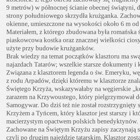
9 metrów) w północnej ścianie obecnej świątyni,
strony południowego skrzydła krużganka. Zachowa
okienne, umieszczone na wysokości około 6 m od
Materiałem, z którego zbudowana była romańska ś
piaskowcowa kostka oraz znacznej wielkości cios
użyte przy budowie krużganków.
Brak wiedzy na temat początków klasztoru ma sw
najazdach Tatarów; wszelkie starsze dokumenty i k
Związana z klasztorem legenda o św. Emeryku, wę
z rodu Arpadów, dzięki któremu w klasztorze znala
Świętego Krzyża, wskazywałaby na węgierskie „ko
zarazem na Krzywoustego, który pielgrzymował 
Samogywar. Do dziś też nie został rozstrzygnięty
Krzyżem a Tyńcem, który klasztor jest starszy i kt
macierzystym opactwem polskich benedyktynów.
Zachowane na Świętym Krzyżu zapisy zaczynają s
czyli po drugim najeździe tatarskim. Klasztor zos