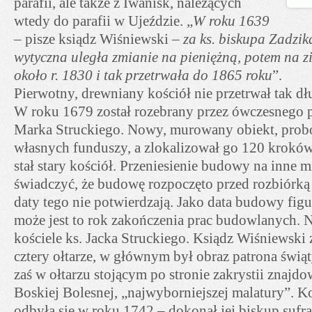
parafii, ale także z Iwanisk, należących
wtedy do parafii w Ujeździe. „
W roku 1639
– pisze ksiądz Wiśniewski –
za ks. biskupa Zadzik
wytyczna uległa zmianie na pieniężną, potem na z
około r. 1830 i tak przetrwała do 1865 roku
”.
Pierwotny, drewniany kościół nie przetrwał tak dłu
W roku 1679 został rozebrany przez ówczesnego p
Marka Struckiego. Nowy, murowany obiekt, prob
własnych funduszy, a zlokalizował go 120 kroków
stał stary kościół. Przeniesienie budowy na inne 
świadczyć, że budowę rozpoczęto przed rozbiórką s
daty tego nie potwierdzają. Jako data budowy fig
może jest to rok zakończenia prac budowlanych. 
kościele ks. Jacka Struckiego. Ksiądz Wiśniewski z
cztery ołtarze, w głównym był obraz patrona świąt
zaś w ołtarzu stojącym po stronie zakrystii znajdo
Boskiej Bolesnej, „najwyborniejszej malatury”. K
odbyła się w roku 1742 – dokonał jej biskup sufr