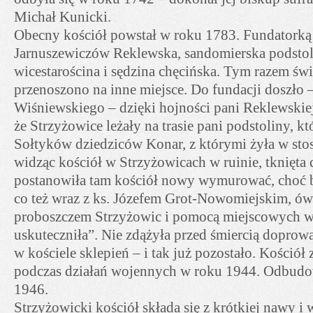
Michał Kunicki.
Obecny kościół powstał w roku 1783. Fundatorką 
Jarnuszewiczów Reklewska, sandomierska podstol
wicestarościna i sędzina chęcińska. Tym razem świ
przenoszono na inne miejsce. Do fundacji doszło 
Wiśniewskiego – dzięki hojności pani Reklewskiej,
że Strzyżowice leżały na trasie pani podstoliny, kt
Sołtyków dziedziców Konar, z którymi żyła w sto
widząc kościół w Strzyżowicach w ruinie, tknięt
postanowiła tam kościół nowy wymurować, choć by
co też wraz z ks. Józefem Grot-Nowomiejskim, ó
proboszczem Strzyżowic i pomocą miejscowych w
uskuteczniła”. Nie zdążyła przed śmiercią dopro
w kościele sklepień – i tak już pozostało. Kościół
podczas działań wojennych w roku 1944. Odbud
1946.
Strzyżowicki kościół składa się z krótkiej nawy i 