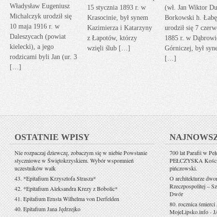
Władysław Eugeniusz
15 stycznia 1893 r. w
(wł. Jan Wiktor Du
Michalczyk urodził się
Krasocinie, był synem
Borkowski h. Łabę
10 maja 1916 r. w
Kazimierza i Katarzyny
urodził się 7 czerw
Daleszycach (powiat
z Łapotów, którzy
1885 r. w Dąbrowi
kielecki), a jego
wzięli ślub […]
Górniczej, był sy
rodzicami byli Jan (ur. 3
[…]
[…]
OSTATNIE WPISY
NAJNOWS
Nie rozpaczaj dziewczę, zobaczym się w niebie Powstanie
700 lat Parafii w Pe
styczniowe w Świętokrzyskiem. Wybór wspomnień
PEŁCZYSKA Kościół 
uczestników walk
pińczowski.
43. *Epitafium Krzysztofa Strasza*
O architekturze dwo
Rzeczpospolitej – Sz
42. *Epitafium Aleksandra Krezy z Bobolic*
Dwór
41. Epitafium Ernsta Wilhelma von Derfelden
80. rocznica śmierci
40. Epitafium Jana Jędrzejko
MojeLipsko.info
-
J