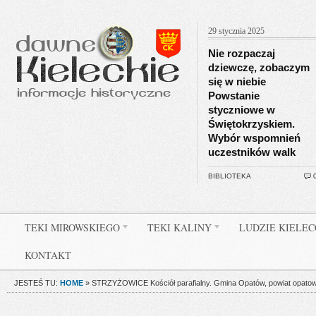
29 stycznia 2025
Nie rozpaczaj
dziewczę, zobaczym
się w niebie
Powstanie
styczniowe w
Świętokrzyskiem.
Wybór wspomnień
uczestników walk
BIBLIOTEKA
TEKI MIROWSKIEGO
TEKI KALINY
LUDZIE KIELE
KONTAKT
JESTEŚ TU:
HOME
»
STRZYŻOWICE Kościół parafialny. Gmina Opatów, powiat opatow