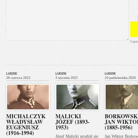
Capt
LUDZIE
LUDZIE
LUDZIE
26 czerwca 2022
3 stycznia 2021
24 października 2020
MICHALCZYK
MALICKI
BORKOWSK
WŁADYSŁAW
JÓZEF (1893-
JAN WIKTO
EUGENIUSZ
1953)
(1885-1956)
(1916-1994)
Józef Malicki urodził się
Jan Wiktor Borkow