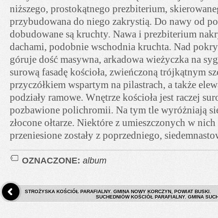
niższego, prostokątnego prezbiterium, skierowane
przybudowana do niego zakrystią. Do nawy od po
dobudowane są kruchty. Nawa i prezbiterium na
dachami, podobnie wschodnia kruchta. Nad pokry
góruje dość masywna, arkadowa wieżyczka na syg
surową fasadę kościoła, zwieńczoną trójkątnym sz
przyczółkiem wspartym na pilastrach, a także elew
podziały ramowe. Wnętrze kościoła jest raczej sur
pozbawione polichromii. Na tym tle wyróżniają 
złocone ołtarze. Niektóre z umieszczonych w nich
przeniesione zostały z poprzedniego, siedemnasto
OZNACZONE:
album
STROŻYSKA KOŚCIÓŁ PARAFIALNY. GMINA NOWY KORCZYN, POWIAT BUSKI.
SUCHEDNIÓW KOŚCIÓŁ PARAFIALNY. GMINA SUCH