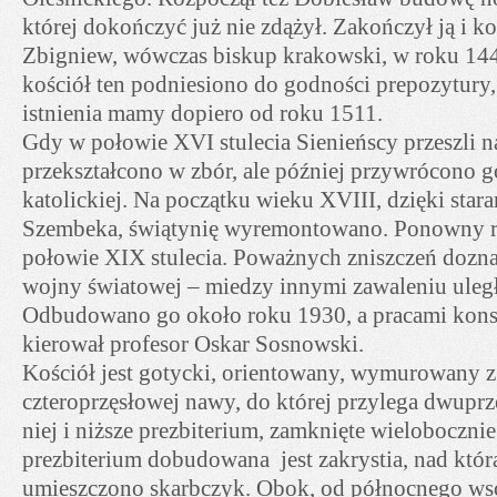
której dokończyć już nie zdążył. Zakończył ją i k
Zbigniew, wówczas biskup krakowski, w roku 14
kościół ten podniesiono do godności prepozytury,
istnienia mamy dopiero od roku 1511.
Gdy w połowie XVI stulecia Sienieńscy przeszli n
przekształcono w zbór, ale później przywrócono g
katolickiej. Na początku wieku XVIII, dzięki star
Szembeka, świątynię wyremontowano. Ponowny re
połowie XIX stulecia. Poważnych zniszczeń doznał
wojny światowej – miedzy innymi zawaleniu uległ
Odbudowano go około roku 1930, a pracami kons
kierował profesor Oskar Sosnowski.
Kościół jest gotycki, orientowany, wymurowany z 
czteroprzęsłowej nawy, do której przylega dwupr
niej i niższe prezbiterium, zamknięte wieloboczni
prezbiterium dobudowana jest zakrystia, nad którą
umieszczono skarbczyk. Obok, od północnego wsc