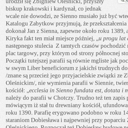
urodził się Zbigniew Oleśnicki, przyszły
biskup krakowski i kardynał, co jednak
wcale nie dowodzi, ze Sienno musiało już być wt
Katalogu Zabytkow przyjmują, że przekształcenia
dokonał Jan z Sienna, zapewne około roku 1389, 
Kiryka fakt ten miał miejsce później, „
u progu lat
następnego stulecia Z tamtych czasów pochodzić
plac targowy, przy którym od strony północnej stoi
Początki tutejszej parafii są równie mgliste jak po
w swym Liber beneficiorum z jakichś trudnych do
/znane są przecież jego przyjacielskie związki ze
Oleśnickim/, nie wymienia parafii w Siennie, twier
kościół: „
ecclesia in Sienno fundata est, dotata i
należy do parafii w Chotczy. Trudno też ten zapis
mówiącym iż stał tu drewniany kościół, ufundowan
roku 1390. Parafię erygowano podobno w roku 143
staraniom Dobiesława i najpewniej przy poparciu
Oleśnickiego. Rozpoczął też Dobiesław budowę n