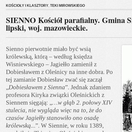
KOŚCIOŁY I KLASZTORY
,
TEKI MIROWSKIEGO
SIENNO Kościół parafialny. Gmina S
lipski, woj. mazowieckie.
Sienno pierwotnie miało być wsią
królewską, którą – według księdza
Wisniewskiego – Jagiełło zamienił z
Dobiesławem z Oleśnicy na inne dobra. Po
tej zamianie Dobiesław zwać się zaczął
„
Dobiesławem z Sienna
”. Jednak zdaniem
profesora Kiryka związki Oleśnickich z
Siennem sięgają: „
…w głąb 2. połowy XIV
stulecia, nie wygląda więc na to, że do
czasów Jagiełły stanowiło ono osadę
królewską..
.”. W Siennie, w roku 1389,