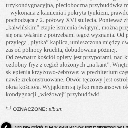
trzykondygnacyjna, pięcioboczna przybudówka ma
– wykonana z kamienia i pokryta tynkiem, praw
pochodząca z 2. połowy XVI stulecia. Ponieważ 
„kalwińskim” etapie istnienia świątyni, można prz
się ona właśnie z potrzebami tegoż wyznania. Od
przylega „płytka” kaplica, umieszczona między d
zaś od północy kruchta, dobudowana później.
Od zewnątrz kościół opięty jest przyporami, nad
ozdobny fryz z cegieł ułożonych „na kant”. Wnęt
sklepienia krzyżowo-żebrowe: w prezbiterium czę
nawie zrekonstruowane. Otwór tęczowy jest ostr
okna kościoła. Wyjątkiem są tylko renesansowe 
kondygnacji „wieżowej” przybudówki.
OZNACZONE:
album
SIEDLISKA KOŚCIÓŁ FILIALNY. GMINA MIECHÓW, POWIAT MIECHOWSKI, WOJ. 