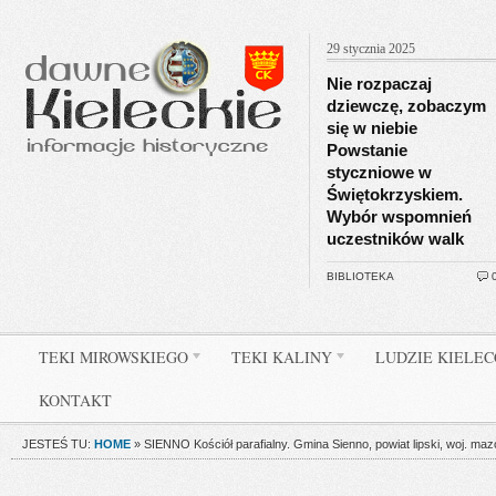
29 stycznia 2025
Nie rozpaczaj
dziewczę, zobaczym
się w niebie
Powstanie
styczniowe w
Świętokrzyskiem.
Wybór wspomnień
uczestników walk
BIBLIOTEKA
TEKI MIROWSKIEGO
TEKI KALINY
LUDZIE KIELE
KONTAKT
JESTEŚ TU:
HOME
»
SIENNO Kościół parafialny. Gmina Sienno, powiat lipski, woj. maz