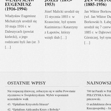
EUGENIUSZ
1953)
(1885-1956)
(1916-1994)
Józef Malicki urodził się
Jan Wiktor Borkow
Władysław Eugeniusz
15 stycznia 1893 r. w
(wł. Jan Wiktor Du
Michalczyk urodził się
Krasocinie, był synem
Borkowski h. Łabę
10 maja 1916 r. w
Kazimierza i Katarzyny
urodził się 7 czerw
Daleszycach (powiat
z Łapotów, którzy
1885 r. w Dąbrowi
kielecki), a jego
wzięli ślub […]
Górniczej, był sy
rodzicami byli Jan (ur. 3
[…]
[…]
OSTATNIE WPISY
NAJNOWS
Nie rozpaczaj dziewczę, zobaczym się w niebie Powstanie
700 lat Parafii w Pe
styczniowe w Świętokrzyskiem. Wybór wspomnień
PEŁCZYSKA Kościół 
uczestników walk
pińczowski.
43. *Epitafium Krzysztofa Strasza*
O architekturze dwo
Rzeczpospolitej – Sz
42. *Epitafium Aleksandra Krezy z Bobolic*