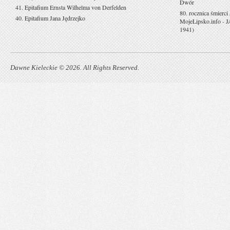
Dwór
41. Epitafium Ernsta Wilhelma von Derfelden
80. rocznica śmierci
40. Epitafium Jana Jędrzejko
MojeLipsko.info
-
J
1941)
Dawne Kieleckie © 2026. All Rights Reserved.