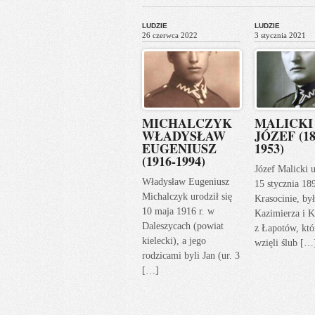
LUDZIE
LUDZIE
26 czerwca 2022
3 stycznia 2021
MICHALCZYK
MALICKI
WŁADYSŁAW
JÓZEF (18
EUGENIUSZ
1953)
(1916-1994)
Józef Malicki u
Władysław Eugeniusz
15 stycznia 18
Michalczyk urodził się
Krasocinie, by
10 maja 1916 r. w
Kazimierza i K
Daleszycach (powiat
z Łapotów, któ
kielecki), a jego
wzięli ślub […
rodzicami byli Jan (ur. 3
[…]