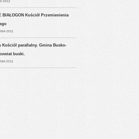
A 2012
 BIAŁOGON Kościół Przemienienia
ego
NIA 2011
 Kościół parafialny. Gmina Busko-
powiat buski.
NIA 2011