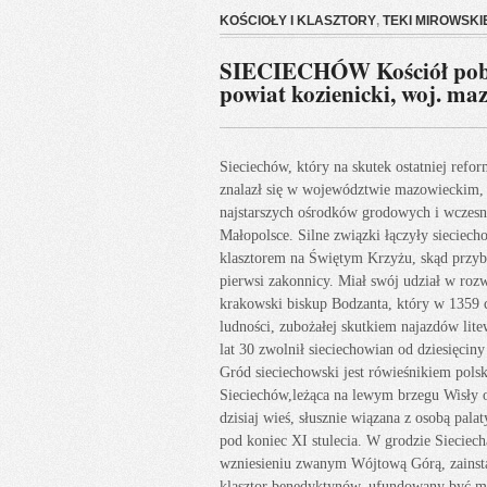
KOŚCIOŁY I KLASZTORY
,
TEKI MIROWSKI
SIECIECHÓW Kościół pobe
powiat kozienicki, woj. maz
Sieciechów, który na skutek ostatniej refo
znalazł się w województwie mazowieckim, z
najstarszych ośrodków grodowych i wcze
Małopolsce. Silne związki łączyły sieciecho
klasztorem na Świętym Krzyżu, skąd przyb
pierwsi zakonnicy. Miał swój udział w roz
krakowski biskup Bodzanta, który w 1359 
ludności, zubożałej skutkiem najazdów litew
lat 30 zwolnił sieciechowian od dziesięcin
Gród sieciechowski jest rówieśnikiem pols
Sieciechów,leżąca na lewym brzegu Wisły o
dzisiaj wieś, słusznie wiązana z osobą pala
pod koniec XI stulecia. W grodzie Siecie
wzniesieniu zwanym Wójtową Górą, zains
klasztor benedyktynów, ufundowany być mo