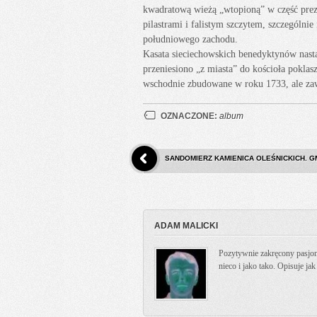
kwadratową wieżą „wtopioną” w część prezbi
pilastrami i falistym szczytem, szczególni
południowego zachodu.
Kasata sieciechowskich benedyktynów nast
przeniesiono „z miasta” do kościoła poklasz
wschodnie zbudowane w roku 1733, ale zawi
OZNACZONE:
album
SANDOMIERZ KAMIENICA OLEŚNICKICH. G
ADAM MALICKI
Pozytywnie zakręcony pasjona
nieco i jako tako. Opisuje ja