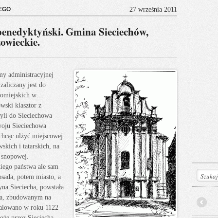
EGO
27 września 2011
nedyktyński. Gmina Sieciechów,
owieckie.
rmy administracyjnej
aliczany jest do
snomiejskich w…
wski klasztor z
yli do Sieciechowa
woju Sieciechowa
chcąc ulżyć miejscowej
skich i tatarskich, na
y snopowej.
kiego państwa ale sam
sada, potem miasto, a
tyna Sieciecha, powstała
cha, zbudowanym na
talowano w roku 1122
Prev
że przez Sieciecha,