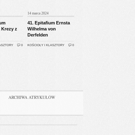
14 marca 2024
ium
41. Epitafium Ernsta
 Krezy z
Wilhelma von
Derfelden
LASZTORY
0
KOŚCIOŁY I KLASZTORY
0
ARCHIWA ATRYKUŁÓW