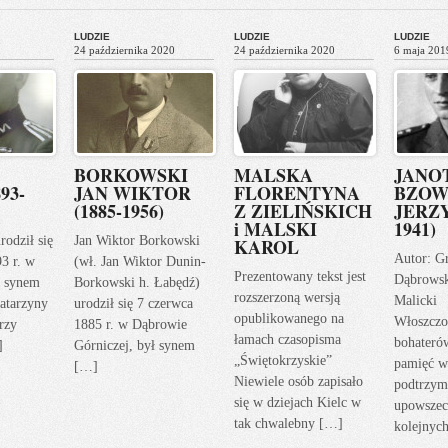
LUDZIE
LUDZIE
LUDZIE
24 października 2020
24 października 2020
6 maja 201
BORKOWSKI
MALSKA
JANO
93-
JAN WIKTOR
FLORENTYNA
BZOW
(1885-1956)
Z ZIELIŃSKICH
JERZY
i MALSKI
1941)
rodził się
Jan Wiktor Borkowski
KAROL
Autor: G
93 r. w
(wł. Jan Wiktor Dunin-
Prezentowany tekst jest
Dąbrows
ł synem
Borkowski h. Łabędź)
rozszerzoną wersją
Malicki
atarzyny
urodził się 7 czerwca
opublikowanego na
Włoszczo
rzy
1885 r. w Dąbrowie
łamach czasopisma
bohateró
]
Górniczej, był synem
„Świętokrzyskie”
pamięć w
[…]
Niewiele osób zapisało
podtrzym
się w dziejach Kielc w
upowszec
tak chwalebny […]
kolejnyc