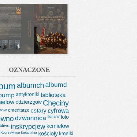
OZNACZONE
lbum
albumch
albumd
lbump
antykroniki
biblioteka
ielow
cdzierzgow
Chęciny
sow
cmentarze
cstary
cyfrowa
ewno
dzwonnica
floriany
foto
bliwe
inskrypcjew
kcmielow
Koprzywnica
kościelne
kościoły
kroniki