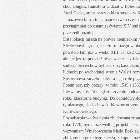
choć Długosz fundatora widział w Bolesła
Józef Gacki, autor pracy o klasztorze – w
– mazowieckim, stojąc naprzeciwko często n
przynajmniej do ostatniej ćwierci XIV stul
przeszedł później.
Data lokacji miasta na prawie niemieckim n
Sieciechowie grodu, klasztoru i targu w o
powstało tam już w wieku XIII. Janko z C
ale nie jest to przecież równoznaczne z f
stulecia Sieciechów był siedzibą kasztelani
ludności po wschodniej stronie Wisły i roz
Sieciechowa zaczęło maleć, a jego rolę prz
Potem przyszły pożary: w roku 1549 i 1569
Pierwotny kościół uległ zniszczeniu podc
roku/ klasztorne budynki. Do odbudowy dosz
tytularnego, sieciechowski klasztor otrzy
Kurdwanowskiego.
Późnobarokowa świątynia zbudowana został
roku 1770, być może według projektu Józe
wezwaniem Wniebowzięcia Matki Boskiej, J
zbliżony do greckiego krzyża, z kopułą na 