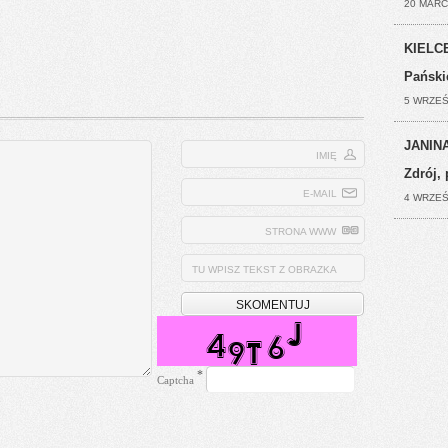
20 MARC
KIELCE
Pański
5 WRZEŚ
JANINA
IMIĘ
Zdrój, 
E-MAIL
4 WRZEŚ
STRONA WWW
TU WPISZ TEKST Z OBRAZKA
*
Captcha