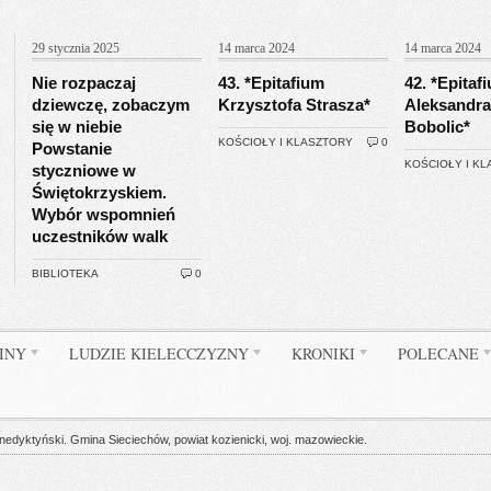
29 stycznia 2025
14 marca 2024
14 marca 2024
Nie rozpaczaj
43. *Epitafium
42. *Epitaf
dziewczę, zobaczym
Krzysztofa Strasza*
Aleksandra
się w niebie
Bobolic*
KOŚCIOŁY I KLASZTORY
0
Powstanie
KOŚCIOŁY I K
styczniowe w
Świętokrzyskiem.
Wybór wspomnień
uczestników walk
BIBLIOTEKA
0
INY
LUDZIE KIELECCZYZNY
KRONIKI
POLECANE
dyktyński. Gmina Sieciechów, powiat kozienicki, woj. mazowieckie.