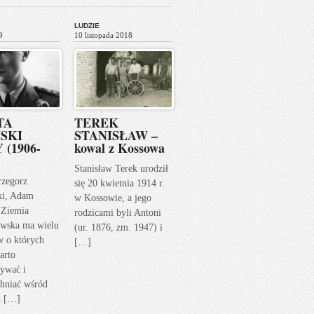
LUDZIE
9
10 listopada 2018
TA
TEREK
SKI
STANISŁAW –
 (1906-
kowal z Kossowa
Stanisław Terek urodził
rzegorz
się 20 kwietnia 1914 r.
ki, Adam
w Kossowie, a jego
 Ziemia
rodzicami byli Antoni
wska ma wielu
(ur. 1876, zm. 1947) i
w o których
[…]
arto
ywać i
hniać wśród
h […]