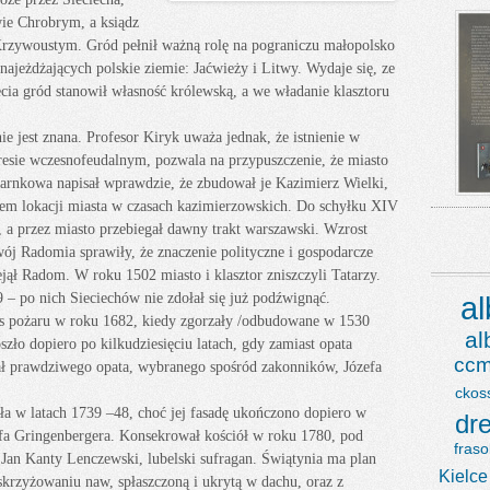
wie Chrobrym, a ksiądz
 Krzywoustym. Gród pełnił ważną rolę na pograniczu małopolsko
ajeżdżających polskie ziemie: Jaćwieży i Litwy. Wydaje się, ze
ecia gród stanowił własność królewską, a we władanie klasztoru
ie jest znana. Profesor Kiryk uważa jednak, że istnienie w
kresie wczesnofeudalnym, pozwala na przypuszczenie, że miasto
zarnkowa napisał wprawdzie, że zbudował je Kazimierz Wielki,
aktem lokacji miasta w czasach kazimierzowskich. Do schyłku XIV
i, a przez miasto przebiegał dawny trakt warszawski. Wzrost
wój Radomia sprawiły, że znaczenie polityczne i gospodarcze
ejął Radom. W roku 1502 miasto i klasztor zniszczyli Tatarzy.
 – po nich Sieciechów nie zdołał się już podźwignąć.
a
zas pożaru w roku 1682, kiedy zgorzały /odbudowane w 1530
a
ło dopiero po kilkudziesięciu latach, gdy zamiast opata
ccm
mał prawdziwego opata, wybranego spośród zakonników, Józefa
ckos
a w latach 1739 –48, choć jej fasadę ukończono dopiero w
dr
fa Gringenbergera. Konsekrował kościół w roku 1780, pod
fraso
an Kanty Lenczewski, lubelski sufragan. Świątynia ma plan
Kielce
skrzyżowaniu naw, spłaszczoną i ukrytą w dachu, oraz z