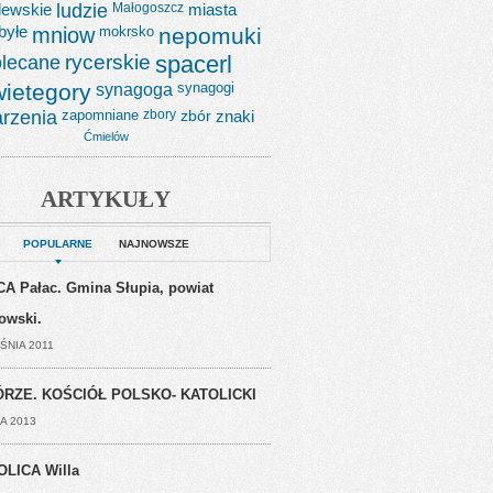
lewskie
ludzie
Małogoszcz
miasta
byłe
mniow
mokrsko
nepomuki
lecane
rycerskie
spacerl
wietegory
synagoga
synagogi
rzenia
zapomniane
zbory
zbór
znaki
Ćmielów
ARTYKUŁY
POPULARNE
NAJNOWSZE
A Pałac. Gmina Słupia, powiat
jowski.
ŚNIA 2011
RZE. KOŚCIÓŁ POLSKO- KATOLICKI
A 2013
OLICA Willa