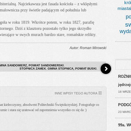
kró
terialną. Najciekawsza jest fasada kościoła – z wklęsłymi
miasta
e malownicza przy świetle padającym od południa lub
po
ąpiła w roku 1819. Wkrótce potem, w roku 1827, parafię
s
tornego. Dziś z klasztoru pozostało tylko jego skrzydło
wyda
erające w swych murach bardzo stare, romańskie relikty.
Autor: Roman Mirowski
MINA SANDOMIERZ, POWIAT SANDOMIERSKI.
STOPNICA ZAMEK. GMINA STOPNICA, POWIAT BUSKI.
ROŻNIC
jędrze
18 WRZE
INNE WPISY TEGO AUTORA
PODGÓ
t kielecczyzny, absolwent Politechniki Świętokrzyskiej. Fotografuje co
k umie i stara się uratować od zapomnienia wszystko co się da :)
23 MARC
99a. W