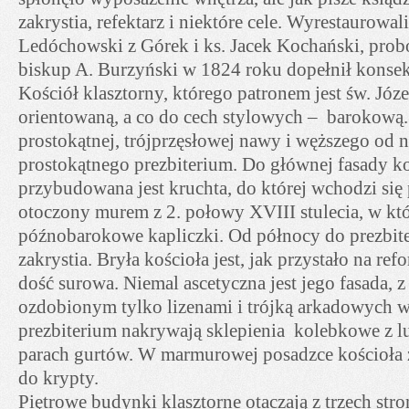
zakrystia, refektarz i niektóre cele. Wyrestaurowal
Ledóchowski z Górek i ks. Jacek Kochański, probo
biskup A. Burzyński w 1824 roku dopełnił konsek
Kościół klasztorny, którego patronem jest św. Józe
orientowaną, a co do cech stylowych – barokową. 
prostokątnej, trójprzęsłowej nawy i węższego od ni
prostokątnego prezbiterium. Do głównej fasady ko
przybudowana jest kruchta, do której wchodzi się 
otoczony murem z 2. połowy XVIII stulecia, w kt
późnobarokowe kapliczki. Od północy do prezbit
zakrystia. Bryła kościoła jest, jak przystało na re
dość surowa. Niemal ascetyczna jest jego fasada, 
ozdobionym tylko lizenami i trójką arkadowych 
prezbiterium nakrywają sklepienia kolebkowe z l
parach gurtów. W marmurowej posadzce kościoła z
do krypty.
Piętrowe budynki klasztorne otaczają z trzech st