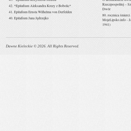
Rzeczpospolitej – Sz
42. *Epitafium Aleksandra Krezy z Bobolic*
Dwór
41. Epitafium Ernsta Wilhelma von Derfelden
80. rocznica śmierci
40. Epitafium Jana Jędrzejko
MojeLipsko.info
-
J
1941)
Dawne Kieleckie © 2026. All Rights Reserved.