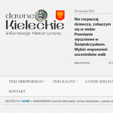
29 stycznia 2025
Nie rozpaczaj
dziewczę, zobaczym
się w niebie
Powstanie
styczniowe w
Świętokrzyskiem.
Wybór wspomnień
uczestników walk
BIBLIOTEKA
TEKI MIROWSKIEGO
TEKI KALINY
LUDZIE KIELE
KONTAKT
JESTEŚ TU:
HOME
»
SANDOMIERZ Kościół reformatów. Gmina Sandomierz, powiat sa