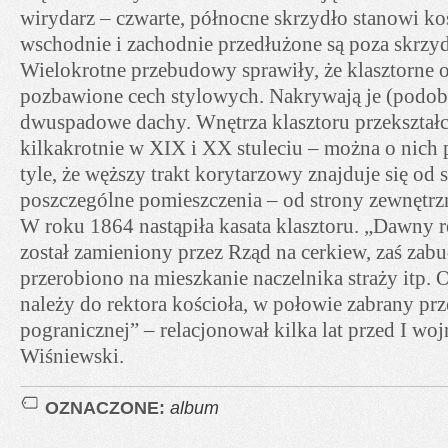
wirydarz – czwarte, północne skrzydło stanowi ko
wschodnie i zachodnie przedłużone są poza skrzy
Wielokrotne przebudowy sprawiły, że klasztorne o
pozbawione cech stylowych. Nakrywają je (podobn
dwuspadowe dachy. Wnętrza klasztoru przekształ
kilkakrotnie w XIX i XX stuleciu – można o nich 
tyle, że węższy trakt korytarzowy znajduje się od 
poszczególne pomieszczenia – od strony zewnętrz
W roku 1864 nastąpiła kasata klasztoru. „Dawny r
został zamieniony przez Rząd na cerkiew, zaś zab
przerobiono na mieszkanie naczelnika straży itp.
należy do rektora kościoła, w połowie zabrany prz
pogranicznej” – relacjonował kilka lat przed I wo
Wiśniewski.
OZNACZONE:
album