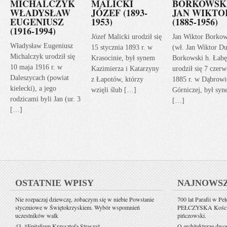
MICHALCZYK
MALICKI
BORKOWSK
WŁADYSŁAW
JÓZEF (1893-
JAN WIKTO
EUGENIUSZ
1953)
(1885-1956)
(1916-1994)
Józef Malicki urodził się
Jan Wiktor Borkow
Władysław Eugeniusz
15 stycznia 1893 r. w
(wł. Jan Wiktor Du
Michalczyk urodził się
Krasocinie, był synem
Borkowski h. Łabę
10 maja 1916 r. w
Kazimierza i Katarzyny
urodził się 7 czerw
Daleszycach (powiat
z Łapotów, którzy
1885 r. w Dąbrowi
kielecki), a jego
wzięli ślub […]
Górniczej, był sy
rodzicami byli Jan (ur. 3
[…]
[…]
OSTATNIE WPISY
NAJNOWS
Nie rozpaczaj dziewczę, zobaczym się w niebie Powstanie
700 lat Parafii w Pe
styczniowe w Świętokrzyskiem. Wybór wspomnień
PEŁCZYSKA Kościół 
uczestników walk
pińczowski.
43. *Epitafium Krzysztofa Strasza*
O architekturze dwo