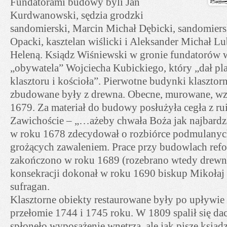
Fundatorami budowy byli Jan
Kurdwanowski, sędzia grodzki
sandomierski, Marcin Michał Dębicki, sandomiers
Opacki, kasztelan wiślicki i Aleksander Michał L
Heleną. Ksiądz Wiśniewski w gronie fundatorów 
„obywatela” Wojciecha Kubickiego, który „dał p
klasztoru i kościoła”. Pierwotne budynki klasztorn
zbudowane były z drewna. Obecne, murowane, wz
1679. Za materiał do budowy posłużyła cegła z r
Zawichoście – „…ażeby chwała Boża jak najbardz
w roku 1678 zdecydował o rozbiórce podmulanyc
grożących zawaleniem. Prace przy budowlach ref
zakończono w roku 1689 (rozebrano wtedy drewni
konsekracji dokonał w roku 1690 biskup Mikołaj
sufragan.
Klasztorne obiekty restaurowane były po upływie 
przełomie 1744 i 1745 roku. W 1809 spalił się dac
spłonęło wyposażenie wnętrza, ale jak pisze ksiądz