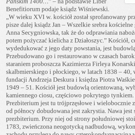
Pańskim 1400…
” – na podstawie Liber
Benefitiorum podaje ksiądz Wiśniewski.
„W wieku XVI w. kościół został sprofanowany pr
pisze dalej ksiądz Jan – Wszelkie srebra kościelne
Anna Secygniowska, tak że do odprawiania naboż
potem pożyczać kielicha z Działoszyc.” Kościół, c
wydedukować z jego daty powstania, jest budowlą
Przebudowano go i restaurowano w czasach barok
staraniem proboszcza Kazimierza Firleya Konarsk
skalbmierskiego i płockiego, w latach 1838 – 40,
fundacji Andrzeja Deskura i księdza Piotra Waśkie
1949 – 51. Kościół jest budowlą orientowaną, w
kamiennego ciosu, częściowo pokrytego tynkiem.
Prezbiterium jest tu trójprzęsłowe i wielobocznie 
od północy dobudowana jest zakrystia. Nawa jest 
prezbiterium. Przy niej od strony południowej sto
1783, zwieńczona neogotycką nadbudową, wykon
zachodu przylega do nawy czterokondygnacyjna w