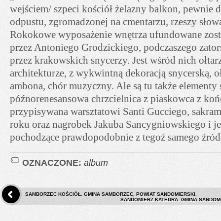
wejściem/ szpeci kościół żelazny balkon, pewnie d
odpustu, zgromadzonej na cmentarzu, rzeszy słow
Rokokowe wyposażenie wnętrza ufundowane zost
przez Antoniego Grodzickiego, podczaszego zato
przez krakowskich snycerzy. Jest wśród nich ołtar
architekturze, z wykwintną dekoracją snycerską, o
ambona, chór muzyczny. Ale są tu także elementy s
późnorenesansowa chrzcielnica z piaskowca z końc
przypisywana warsztatowi Santi Gucciego, sakra
roku oraz nagrobek Jakuba Sancygniowskiego i j
pochodzące prawdopodobnie z tegoż samego źródła
OZNACZONE:
album
SAMBORZEC KOŚCIÓŁ. GMINA SAMBORZEC, POWIAT SANDOMIERSKI.
SANDOMIERZ KATEDRA. GMINA SANDOMI