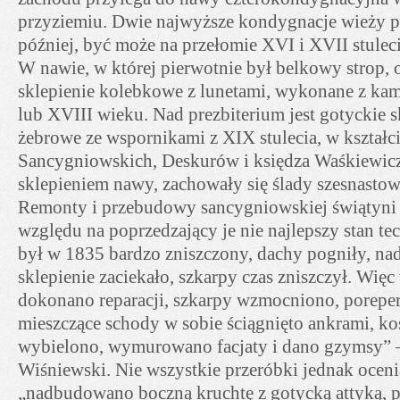
przyziemiu. Dwie najwyższe kondygnacje wieży 
później, być może na przełomie XVI i XVII stuleci
W nawie, w której pierwotnie był belkowy strop, o
sklepienie kolebkowe z lunetami, wykonane z ka
lub XVIII wieku. Nad prezbiterium jest gotyckie 
żebrowe ze wspornikami z XIX stulecia, w kształci
Sancygniowskich, Deskurów i księdza Waśkiewicz
sklepieniem nawy, zachowały się ślady szesnastow
Remonty i przebudowy sancygniowskiej świątyn
względu na poprzedzający je nie najlepszy stan te
był w 1835 bardzo zniszczony, dachy pogniły, nad 
sklepienie zaciekało, szkarpy czas zniszczył. Wię
dokonano reparacji, szkarpy wzmocniono, porepe
mieszczące schody w sobie ściągnięto ankrami, ko
wybielono, wymurowano facjaty i dano gzymsy” –
Wiśniewski. Nie wszystkie przeróbki jednak ocen
„nadbudowano boczną kruchtę z gotycką attyką, p