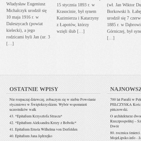
Władysław Eugeniusz
15 stycznia 1893 r. w
(wł. Jan Wiktor Du
Michalczyk urodził się
Krasocinie, był synem
Borkowski h. Łabę
10 maja 1916 r. w
Kazimierza i Katarzyny
urodził się 7 czerw
Daleszycach (powiat
z Łapotów, którzy
1885 r. w Dąbrowi
kielecki), a jego
wzięli ślub […]
Górniczej, był sy
rodzicami byli Jan (ur. 3
[…]
[…]
OSTATNIE WPISY
NAJNOWS
Nie rozpaczaj dziewczę, zobaczym się w niebie Powstanie
700 lat Parafii w Pe
styczniowe w Świętokrzyskiem. Wybór wspomnień
PEŁCZYSKA Kościół 
uczestników walk
pińczowski.
43. *Epitafium Krzysztofa Strasza*
O architekturze dwo
Rzeczpospolitej – Sz
42. *Epitafium Aleksandra Krezy z Bobolic*
Dwór
41. Epitafium Ernsta Wilhelma von Derfelden
80. rocznica śmierci
40. Epitafium Jana Jędrzejko
MojeLipsko.info
-
J