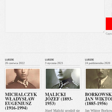
Capt
LUDZIE
LUDZIE
LUDZIE
26 czerwca 2022
3 stycznia 2021
24 października 2020
MICHALCZYK
MALICKI
BORKOWSK
WŁADYSŁAW
JÓZEF (1893-
JAN WIKTO
EUGENIUSZ
1953)
(1885-1956)
(1916-1994)
Józef Malicki urodził się
Jan Wiktor Borkow