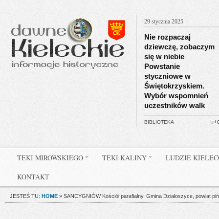
29 stycznia 2025
Nie rozpaczaj
dziewczę, zobaczym
się w niebie
Powstanie
styczniowe w
Świętokrzyskiem.
Wybór wspomnień
uczestników walk
BIBLIOTEKA
TEKI MIROWSKIEGO
TEKI KALINY
LUDZIE KIELE
KONTAKT
JESTEŚ TU:
HOME
»
SANCYGNIÓW Kościół parafialny. Gmina Działoszyce, powiat pi