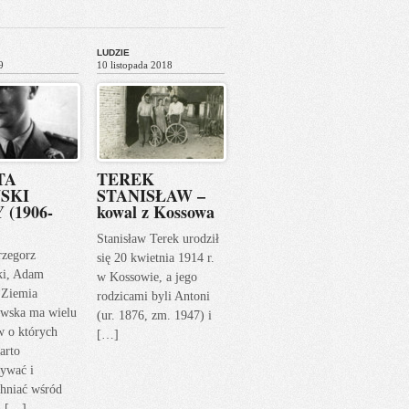
LUDZIE
9
10 listopada 2018
TA
TEREK
SKI
STANISŁAW –
 (1906-
kowal z Kossowa
Stanisław Terek urodził
rzegorz
się 20 kwietnia 1914 r.
ki, Adam
w Kossowie, a jego
 Ziemia
rodzicami byli Antoni
wska ma wielu
(ur. 1876, zm. 1947) i
w o których
[…]
arto
ywać i
hniać wśród
h […]