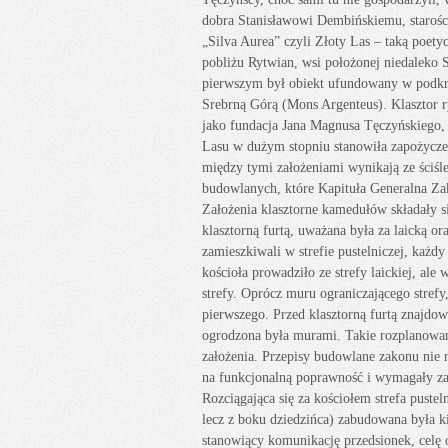
dobra Stanisławowi Dembińskiemu, starośc
„Silva Aurea” czyli Złoty Las – taką poe
pobliżu Rytwian, wsi położonej niedaleko S
pierwszym był obiekt ufundowany w podkr
Srebrną Górą (Mons Argenteus). Klasztor 
jako fundacja Jana Magnusa Tęczyńskiego
Lasu w dużym stopniu stanowiła zapożycz
między tymi założeniami wynikają ze ściś
budowlanych, które Kapituła Generalna Za
Założenia klasztorne kamedułów składały się
klasztorną furtą, uważana była za laicką ora
zamieszkiwali w strefie pustelniczej, każ
kościoła prowadziło ze strefy laickiej, al
strefy. Oprócz muru ograniczającego strefy
pierwszego. Przed klasztorną furtą znajdow
ogrodzona była murami. Takie rozplanowani
założenia. Przepisy budowlane zakonu nie 
na funkcjonalną poprawność i wymagały zac
Rozciągająca się za kościołem strefa puste
lecz z boku dziedzińca) zabudowana była k
stanowiący komunikację przedsionek, celę