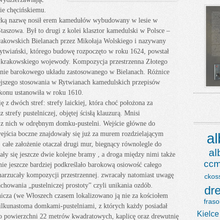
ie chęcińskiemu.
tycką nazwę nosił erem kamedułów wybudowany w lesie w
taszowa. Był to drugi z kolei klasztor kamedulski w Polsce –
akowskich Bielanach przez Mikołaja Wolskiego i nazywany
rytwiański, którego budowę rozpoczęto w roku 1624, powstał
, krakowskiego wojewody. Kompozycja przestrzenna Złotego
enie barokowego układu zastosowanego w Bielanach. Różnice
lejszego stosowania w Rytwianach kamedulskich przepisów
konu ustanowiła w roku 1610.
 z dwóch stref: strefy laickiej, która choć położona za
z strefy pustelniczej, objętej ścisłą klauzurą. Mnisi
dy z nich w odrębnym domku-pustelni. Wejście główne do
e wejścia boczne znajdowały się już za murem rozdzielającym
a
, całe założenie otaczał drugi mur, biegnący równolegle do
a
ały się jeszcze dwie kolejne bramy , a droga między nimi także
ccm
e jeszcze bardziej podkreślało barokową osiowość całego
narzucały kompozycji przestrzennej. zwracały natomiast uwagę
ckos
howania „pustelniczej prostoty” czyli unikania ozdób.
dr
lnicza (we Włoszech czasem lokalizowano ją nie za kościołem
fraso
ilkunastoma domkami-pustelniami, z których każdy posiadał
Kielce
 o powierzchni 22 metrów kwadratowych, kaplicę oraz drewutnię