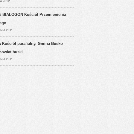
A 2012
 BIAŁOGON Kościół Przemienienia
ego
NIA 2011
 Kościół parafialny. Gmina Busko-
powiat buski.
NIA 2011