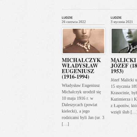
LUDZIE
LUDZIE
26 czerwca 2022
3 stycznia 2021
MICHALCZYK
MALICKI
WŁADYSŁAW
JÓZEF (18
EUGENIUSZ
1953)
(1916-1994)
Józef Malicki u
Władysław Eugeniusz
15 stycznia 18
Michalczyk urodził się
Krasocinie, by
10 maja 1916 r. w
Kazimierza i K
Daleszycach (powiat
z Łapotów, któ
kielecki), a jego
wzięli ślub […
rodzicami byli Jan (ur. 3
[…]