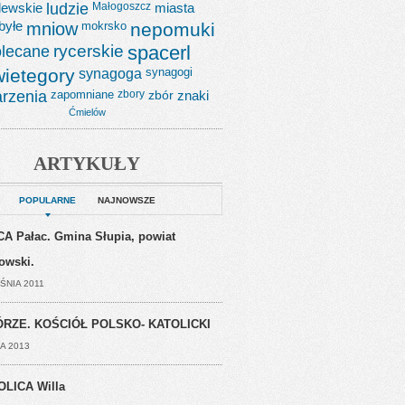
lewskie
ludzie
Małogoszcz
miasta
byłe
mniow
mokrsko
nepomuki
lecane
rycerskie
spacerl
wietegory
synagoga
synagogi
rzenia
zapomniane
zbory
zbór
znaki
Ćmielów
ARTYKUŁY
POPULARNE
NAJNOWSZE
A Pałac. Gmina Słupia, powiat
jowski.
ŚNIA 2011
RZE. KOŚCIÓŁ POLSKO- KATOLICKI
A 2013
OLICA Willa