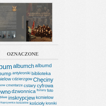
OZNACZONE
lbum
albumch
albumd
lbump
antykroniki
biblioteka
ielow
cdzierzgow
Chęciny
sow
cmentarze
cstary
cyfrowa
ewno
dzwonnica
floriany
foto
bliwe
inskrypcjew
kcmielow
Koprzywnica
kościelne
kościoły
kroniki