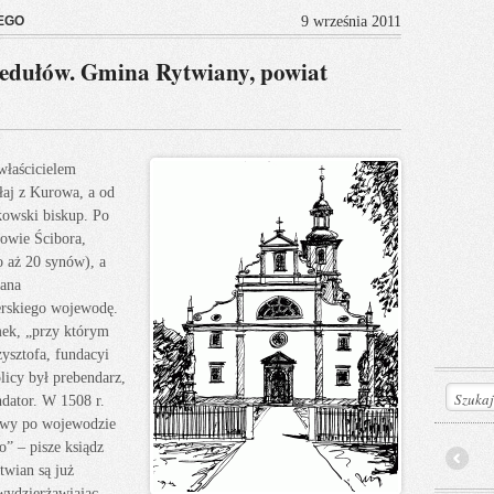
EGO
9 września 2011
ułów. Gmina Rytwiany, powiat
łaścicielem
łaj z Kurowa, a od
kowski biskup. Po
nowie Ścibora,
 aż 20 synów), a
lana
erskiego wojewodę.
mek, „przy którym
zysztofa, fundacyi
licy był prebendarz,
dator. W 1508 r.
owy po wojewodzie
o” – pisze ksiądz
twian są już
Prev
 wydzierżawiając