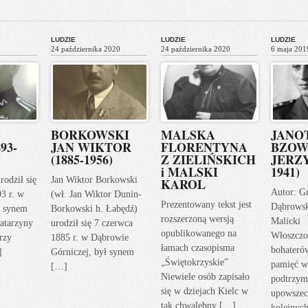
LUDZIE
LUDZIE
LUDZIE
24 października 2020
24 października 2020
6 maja 201
BORKOWSKI
MALSKA
JANO
93-
JAN WIKTOR
FLORENTYNA
BZOW
(1885-1956)
Z ZIELIŃSKICH
JERZY
i MALSKI
1941)
rodził się
Jan Wiktor Borkowski
KAROL
Autor: G
93 r. w
(wł. Jan Wiktor Dunin-
Prezentowany tekst jest
Dąbrows
ł synem
Borkowski h. Łabędź)
rozszerzoną wersją
Malicki
atarzyny
urodził się 7 czerwca
opublikowanego na
Włoszczo
rzy
1885 r. w Dąbrowie
łamach czasopisma
bohateró
]
Górniczej, był synem
„Świętokrzyskie”
pamięć w
[…]
Niewiele osób zapisało
podtrzym
się w dziejach Kielc w
upowszec
tak chwalebny […]
kolejnyc