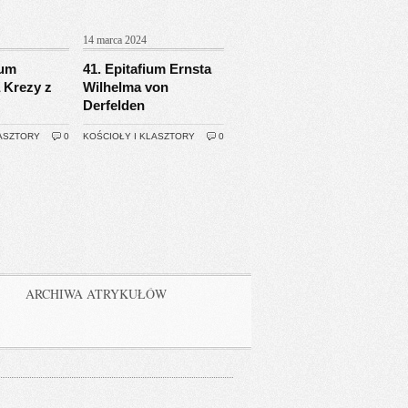
14 marca 2024
ium
41. Epitafium Ernsta
 Krezy z
Wilhelma von
Derfelden
LASZTORY
0
KOŚCIOŁY I KLASZTORY
0
ARCHIWA ATRYKUŁÓW