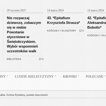
29 stycznia 2025
14 marca 2024
14 marca 2024
Nie rozpaczaj
43. *Epitafium
42. *Epitaf
dziewczę, zobaczym
Krzysztofa Strasza*
Aleksandra
się w niebie
Bobolic*
KOŚCIOŁY I KLASZTORY
0
Powstanie
KOŚCIOŁY I K
styczniowe w
Świętokrzyskiem.
Wybór wspomnień
uczestników walk
BIBLIOTEKA
0
INY
LUDZIE KIELECCZYZNY
KRONIKI
POLECANE
ów. Gmina Rytwiany, powiat staszowski.