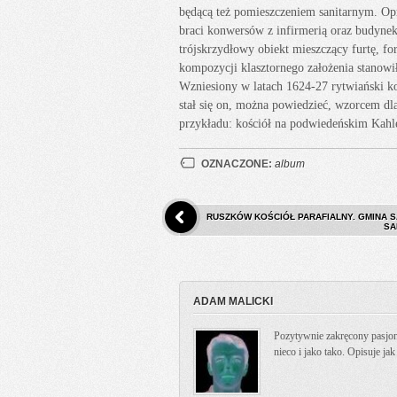
będącą też pomieszczeniem sanitarnym. Opr
braci konwersów z infirmerią oraz budynek 
trójskrzydłowy obiekt mieszczący furtę, for
kompozycji klasztornego założenia stanowił
Wzniesiony w latach 1624-27 rytwiański k
stał się on, można powiedzieć, wzorcem dl
przykładu: kościół na podwiedeńskim Kahl
OZNACZONE:
album
RUSZKÓW KOŚCIÓŁ PARAFIALNY. GMINA S
SA
ADAM MALICKI
Pozytywnie zakręcony pasjona
nieco i jako tako. Opisuje ja