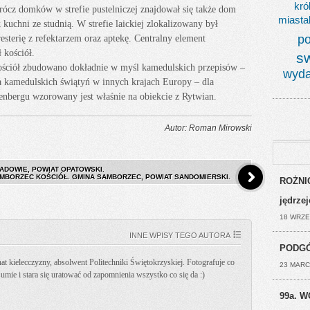
kró
ócz domków w strefie pustelniczej znajdował się także dom
miasta
kuchni ze studnią. W strefie laickiej zlokalizowany był
po
esterię z refektarzem oraz aptekę. Centralny element
 kościół.
s
ościół zbudowano dokładnie w myśl kamedulskich przepisów –
wyda
a kamedulskich świątyń w innych krajach Europy – dla
enbergu wzorowany jest właśnie na obiekcie z Rytwian.
Autor: Roman Mirowski
ADOWIE, POWIAT OPATOWSKI.
MBORZEC KOŚCIÓŁ. GMINA SAMBORZEC, POWIAT SANDOMIERSKI.
ROŻNIC
jędrze
18 WRZE
INNE WPISY TEGO AUTORA
PODGÓ
t kielecczyzny, absolwent Politechniki Świętokrzyskiej. Fotografuje co
23 MARC
k umie i stara się uratować od zapomnienia wszystko co się da :)
99a. W