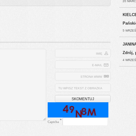
20 MARC
KIELCE
Pański
5 WRZEŚ
JANINA
Zdrój, 
IMIĘ
4 WRZEŚ
E-MAIL
STRONA WWW
TU WPISZ TEKST Z OBRAZKA
*
Captcha