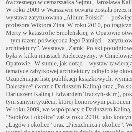
ówczesnego wicemarszałka Sejmu, Jarosława Kal
W roku 2009 w Warszawie otwarta została przez 
wystawa zatytułowana „Album Polski” – poświęc
profesora Wiktora Zina. W roku 2010, po tragiczne
Merty w katastrofie Smoleńskiej, w Opatowie otwa
– tym razem poświęcona Jego Pamięci – zatytułow
architektury”. Wystawa „Zamki Polski południo
była w kilku miastach Kielecczyzny: w Ćmielowie
Opatowie. W sumie, jak dotąd – wystaw zawierają
tematyce zabytkowej architektury odbyło się około
Uzupełniając listę publikacji książkowych, wymie
Daleszyce” (wraz z Dariuszem Kaliną) oraz „Polski
Dariuszem Kaliną i Edwardem Traczyń-skim), po
tym samym tytułem, której honorowym patronem 
W roku 2009, we współpracy z Dariuszem Kaliną,
”Sobków i okolice” zaś w roku 2010, jako kontynua
„Łagów i okolice” oraz „Pierzchnica i okolice”. 