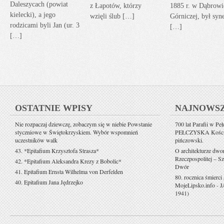
Daleszycach (powiat
z Łapotów, którzy
1885 r. w Dąbrowi
kielecki), a jego
wzięli ślub […]
Górniczej, był sy
rodzicami byli Jan (ur. 3
[…]
[…]
OSTATNIE WPISY
NAJNOWS
Nie rozpaczaj dziewczę, zobaczym się w niebie Powstanie
700 lat Parafii w Pe
styczniowe w Świętokrzyskiem. Wybór wspomnień
PEŁCZYSKA Kościół 
uczestników walk
pińczowski.
43. *Epitafium Krzysztofa Strasza*
O architekturze dwo
Rzeczpospolitej – Sz
42. *Epitafium Aleksandra Krezy z Bobolic*
Dwór
41. Epitafium Ernsta Wilhelma von Derfelden
80. rocznica śmierci
40. Epitafium Jana Jędrzejko
MojeLipsko.info
-
J
1941)