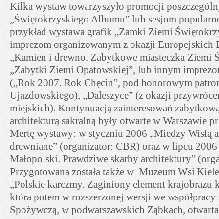
Kilka wystaw towarzyszyło promocji poszczegól
„Świętokrzyskiego Albumu” lub sesjom popularn
przykład wystawa grafik „Zamki Ziemi Świętokrzys
imprezom organizowanym z okazji Europejskich 
„Kamień i drewno. Zabytkowe miasteczka Ziemi Ś
„Zabytki Ziemi Opatowskiej”, lub innym imprezo
(„Rok 2007. Rok Chęcin”, pod honorowym patron
Ujazdowskiego), „Daleszyce” (z okazji przywróc
miejskich). Kontynuacją zainteresowań zabytkow
architekturą sakralną były otwarte w Warszawie p
Mertę wystawy: w styczniu 2006 „Miedzy Wisłą a 
drewniane” (organizator: CBR) oraz w lipcu 2006
Małopolski. Prawdziwe skarby architektury” (orga
Przygotowana została także w Muzeum Wsi Kiele
„Polskie karczmy. Zaginiony element krajobrazu 
która potem w rozszerzonej wersji we współpracy 
Spożywczą, w podwarszawskich Ząbkach, otwarta 