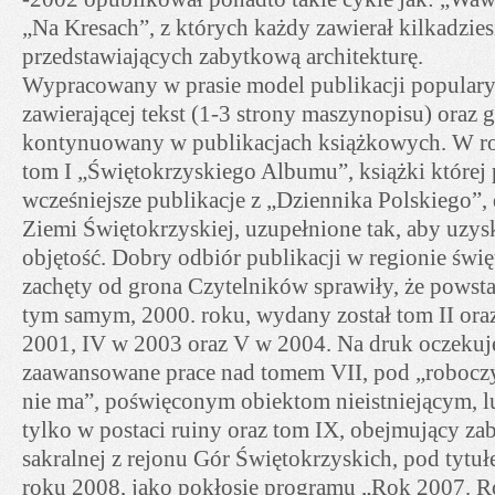
„Na Kresach”, z których każdy zawierał kilkadziesi
przedstawiających zabytkową architekturę.
Wypracowany w prasie model publikacji popularyz
zawierającej tekst (1-3 strony maszynopisu) oraz g
kontynuowany w publikacjach książkowych. W ro
tom I „Świętokrzyskiego Albumu”, książki której
wcześniejsze publikacje z „Dziennika Polskiego”
Ziemi Świętokrzyskiej, uzupełnione tak, aby uzy
objętość. Dobry odbiór publikacji w regionie świ
zachęty od grona Czytelników sprawiły, że powst
tym samym, 2000. roku, wydany został tom II oraz
2001, IV w 2003 oraz V w 2004. Na druk oczekuje
zaawansowane prace nad tomem VII, pod „roboczy
nie ma”, poświęconym obiektom nieistniejącym, 
tylko w postaci ruiny oraz tom IX, obejmujący zab
sakralnej z rejonu Gór Świętokrzyskich, pod tyt
roku 2008, jako pokłosie programu „Rok 2007. R