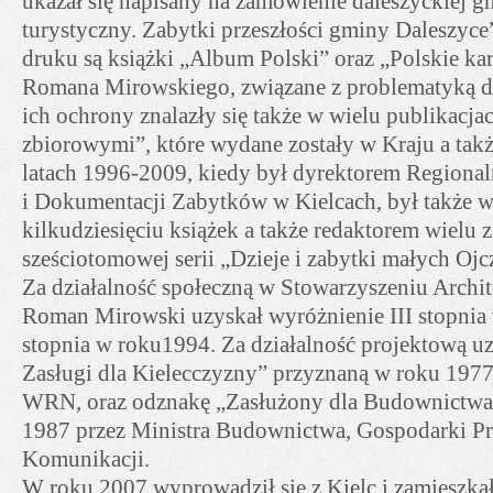
ukazał się napisany na zamówienie daleszyckiej 
turystyczny. Zabytki przeszłości gminy Daleszyce”
druku są książki „Album Polski” oraz „Polskie ka
Romana Mirowskiego, związane z problematyką d
ich ochrony znalazły się także w wielu publikacj
zbiorowymi”, które wydane zostały w Kraju a takż
latach 1996-2009, kiedy był dyrektorem Region
i Dokumentacji Zabytków w Kielcach, był także 
kilkudziesięciu książek a także redaktorem wielu 
sześciotomowej serii „Dzieje i zabytki małych Ojc
Za działalność społeczną w Stowarzyszeniu Archi
Roman Mirowski uzyskał wyróżnienie III stopnia 
stopnia w roku1994. Za działalność projektową u
Zasługi dla Kielecczyzny” przyznaną w roku 197
WRN, oraz odznakę „Zasłużony dla Budownictwa”
1987 przez Ministra Budownictwa, Gospodarki Prz
Komunikacji.
W roku 2007 wyprowadził się z Kielc i zamieszka