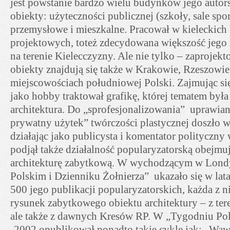
jest powstanie bardzo wielu budynków jego autor
obiekty: użyteczności publicznej (szkoły, sale spor
przemysłowe i mieszkalne. Pracował w kieleckich
projektowych, toteż zdecydowana większość jego re
na terenie Kielecczyzny. Ale nie tylko – zaprojek
obiekty znajdują się także w Krakowie, Rzeszowie
miejscowościach południowej Polski. Zajmując si
jako hobby traktował grafikę, której tematem był
architektura. Do „sprofesjonalizowania” uprawian
prywatny użytek” twórczości plastycznej doszło 
działając jako publicysta i komentator polityczny 
podjął także działalność popularyzatorską obejmu
architekturę zabytkową. W wychodzącym w Lond
Polskim i Dzienniku Żołnierza” ukazało się w la
500 jego publikacji popularyzatorskich, każda z ni
rysunek zabytkowego obiektu architektury – z ter
ale także z dawnych Kresów RP. W „Tygodniu Pol
-2002 opublikował ponadto takie cykle jak: „Wawe