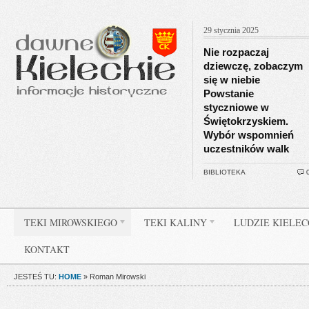
29 stycznia 2025
Nie rozpaczaj
dziewczę, zobaczym
się w niebie
Powstanie
styczniowe w
Świętokrzyskiem.
Wybór wspomnień
uczestników walk
BIBLIOTEKA
TEKI MIROWSKIEGO
TEKI KALINY
LUDZIE KIELE
KONTAKT
JESTEŚ TU:
HOME
»
Roman Mirowski