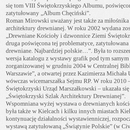
się tom VIII Świętokrzyskiego Albumu, poświęc
zatytułowany „Album Chęciński”.
Roman Mirowski uważany jest także za miłośnika
architektury drewnianej. W roku 2002 wydana zost
„Drewniane Kościoły i dzwonnice Ziemi Świętokr
druga poświęcona tej problematyce, zatytułowana
drewniane. Najbardziej polskie…”. Była to rozsz
wersja katalogu z wystawy grafik pod tym samym 
zorganizowanej w grudniu 2004 w Centralnej Bibl
Warszawie”, a otwartej przez Kazimierza Michała
wówczas wicemarszałka Sejmu RP. W roku 2010 
Świętokrzyski Urząd Marszałkowski – ukazała się
„Świętokrzyski Szlak Architektury Drewnianej”.
Wspomniana wyżej wystawa o drewnianych kości
była także w Kielcach i kilku innych miastach Kie
kontynuację działalności wystawienniczej, rozpoc
wystawą zatytułowaną „Świątynie Polskie” (w Civi