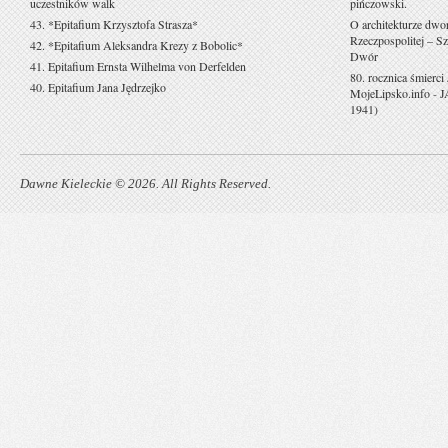
uczestników walk
pińczowski.
43. *Epitafium Krzysztofa Strasza*
O architekturze dwo
Rzeczpospolitej – Sz
42. *Epitafium Aleksandra Krezy z Bobolic*
Dwór
41. Epitafium Ernsta Wilhelma von Derfelden
80. rocznica śmierci
40. Epitafium Jana Jędrzejko
MojeLipsko.info
-
J
1941)
Dawne Kieleckie © 2026. All Rights Reserved.