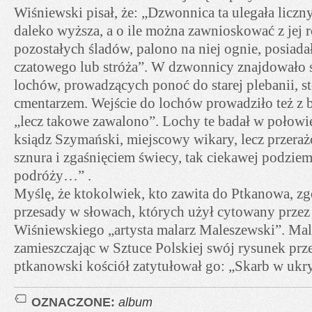
Wiśniewski pisał, że: „Dzwonnica ta ulegała licz
daleko wyższa, a o ile można zawnioskować z jej r
pozostałych śladów, palono na niej ognie, posiad
czatowego lub stróża”. W dzwonnicy znajdowało s
lochów, prowadzących ponoć do starej plebanii, st
cmentarzem. Wejście do lochów prowadziło też z b
„lecz takowe zawalono”. Lochy te badał w połow
ksiądz Szymański, miejscowy wikary, lecz przera
sznura i zgaśnięciem świecy, tak ciekawej podziem
podróży…” .
Myślę, że ktokolwiek, kto zawita do Ptkanowa, zgo
przesady w słowach, których użył cytowany przez
Wiśniewskiego „artysta malarz Maleszewski”. Ma
zamieszczając w Sztuce Polskiej swój rysunek prz
ptkanowski kościół zatytułował go: „Skarb w ukry
OZNACZONE:
album