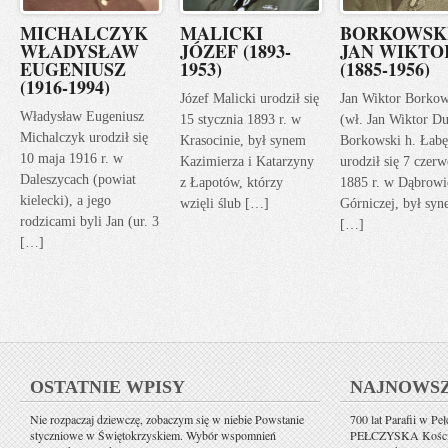
MICHALCZYK
MALICKI
BORKOWSK
WŁADYSŁAW
JÓZEF (1893-
JAN WIKTO
EUGENIUSZ
1953)
(1885-1956)
(1916-1994)
Józef Malicki urodził się
Jan Wiktor Borkow
Władysław Eugeniusz
15 stycznia 1893 r. w
(wł. Jan Wiktor Du
Michalczyk urodził się
Krasocinie, był synem
Borkowski h. Łabę
10 maja 1916 r. w
Kazimierza i Katarzyny
urodził się 7 czerw
Daleszycach (powiat
z Łapotów, którzy
1885 r. w Dąbrowi
kielecki), a jego
wzięli ślub […]
Górniczej, był sy
rodzicami byli Jan (ur. 3
[…]
[…]
OSTATNIE WPISY
NAJNOWS
Nie rozpaczaj dziewczę, zobaczym się w niebie Powstanie
700 lat Parafii w Pe
styczniowe w Świętokrzyskiem. Wybór wspomnień
PEŁCZYSKA Kościół 