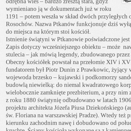
odrębna wieś – bardzo zresztą stara, gdyż
wymieniano ją w dokumentach już w roku
1191 – potem weszła w skład dwóch przyległych o
Rosochów. Nazwa Ptkanów funkcjonuje dziś wyłą
do miejsca na którym stoi kościół.
Istnienie świątyni w Ptkanowie poświadczone jest
Zapis dotyczy wcześniejszego obiektu – może na
stulecia – jak mówią legendy, zbudowanego przez 
Obecny kościółek powstał na przełomie XIV i XV
fundatorem był Piotr Dunin z Prawkowic, żyjący 
wojewoda brzesko – kujawski i podkomorzy sando
budowlą niewielką: do niemal kwadratowego korp
wielobocznie zamknięte prezbiterium, a przy nim z
z roku 1880 świątynię odbudowano w latach 190
projektu architekta Józefa Piusa Dziekońskiego (au
św. Floriana na warszawskiej Pradze). Wtedy też 
kierunku zachodnim nawę i dobudowano od połu
kruchtę. Ściany kościoła wykonane są z kamienne