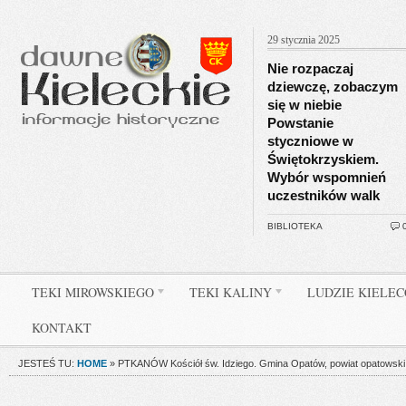
29 stycznia 2025
Nie rozpaczaj
dziewczę, zobaczym
się w niebie
Powstanie
styczniowe w
Świętokrzyskiem.
Wybór wspomnień
uczestników walk
BIBLIOTEKA
TEKI MIROWSKIEGO
TEKI KALINY
LUDZIE KIELE
KONTAKT
JESTEŚ TU:
HOME
»
PTKANÓW Kościół św. Idziego. Gmina Opatów, powiat opatowski