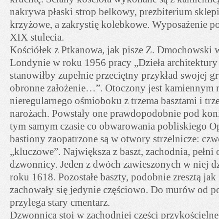
nakrywa płaski strop belkowy, prezbiterium skle
krzyżowe, a zakrystię kolebkowe. Wyposażenie po
XIX stulecia.
Kościółek z Ptkanowa, jak pisze Z. Dmochowski
Londynie w roku 1956 pracy „Dzieła architektury
stanowiłby zupełnie przeciętny przykład swojej g
obronne założenie…”. Otoczony jest kamiennym 
nieregularnego ośmioboku z trzema basztami i trz
narożach. Powstały one prawdopodobnie pod koni
tym samym czasie co obwarowania pobliskiego Op
bastiony zaopatrzone są w otwory strzelnicze: cz
„kluczowe”. Największa z baszt, zachodnia, pełni 
dzwonnicy. Jeden z dwóch zawieszonych w niej 
roku 1618. Pozostałe baszty, podobnie zresztą jak 
zachowały się jedynie częściowo. Do murów od p
przylega stary cmentarz.
Dzwonnica stoi w zachodniej części przykościeln