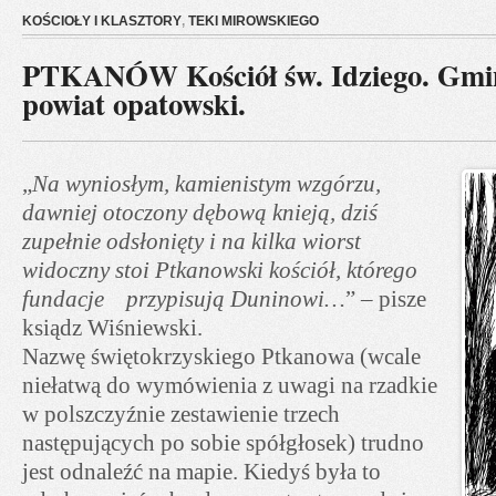
KOŚCIOŁY I KLASZTORY
,
TEKI MIROWSKIEGO
PTKANÓW Kościół św. Idziego. Gmi
powiat opatowski.
„
Na wyniosłym, kamienistym wzgórzu,
dawniej otoczony dębową knieją, dziś
zupełnie odsłonięty i na kilka wiorst
widoczny stoi Ptkanowski kościół, którego
fundacje przypisują Duninowi…
” – pisze
ksiądz Wiśniewski.
Nazwę świętokrzyskiego Ptkanowa (wcale
niełatwą do wymówienia z uwagi na rzadkie
w polszczyźnie zestawienie trzech
następujących po sobie spółgłosek) trudno
jest odnaleźć na mapie. Kiedyś była to