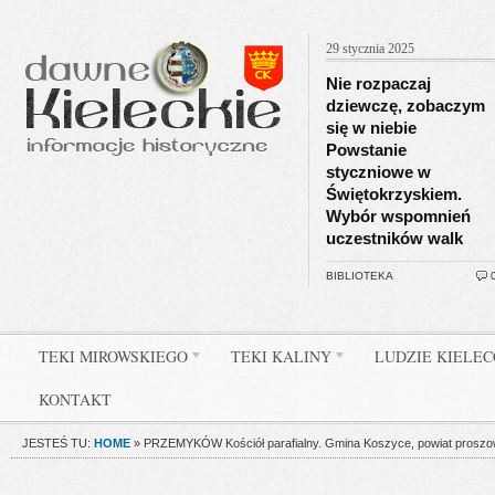
29 stycznia 2025
Nie rozpaczaj
dziewczę, zobaczym
się w niebie
Powstanie
styczniowe w
Świętokrzyskiem.
Wybór wspomnień
uczestników walk
BIBLIOTEKA
TEKI MIROWSKIEGO
TEKI KALINY
LUDZIE KIELE
KONTAKT
JESTEŚ TU:
HOME
»
PRZEMYKÓW Kościół parafialny. Gmina Koszyce, powiat proszowi