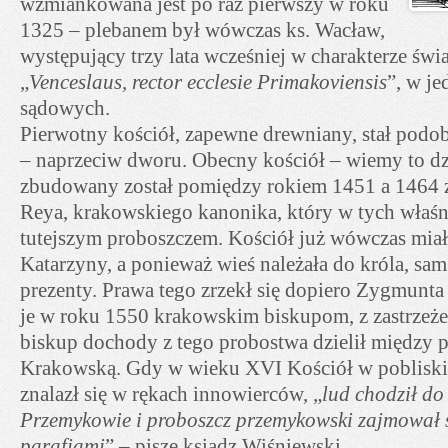
wzmiankowana jest po raz pierwszy w roku
1325 – plebanem był wówczas ks. Wacław,
występujący trzy lata wcześniej w charakterze świ
„
Venceslaus, rector ecclesie Primakoviensis
”, w j
sądowych.
Pierwotny kościół, zapewne drewniany, stał pod
– naprzeciw dworu. Obecny kościół – wiemy to d
zbudowany został pomiędzy rokiem 1451 a 1464 z
Reya, krakowskiego kanonika, który w tych właśni
tutejszym proboszczem. Kościół już wówczas mia
Katarzyny, a ponieważ wieś należała do króla, sam
prezenty. Prawa tego zrzekł się dopiero Zygmunta
je w roku 1550 krakowskim biskupom, z zastrzeże
biskup dochody z tego probostwa dzielił między
Krakowską. Gdy w wieku XVI Kościół w poblisk
znalazł się w rękach innowierców, „
lud chodził do
Przemykowie i proboszcz przemykowski zajmował 
parafiami
” – pisze ksiądz Wiśniewski.