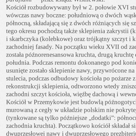
Kościół rozbudowywany był w 2. połowie XVI st
wówczas nawy boczne: południową o dwóch wąski
północną, składającą się z dwóch różniących się sz
tego okresu pochodzą także sklepienia zakrystii
i skarbczyka (kolebkowe) oraz trójkątny szczyt i k
zachodniej fasady. Na początku wieku XVII od 
została późnorenesansowa kruchta, drugą kruchtę
południa. Podczas remontu dokonanego pod koni
usunięte zostało sklepienie nawy, przywrócone na
stulecia, podczas odbudowy kościoła po pożarze 
rekonstrukcji sklepienia, odtworzono wtedy znis
zachodni szczyt kościoła, więźbę dachową i wewnę
Kościół w Przemykowie jest budowlą późnogotyck
murowaną z cegły w układzie polskim nie pokryte
(tynkowane są tylko późniejsze „dodatki”: północn
zachodnia kruchta). Początkowo kościół składał się
dwuprzęsłowej nawy i dwuprzęsłowego prezbiter