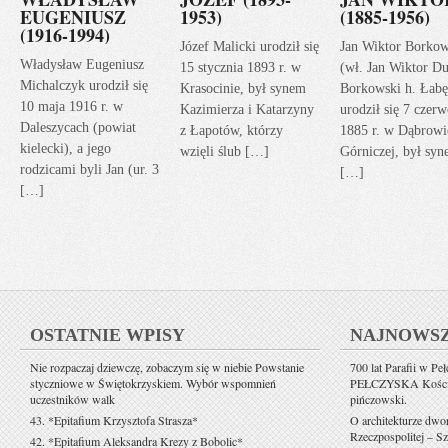
EUGENIUSZ
1953)
(1885-1956)
(1916-1994)
Józef Malicki urodził się
Jan Wiktor Borkow
Władysław Eugeniusz
15 stycznia 1893 r. w
(wł. Jan Wiktor Du
Michalczyk urodził się
Krasocinie, był synem
Borkowski h. Łabę
10 maja 1916 r. w
Kazimierza i Katarzyny
urodził się 7 czerw
Daleszycach (powiat
z Łapotów, którzy
1885 r. w Dąbrowi
kielecki), a jego
wzięli ślub […]
Górniczej, był sy
rodzicami byli Jan (ur. 3
[…]
[…]
OSTATNIE WPISY
NAJNOWS
Nie rozpaczaj dziewczę, zobaczym się w niebie Powstanie
700 lat Parafii w Pe
styczniowe w Świętokrzyskiem. Wybór wspomnień
PEŁCZYSKA Kościół 
uczestników walk
pińczowski.
43. *Epitafium Krzysztofa Strasza*
O architekturze dwo
Rzeczpospolitej – Sz
42. *Epitafium Aleksandra Krezy z Bobolic*