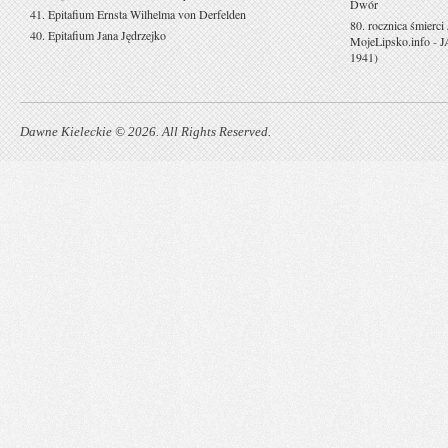
Dwór
41. Epitafium Ernsta Wilhelma von Derfelden
80. rocznica śmierci
40. Epitafium Jana Jędrzejko
MojeLipsko.info
-
J
1941)
Dawne Kieleckie © 2026. All Rights Reserved.