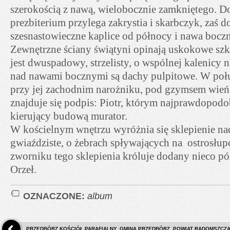
szerokością z nawą, wielobocznie zamkniętego. D
prezbiterium przylega zakrystia i skarbczyk, zaś 
szesnastowieczne kaplice od północy i nawa bocz
Zewnętrzne ściany świątyni opinają uskokowe szk
jest dwuspadowy, strzelisty, o wspólnej kalenicy 
nad nawami bocznymi są dachy pulpitowe. W połu
przy jej zachodnim narożniku, pod gzymsem wie
znajduje się podpis: Piotr, którym najprawdopodob
kierujący budową murator.
W kościelnym wnętrzu wyróżnia się sklepienie na
gwiaździste, o żebrach spływających na ostrosłu
zworniku tego sklepienia króluje dodany nieco póź
Orzeł.
OZNACZONE:
album
PRZEDBÓRZ KOŚCIÓŁ PARAFIALNY. GMINA PRZEDBÓRZ, POWIAT RADOMSZCZAŃ