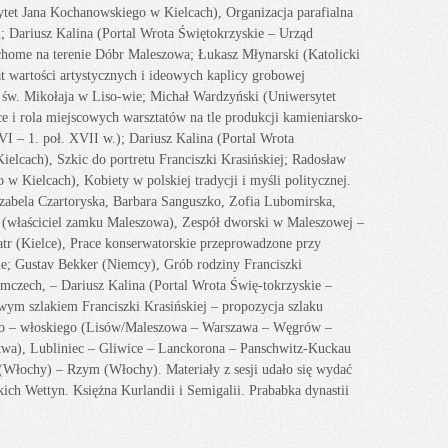
ytet Jana Kochanowskiego w Kielcach), Organizacja parafialna
; Dariusz Kalina (Portal Wrota Świętokrzyskie – Urząd
chome na terenie Dóbr Maleszowa; Łukasz Młynarski (Katolicki
t wartości artystycznych i ideowych kaplicy grobowej
. św. Mikołaja w Liso-wie; Michał Wardzyński (Uniwersytet
ce i rola miejscowych warsztatów na tle produkcji kamieniarsko-
VI – 1. poł. XVII w.); Dariusz Kalina (Portal Wrota
elcach), Szkic do portretu Franciszki Krasińskiej; Radosław
 Kielcach), Kobiety w polskiej tradycji i myśli politycznej.
 Izabela Czartoryska, Barbara Sanguszko, Zofia Lubomirska,
i (właściciel zamku Maleszowa), Zespół dworski w Maleszowej –
tr (Kielce), Prace konserwatorskie przeprowadzone przy
ie; Gustav Bekker (Niemcy), Grób rodziny Franciszki
emczech, – Dariusz Kalina (Portal Wrota Świę-tokrzyskie –
ym szlakiem Franciszki Krasińskiej – propozycja szlaku
cko – włoskiego (Lisów/Maleszowa – Warszawa – Węgrów –
twa), Lubliniec – Gliwice – Lanckorona – Panschwitz-Kuckau
Włochy) – Rzym (Włochy). Materiały z sesji udało się wydać
ich Wettyn. Księżna Kurlandii i Semigalii. Prababka dynastii