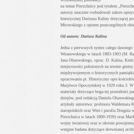
na temat Pierzchnicy pod tytułem „Pierzch
autorzy znacznie rozbudowali zakres opisy
historycznej Dariusza Kaliny dotyczącej p
Mirowskiego z opisem poszczególnych obie
Od autora: Dariusz Kalina
Jedna z pierwszych syntez całego dawnego 
Witanowskiego w latach 1883-1903 (M. Raw
Jana Olszewskiego, oprac. D. Kalina, Kiel
miejscowości położonych na terenie gminy 
międzywojennym o historycznych pamiątkac
opracowaniu pt. Historyczny opis kościoł
Marjówce Opoczyńskiej w 1929 roku.3. W 
materiały dotyczące boga-tej przeszłości pa
dziejów, pod redakcją Daniela Olszewskiego
artykuły autorstwa: profesora Waldemara K
staropolskich oraz Wieś i parafia Drugnia w
Pierzchnica w latach 1800-1939) oraz Mark
wojny światowej oraz w okresie powojenn
wstępne badana dotyczące drewnianej archit