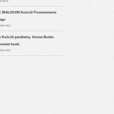
A 2012
 BIAŁOGON Kościół Przemienienia
ego
NIA 2011
 Kościół parafialny. Gmina Busko-
powiat buski.
NIA 2011