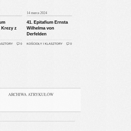
14 marca 2024
ium
41. Epitafium Ernsta
 Krezy z
Wilhelma von
Derfelden
LASZTORY
0
KOŚCIOŁY I KLASZTORY
0
ARCHIWA ATRYKUŁÓW