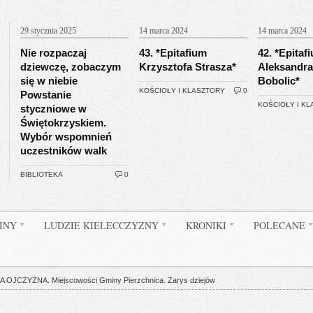
29 stycznia 2025
14 marca 2024
14 marca 2024
Nie rozpaczaj
43. *Epitafium
42. *Epitaf
dziewczę, zobaczym
Krzysztofa Strasza*
Aleksandra
się w niebie
Bobolic*
KOŚCIOŁY I KLASZTORY
0
Powstanie
KOŚCIOŁY I K
styczniowe w
Świętokrzyskiem.
Wybór wspomnień
uczestników walk
BIBLIOTEKA
0
INY
LUDZIE KIELECCZYZNY
KRONIKI
POLECANE
OJCZYZNA. Miejscowości Gminy Pierzchnica. Zarys dziejów