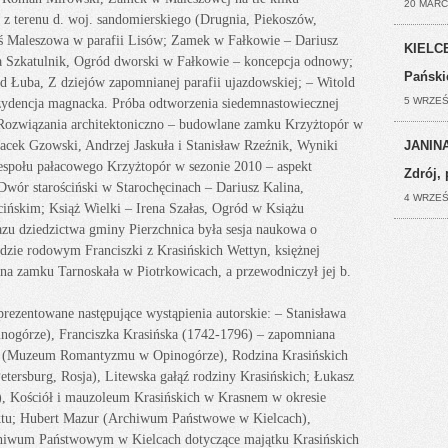
20 MARC
i z terenu d. woj. sandomierskiego (Drugnia, Piekoszów,
ś Maleszowa w parafii Lisów; Zamek w Fałkowie – Dariusz
KIELCE
a Szkatulnik, Ogród dworski w Fałkowie – koncepcja odnowy;
Pański
d Łuba, Z dziejów zapomnianej parafii ujazdowskiej; – Witold
5 WRZEŚ
zydencja magnacka. Próba odtworzenia siedemnastowiecznej
 Rozwiązania architektoniczno – budowlane zamku Krzyżtopór w
Jacek Gzowski, Andrzej Jaskuła i Stanisław Rzeźnik, Wyniki
JANINA
espołu pałacowego Krzyżtopór w sezonie 2010 – aspekt
Zdrój, 
wór starościński w Starochęcinach – Dariusz Kalina,
4 WRZEŚ
ińskim; Książ Wielki – Irena Szałas, Ogród w Książu
zu dziedzictwa gminy Pierzchnica była sesja naukowa o
zie rodowym Franciszki z Krasińskich Wettyn, księżnej
 na zamku Tarnoskała w Piotrkowicach, a przewodniczył jej b.
ezentowane następujące wystąpienia autorskie: – Stanisława
górze), Franciszka Krasińska (1742-1796) – zapomniana
ki (Muzeum Romantyzmu w Opinogórze), Rodzina Krasińskich
ersburg, Rosja), Litewska gałąź rodziny Krasińskich; Łukasz
i), Kościół i mauzoleum Krasińskich w Krasnem w okresie
ktu; Hubert Mazur (Archiwum Państwowe w Kielcach),
hiwum Państwowym w Kielcach dotyczące majątku Krasińskich