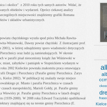
nica i okolice” z 2010 roku tych samych autorów. Widać, że
wanych obiektów i wydarzeń. Oprócz ciekawej analizy
oszczególnych miejscowości znajdziemy grafiki Romana
któw i układów urbanistycznych.
powiatu chęcińskiego wyszła spod pióra Michała Rawita-
ita-Witanowski, Dawny powiat chęciński. Z ilustracjami prof.
ce 2001), w której odnajdziemy sporo wiadomości dotyczących
Pierzchnicy oraz ludzi ją zamieszkujących. W okresie
h w parafii pisał nieoceniony ksiądz Jan Wiśniewski w
ów, miast, zabytków i pamiątek w Stopnickiem wydanym w
a
roku 2002 Kieleckie powstała znakomita praca omawiająca
rafii Drugni i Pierzchnicy (Parafie gminy Pierzchnica. Zarys
a
, Kielce 2002). W publikacji tej znalazły swoje miejsce
ccm
owalskiego pt. Miasto i parafia Pierzchnica w czasach
ckos
 czasach staropolskich), Marioli Gołdy, pt. Parafie gminy
dr
a Wiewióry pt. Parafie gminy Pierzchnica w latach drugiej
fraso
ym (1939-2000). W 2008 roku Edward Traczyński opublikował
ektury znajdującej się na terenie gminy Pierzchnica (E.
Kielce