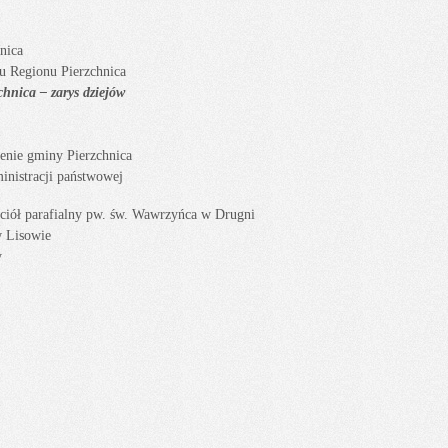
nica
u Regionu Pierzchnica
hnica – zarys dziejów
erenie gminy Pierzchnica
ministracji państwowej
ościół parafialny pw. św. Wawrzyńca w Drugni
w Lisowie
y