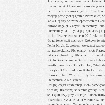
Traczyński, Gmina Pierzchnica. Budownictw
również artykuł Dariusza Kaliny dotyczący
Przeszłość miejscowości gminy Pierzchnica)
pozycji poświęconej gminie Pierzchnica, wy
się w niej trzy obszerne opracowania: Dari
Mirowskiego pt. Zabytki Pierzchnicy i oko
Pierzchnicy na tle sytuacji gospodarczej 
wieku. Jeszcze tego samego 2010 roku udał
dwudniowej sesji naukowej Królewskie mias
Feliks Kiryk. Zaproszeni prelegenci zapre
naturalne okolicy Pierzchnicy; Piotr Kacp
miasta królewskiego Pierzchnica na tle mi
szkolnictwa na terenie Gminy Pierzchnicy 
świetle inwentarzy XVI-XVIIIw.; Władysła
początku XXw.; Radosław Kubicki, Ludność
Dariusz Kalina, Wojenne straty dzwonów w
Pierzchnica w XX stuleciu.
Drugiej części konferencji, która poświęcon
włoskiej, urodzonej na terenie gminy Pier
szansą budowy przyszłości jej mieszkańcó
następujące wystąpienia poświęcone czte
terenu Małopolski: Zamek w Maleszowej –