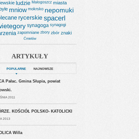
lewskie
ludzie
Małogoszcz
miasta
byłe
mniow
mokrsko
nepomuki
lecane
rycerskie
spacerl
wietegory
synagoga
synagogi
rzenia
zapomniane
zbory
zbór
znaki
Ćmielów
ARTYKUŁY
POPULARNE
NAJNOWSZE
A Pałac. Gmina Słupia, powiat
jowski.
ŚNIA 2011
RZE. KOŚCIÓŁ POLSKO- KATOLICKI
A 2013
OLICA Willa