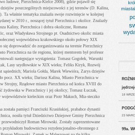
o ludowe, Pierzchnica-Kielce 2008), gdzie pojawił się
kró
 dziejów poszczególnych miejscowości z jej terenów (D. Kalina,
miasta
. Ta właśnie tematyka znalazła swoje rozwinięcie w kolejnej
po
danej w 2010 r., noszącej tytuł Pierzchnica i okolice. Znalazły
s
usza Kaliny, Pierzchnica i dobra okoliczne, Romana
wyda
lic, oraz Władysława Strojnego pt. Osadnictwo okolic miasta
i społecznej województwa krakowskiego około połowy XIX
o się doprowadzić do zorganizowania na terenie Pierzchnicy
to Pierzchnica na tle regionu, której mentorem był profesor
zentowali następujące wystąpienia: Tomasz Gogołek, Warunki
rzak, Lasy szydłowskie w XIX wieku; Feliks Kiryk, Rozwój
ast sąsiednich; Mariola Gołda, Marek Wiewióra, Zarys dziejów
do pocz. XX wieku; Dariusz Kalina, Miasto Pierzchnica w
ROŻNIC
w Strojny, Rządowe miasto Pierzchnica od końca XVIII do
jędrze
 żydowska w Pierzchnicy i jej okolicy; Tomasz Łuczak,
18 WRZE
 województwie kieleckim oraz Piotr Makuch, Mia-steczko
PODGÓ
a została pamięci Franciszki Krasińskiej, prababce dynastii
zchnica, nosiła tytuł Dziedzictwo Dziejowe Gminy Pierzchnica
23 MARC
w przewodniczył Roman Mirowski. Zostały zaprezentowane
rem przykładom budownictwa rezydencjonalno-obronnego z
99a. W
 Roman Mirowski, Zamek w Maleszowej na tle kilku