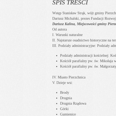
SPIS TREŚCI
Wstęp Stanisław Strąk, wójt gminy Pierzch
Dariusz Michalski, prezes Fundacji Rozwoj
Dariusz Kalina, Miejscowości gminy Pierzc
Od autora
I. Warunki naturalne
II. Najstarsze osadnictwo historyczne na t
III. Podziały administracyjne: Podziały ad
Podziały administracji kościelnej: K
Kościół parafialny pw. św. Mikołaja 
Kościół parafialny pw. św. Małgorzat
IV. Miasto Pierzchnica
V. Dzieje wsi:
Brody
Drugnia
Drugnia Rządowa
Górki
Gumienice