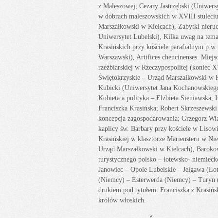
z Maleszowej; Cezary Jastrzębski (Uniwers
w dobrach maleszowskich w XVIII stuleciu
Marszałkowski w Kielcach), Zabytki nieru
Uniwersytet Lubelski), Kilka uwag na tema
Krasińskich przy kościele parafialnym p.w
Warszawski), Artifices chencinenses. Miejs
rzeźbiarskiej w Rzeczypospolitej (koniec X
Świętokrzyskie – Urząd Marszałkowski w Ki
Kubicki (Uniwersytet Jana Kochanowskiego w
Kobieta a polityka – Elżbieta Sieniawska,
Franciszka Krasińska; Robert Skrzeszewsk
koncepcja zagospodarowania; Grzegorz Wia
kaplicy św. Barbary przy kościele w Lisow
Krasińskiej w klasztorze Marienstern w Ni
Urząd Marszałkowski w Kielcach), Barokow
turystycznego polsko – łotewsko- niemie
Janowiec – Opole Lubelskie – Jełgawa (Ło
(Niemcy) – Esterwerda (Niemcy) – Turyn (
drukiem pod tytułem: Franciszka z Krasińsk
królów włoskich.