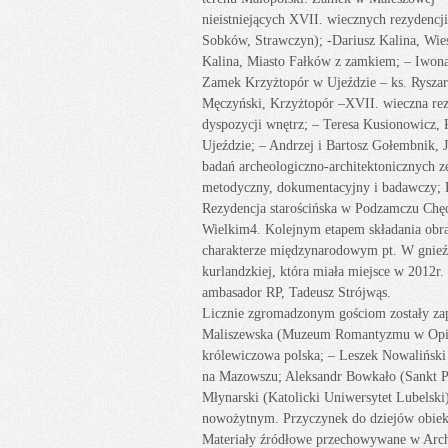
nieistniejących XVII. wiecznych rezydencj
Sobków, Strawczyn); -Dariusz Kalina, Wie
Kalina, Miasto Fałków z zamkiem; – Iwon
Zamek Krzyżtopór w Ujeździe – ks. Ryszar
Męczyński, Krzyżtopór –XVII. wieczna re
dyspozycji wnętrz; – Teresa Kusionowicz,
Ujeździe; – Andrzej i Bartosz Gołembnik, 
badań archeologiczno-architektonicznych z
metodyczny, dokumentacyjny i badawczy; D
Rezydencja starościńska w Podzamczu Chęc
Wielkim4. Kolejnym etapem składania obra
charakterze międzynarodowym pt. W gnieźd
kurlandzkiej, która miała miejsce w 2012r.
ambasador RP, Tadeusz Strójwąs.
Licznie zgromadzonym gościom zostały zapr
Maliszewska (Muzeum Romantyzmu w Opino
królewiczowa polska; – Leszek Nowalińs
na Mazowszu; Aleksandr Bowkało (Sankt Pet
Młynarski (Katolicki Uniwersytet Lubelsk
nowożytnym. Przyczynek do dziejów obie
Materiały źródłowe przechowywane w Arc