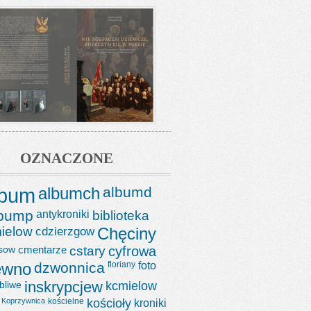
OZNACZONE
lbum
albumch
albumd
lbump
antykroniki
biblioteka
ielow
cdzierzgow
Chęciny
sow
cmentarze
cstary
cyfrowa
ewno
dzwonnica
floriany
foto
bliwe
inskrypcjew
kcmielow
Koprzywnica
kościelne
kościoły
kroniki