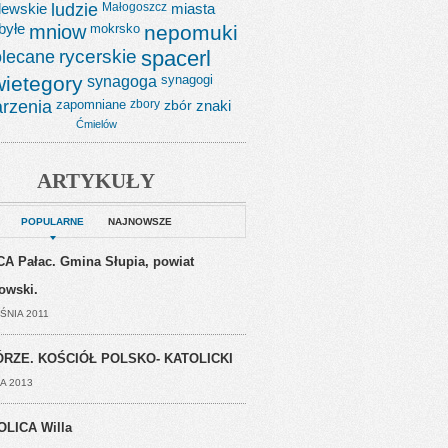
lewskie
ludzie
Małogoszcz
miasta
byłe
mniow
mokrsko
nepomuki
lecane
rycerskie
spacerl
wietegory
synagoga
synagogi
rzenia
zapomniane
zbory
zbór
znaki
Ćmielów
ARTYKUŁY
POPULARNE
NAJNOWSZE
A Pałac. Gmina Słupia, powiat
jowski.
ŚNIA 2011
RZE. KOŚCIÓŁ POLSKO- KATOLICKI
A 2013
OLICA Willa