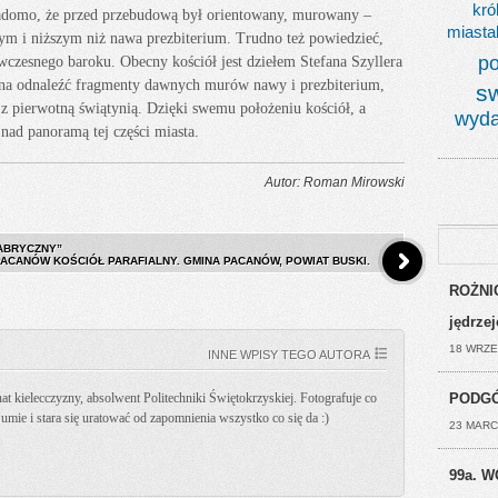
kró
iadomo, że przed przebudową był orientowany, murowany –
miasta
m i niższym niż nawa prezbiterium. Trudno też powiedzieć,
po
wczesnego baroku. Obecny kościół jest dziełem Stefana Szyllera
żna odnaleźć fragmenty dawnych murów nawy i prezbiterium,
s
 z pierwotną świątynią. Dzięki swemu położeniu kościół, a
wyda
nad panoramą tej części miasta.
Autor: Roman Mirowski
ABRYCZNY”
PACANÓW KOŚCIÓŁ PARAFIALNY. GMINA PACANÓW, POWIAT BUSKI.
ROŻNIC
jędrze
18 WRZE
INNE WPISY TEGO AUTORA
PODGÓ
t kielecczyzny, absolwent Politechniki Świętokrzyskiej. Fotografuje co
k umie i stara się uratować od zapomnienia wszystko co się da :)
23 MARC
99a. W