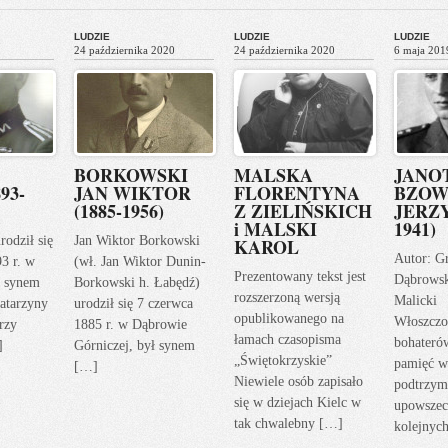
LUDZIE
LUDZIE
LUDZIE
24 października 2020
24 października 2020
6 maja 201
BORKOWSKI
MALSKA
JANO
93-
JAN WIKTOR
FLORENTYNA
BZOW
(1885-1956)
Z ZIELIŃSKICH
JERZY
i MALSKI
1941)
rodził się
Jan Wiktor Borkowski
KAROL
Autor: G
93 r. w
(wł. Jan Wiktor Dunin-
Prezentowany tekst jest
Dąbrows
ł synem
Borkowski h. Łabędź)
rozszerzoną wersją
Malicki
atarzyny
urodził się 7 czerwca
opublikowanego na
Włoszczo
rzy
1885 r. w Dąbrowie
łamach czasopisma
bohateró
]
Górniczej, był synem
„Świętokrzyskie”
pamięć w
[…]
Niewiele osób zapisało
podtrzym
się w dziejach Kielc w
upowszec
tak chwalebny […]
kolejnyc