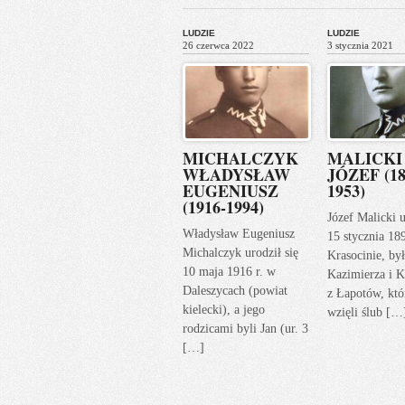
LUDZIE
LUDZIE
26 czerwca 2022
3 stycznia 2021
MICHALCZYK
MALICKI
WŁADYSŁAW
JÓZEF (18
EUGENIUSZ
1953)
(1916-1994)
Józef Malicki u
Władysław Eugeniusz
15 stycznia 18
Michalczyk urodził się
Krasocinie, by
10 maja 1916 r. w
Kazimierza i K
Daleszycach (powiat
z Łapotów, któ
kielecki), a jego
wzięli ślub […
rodzicami byli Jan (ur. 3
[…]