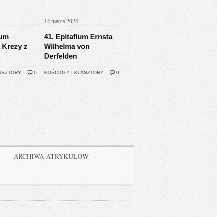
14 marca 2024
ium
41. Epitafium Ernsta
 Krezy z
Wilhelma von
Derfelden
LASZTORY
0
KOŚCIOŁY I KLASZTORY
0
ARCHIWA ATRYKUŁÓW