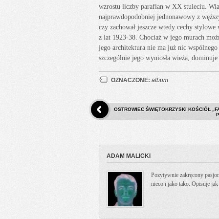
wzrostu liczby parafian w XX stuleciu. W
najprawdopodobniej jednonawowy z węższy
czy zachował jeszcze wtedy cechy stylowe 
z lat 1923-38. Chociaż w jego murach mo
jego architektura nie ma już nic wspólnego
szczególnie jego wyniosła wieża, dominuje 
OZNACZONE:
album
OSTROWIEC ŚWIĘTOKRZYSKI KOŚCIÓŁ „F
ADAM MALICKI
Pozytywnie zakręcony pasjona
nieco i jako tako. Opisuje ja