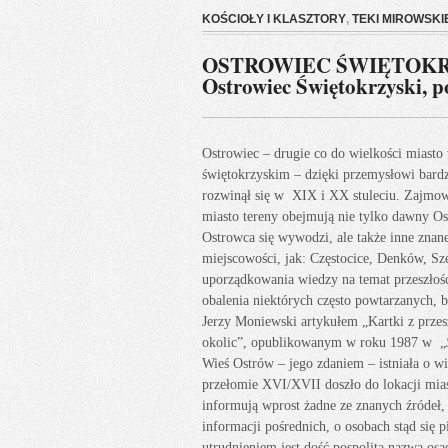
KOŚCIOŁY I KLASZTORY
,
TEKI MIROWSKI
OSTROWIEC ŚWIĘTOKRZYS
Ostrowiec Świętokrzyski, p
Ostrowiec – drugie co do wielkości miast
świętokrzyskim – dzięki przemysłowi bard
rozwinął się w XIX i XX stuleciu. Zajmo
miasto tereny obejmują nie tylko dawny O
Ostrowca się wywodzi, ale także inne znane 
miejscowości, jak: Częstocice, Denków, S
uporządkowania wiedzy na temat przeszłoś
obalenia niektórych często powtarzanych, b
Jerzy Moniewski artykułem „Kartki z przes
okolic”, opublikowanym w roku 1987 w „
Wieś Ostrów – jego zdaniem – istniała o wi
przełomie XVI/XVII doszło do lokacji miast
informują wprost żadne ze znanych źródeł,
informacji pośrednich, o osobach stąd się 
utrudnieniem jest dość pospolita nazwa os