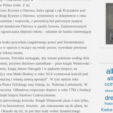
w Polsce wiele. Z tej
ycerz Krystyn z Ostrowa, który zginął z rąk Krzyżaków pod
ż drugi Krystyn z Ostrowa, wymieniony w dokumencie z roku
 kasztelan i wojewoda, z pewnością był pierwszym znanym
był dziedzicem Ostrowa w parafii Szewna. Zainteresowanych
raniczania objętości tekstu – odsyłam do bardzo interesującej
– z braku przywileju (zagubionego ponoć pod Smoleńskiem)
no w oparciu o toczący się wtedy proces, wywołany pewnymi
 lokacji miasta.
i Szewna. Potrzeba wymagała, aby miasto położone według słów
nnej, przytem duchowo zaniedbane – pisze ksiądz Wiśniewski –
 temu, książę Janusz Ostrogski i w pięknem miejscu, na
a
ójcy oraz Matki Boskiej w roku 1614 wymurował kościół pod
a
esięciną i własną ziemią uposażył”. W tym samym roku
ccm
a Piotra Tylickiego inny biskup, ks. Walerian Lubieniecki. W
niszczony. Odbudowę rozpoczęto dopiero w roku 1784 z fundacji
ckos
zięki księciu Józefowi Czartoryskiemu.
dr
m pierwotnego kościoła. Ksiądz Wiśniewski pisze o nim tylko,
fraso
był on bezwieżowy, bowiem: „nie zastosowano się do planu, bo
Kielce
Okazało się też, że jest zbyt mały wobec dynamicznego