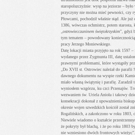
staropolszczyźnie: wysp na jeziorze – było 
przyczyny nie można mieć pewności, czy r
Płowcami, pochodził właśnie stąd. Ale ju
1386, wówczas ochmistrz, potem starosta,
„
ostrowiecczaninem świętokrzyskim
”, gdyż 
tym tematem – powodowany koniecznością og
pracy Jerzego Moniewskiego.
Datę lokacji miasta przyjęto na rok 1597 
wydanego przez Zygmunta III, datę ustalo
prawnymi problemami, które wystąpiły przy
„Do XVII st. Ostrowiec należał do parafi
dawnego dokumentu na wyspie rzeki Kamie
miało własną świątynię i parafię. Zaradził
wyniosłem wzgórzu, ku czci Przenajśw. Tr
wezwaniem św. Uriela Anioła i takowy dzi
konsekracji dokonał z upoważnienia biskup
okresie wojen szwedzkich kościół został z
Rogalińskich, a zakończono w roku 1803, d
Niewiele wiadomo o kształcie przestrzenny
że pokryty był blachą, i że po roku 1803 
nie wzniesiono dwóch frontowych wieżyc”. 