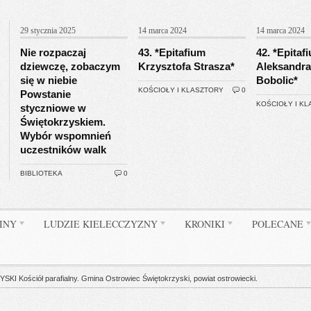
29 stycznia 2025
14 marca 2024
14 marca 2024
Nie rozpaczaj
43. *Epitafium
42. *Epitaf
dziewczę, zobaczym
Krzysztofa Strasza*
Aleksandra
się w niebie
Bobolic*
KOŚCIOŁY I KLASZTORY
0
Powstanie
KOŚCIOŁY I K
styczniowe w
Świętokrzyskiem.
Wybór wspomnień
uczestników walk
BIBLIOTEKA
0
INY
LUDZIE KIELECCZYZNY
KRONIKI
POLECANE
ościół parafialny. Gmina Ostrowiec Świętokrzyski, powiat ostrowiecki.