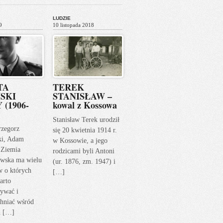
LUDZIE
9
10 listopada 2018
TA
TEREK
SKI
STANISŁAW –
 (1906-
kowal z Kossowa
Stanisław Terek urodził
rzegorz
się 20 kwietnia 1914 r.
ki, Adam
w Kossowie, a jego
 Ziemia
rodzicami byli Antoni
wska ma wielu
(ur. 1876, zm. 1947) i
w o których
[…]
arto
ywać i
hniać wśród
h […]