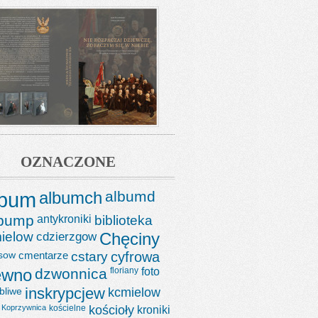
OZNACZONE
lbum
albumch
albumd
lbump
antykroniki
biblioteka
ielow
cdzierzgow
Chęciny
sow
cmentarze
cstary
cyfrowa
ewno
dzwonnica
floriany
foto
bliwe
inskrypcjew
kcmielow
Koprzywnica
kościelne
kościoły
kroniki