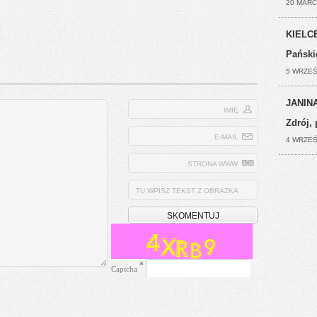
20 MARC
KIELCE
Pański
5 WRZEŚ
JANINA
IMIĘ
Zdrój, 
E-MAIL
4 WRZEŚ
STRONA WWW
TU WPISZ TEKST Z OBRAZKA
*
Captcha