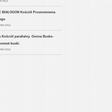
A 2012
 BIAŁOGON Kościół Przemienienia
ego
NIA 2011
 Kościół parafialny. Gmina Busko-
powiat buski.
NIA 2011