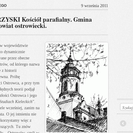
EGO
9 września 2011
KI Kościół parafialny. Gmina
owiat ostrowiecki.
o w województwie
zo dynamicznie
wane przez obecne
strów, od którego nazwa
z historii
zewna. Próbę
ci Ostrowca, a przy tym
łędnych teorii podjął
złości Ostrowca i jego
Studiach Kieleckich
”.
ele wcześniej, zanim na
a. O jej istnieniu nie
 korzystamy więc z
piszących. Tu znów
Prev
ady – Ostrowów, czyli w