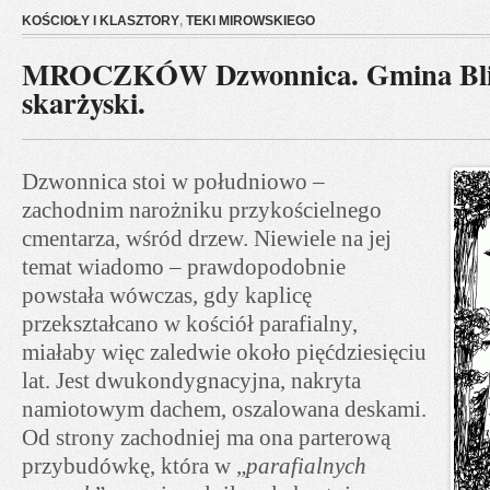
KOŚCIOŁY I KLASZTORY
,
TEKI MIROWSKIEGO
MROCZKÓW Dzwonnica. Gmina Bliż
skarżyski.
Dzwonnica stoi w południowo –
zachodnim narożniku przykościelnego
cmentarza, wśród drzew. Niewiele na jej
temat wiadomo – prawdopodobnie
powstała wówczas, gdy kaplicę
przekształcano w kościół parafialny,
miałaby więc zaledwie około pięćdziesięciu
lat. Jest dwukondygnacyjna, nakryta
namiotowym dachem, oszalowana deskami.
Od strony zachodniej ma ona parterową
przybudówkę, która w „
parafialnych