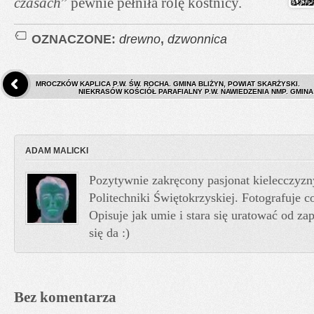
czasach
” pewnie pełniła rolę kostnicy.
OZNACZONE:
drewno
,
dzwonnica
MROCZKÓW KAPLICA P.W. ŚW. ROCHA. GMINA BLIŻYN, POWIAT SKARŻYSKI.
NIEKRASÓW KOŚCIÓŁ PARAFIALNY P.W. NAWIEDZENIA NMP. GMINA
ADAM MALICKI
Pozytywnie zakręcony pasjonat kielecczyzn
Politechniki Świętokrzyskiej. Fotografuje co
Opisuje jak umie i stara się uratować od z
się da :)
Bez komentarza