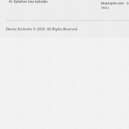
40. Epitafium Jana Jędrzejko
MojeLipsko.info
-
J
1941)
Dawne Kieleckie © 2026. All Rights Reserved.