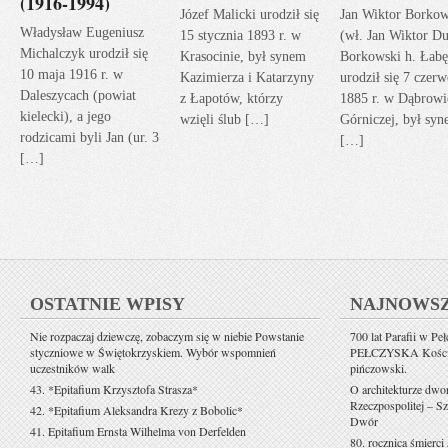
(1916-1994)
Józef Malicki urodził się
Jan Wiktor Borkow
Władysław Eugeniusz
15 stycznia 1893 r. w
(wł. Jan Wiktor Du
Michalczyk urodził się
Krasocinie, był synem
Borkowski h. Łabę
10 maja 1916 r. w
Kazimierza i Katarzyny
urodził się 7 czerw
Daleszycach (powiat
z Łapotów, którzy
1885 r. w Dąbrowi
kielecki), a jego
wzięli ślub […]
Górniczej, był sy
rodzicami byli Jan (ur. 3
[…]
[…]
OSTATNIE WPISY
NAJNOWS
Nie rozpaczaj dziewczę, zobaczym się w niebie Powstanie
700 lat Parafii w Pe
styczniowe w Świętokrzyskiem. Wybór wspomnień
PEŁCZYSKA Kościół 
uczestników walk
pińczowski.
43. *Epitafium Krzysztofa Strasza*
O architekturze dwo
Rzeczpospolitej – Sz
42. *Epitafium Aleksandra Krezy z Bobolic*
Dwór
41. Epitafium Ernsta Wilhelma von Derfelden
80. rocznica śmierci