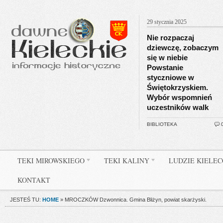
29 stycznia 2025
Nie rozpaczaj
dziewczę, zobaczym
się w niebie
Powstanie
styczniowe w
Świętokrzyskiem.
Wybór wspomnień
uczestników walk
BIBLIOTEKA
TEKI MIROWSKIEGO
TEKI KALINY
LUDZIE KIELE
KONTAKT
JESTEŚ TU:
HOME
»
MROCZKÓW Dzwonnica. Gmina Bliżyn, powiat skarżyski.