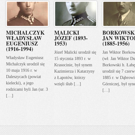
MICHALCZYK
MALICKI
BORKOWSK
WŁADYSŁAW
JÓZEF (1893-
JAN WIKTO
EUGENIUSZ
1953)
(1885-1956)
(1916-1994)
Józef Malicki urodził się
Jan Wiktor Borkow
Władysław Eugeniusz
15 stycznia 1893 r. w
(wł. Jan Wiktor Du
Michalczyk urodził się
Krasocinie, był synem
Borkowski h. Łabę
10 maja 1916 r. w
Kazimierza i Katarzyny
urodził się 7 czerw
Daleszycach (powiat
z Łapotów, którzy
1885 r. w Dąbrowi
kielecki), a jego
wzięli ślub […]
Górniczej, był sy
rodzicami byli Jan (ur. 3
[…]
[…]