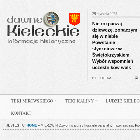
29 stycznia 2025
Nie rozpaczaj
dziewczę, zobaczym
się w niebie
Powstanie
styczniowe w
Świętokrzyskiem.
Wybór wspomnień
uczestników walk
BIBLIOTEKA
TEKI MIROWSKIEGO
TEKI KALINY
LUDZIE KIELE
KONTAKT
JESTEŚ TU:
HOME
»
MIERZWIN Dzwonnica przy kościele parafialnym p.w. św. św. Piotr