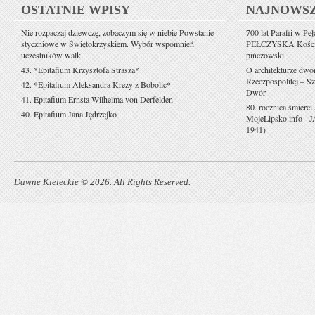
OSTATNIE WPISY
NAJNOWS
Nie rozpaczaj dziewczę, zobaczym się w niebie Powstanie
700 lat Parafii w Pe
styczniowe w Świętokrzyskiem. Wybór wspomnień
PEŁCZYSKA Kościół 
uczestników walk
pińczowski.
43. *Epitafium Krzysztofa Strasza*
O architekturze dwo
Rzeczpospolitej – Sz
42. *Epitafium Aleksandra Krezy z Bobolic*
Dwór
41. Epitafium Ernsta Wilhelma von Derfelden
80. rocznica śmierci
40. Epitafium Jana Jędrzejko
MojeLipsko.info
-
J
1941)
Dawne Kieleckie © 2026. All Rights Reserved.