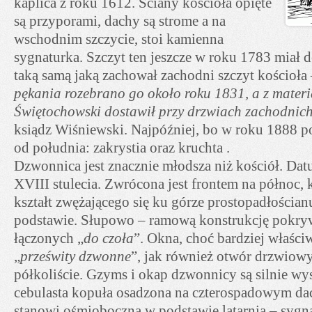
kaplica z roku 1612. Ściany kościoła opięte
są przyporami, dachy są strome a na
wschodnim szczycie, stoi kamienna
sygnaturka. Szczyt ten jeszcze w roku 1783 miał
taką samą jaką zachował zachodni szczyt kościoła 
pękania rozebrano go około roku 1831, a z materi
Świętochowski dostawił przy drzwiach zachodnich
ksiądz Wiśniewski. Najpóźniej, bo w roku 1888 
od południa: zakrystia oraz kruchta .
Dzwonnica jest znacznie młodsza niż kościół. Datu
XVIII stulecia. Zwrócona jest frontem na północ,
kształt zwężającego się ku górze prostopadłościa
podstawie. Słupowo – ramową konstrukcję pokryw
łączonych „
do czoła
”. Okna, choć bardziej właśc
„
prześwity dzwonne
”, jak również otwór drzwiowy
półkoliście. Gzyms i okap dzwonnicy są silnie w
cebulasta kopuła osadzona na czterospadowym dac
stanowi ośmioboczna w podstawie latarnia – sygn