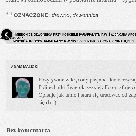
OZNACZONE:
drewno
,
dzwonnica
MIERONICE DZWONNICA PRZY KOŚCIELE PARAFIALNYM P.W. ŚW. JAKUBA APO
JĘDRZEJOWSKI.
MNICHÓW KOŚCIÓŁ PARAFIALNY P.W. ŚW. SZCZEPANA DIAKONA. GMINA JĘDRZ
ADAM MALICKI
Pozytywnie zakręcony pasjonat kielecczyzn
Politechniki Świętokrzyskiej. Fotografuje co
Opisuje jak umie i stara się uratować od z
się da :)
Bez komentarza