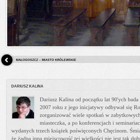
MAŁOGOSZCZ – MIASTO KRÓLEWSKIE
DARIUSZ KALINA
Dariusz Kalina od początku lat 90'ych bada
2007 roku z jego inicjatywy odbywał się Ro
zorganizować wiele spotkań w zabytkowych
miasteczka, a po konferencjach i seminariac
wydanych trzech książek poświęconych Chęcinom. Śmi
że żadna inna miejscowość tej wielkości nie jest tak do