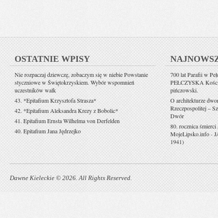
OSTATNIE WPISY
NAJNOWS
Nie rozpaczaj dziewczę, zobaczym się w niebie Powstanie
700 lat Parafii w Pe
styczniowe w Świętokrzyskiem. Wybór wspomnień
PEŁCZYSKA Kościół 
uczestników walk
pińczowski.
43. *Epitafium Krzysztofa Strasza*
O architekturze dwo
Rzeczpospolitej – Sz
42. *Epitafium Aleksandra Krezy z Bobolic*
Dwór
41. Epitafium Ernsta Wilhelma von Derfelden
80. rocznica śmierci
40. Epitafium Jana Jędrzejko
MojeLipsko.info
-
J
1941)
Dawne Kieleckie © 2026. All Rights Reserved.