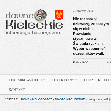
29 stycznia 2025
Nie rozpaczaj
dziewczę, zobaczym
się w niebie
Powstanie
styczniowe w
Świętokrzyskiem.
Wybór wspomnień
uczestników walk
BIBLIOTEKA
TEKI MIROWSKIEGO
TEKI KALINY
LUDZIE KIELE
KONTAKT
JESTEŚ TU:
HOME
»
MAŁOGOSZCZ – MIASTO KRÓLEWSKIE
»
małogoszcz_a07.j