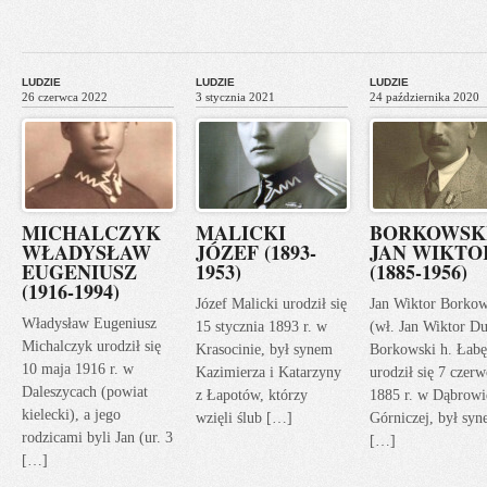
LUDZIE
LUDZIE
LUDZIE
26 czerwca 2022
3 stycznia 2021
24 października 2020
MICHALCZYK
MALICKI
BORKOWSK
WŁADYSŁAW
JÓZEF (1893-
JAN WIKTO
EUGENIUSZ
1953)
(1885-1956)
(1916-1994)
Józef Malicki urodził się
Jan Wiktor Borkow
Władysław Eugeniusz
15 stycznia 1893 r. w
(wł. Jan Wiktor Du
Michalczyk urodził się
Krasocinie, był synem
Borkowski h. Łabę
10 maja 1916 r. w
Kazimierza i Katarzyny
urodził się 7 czerw
Daleszycach (powiat
z Łapotów, którzy
1885 r. w Dąbrowi
kielecki), a jego
wzięli ślub […]
Górniczej, był sy
rodzicami byli Jan (ur. 3
[…]
[…]