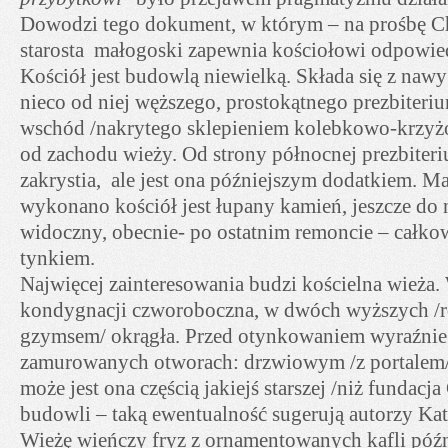
Dowodzi tego dokument, w którym – na prośbę C
starosta małogoski zapewnia kościołowi odpowie
Kościół jest budowlą niewielką. Składa się z nawy
nieco od niej węższego, prostokątnego prezbiteri
wschód /nakrytego sklepieniem kolebkowo-krzyż
od zachodu wieży. Od strony północnej prezbiter
zakrystia, ale jest ona późniejszym dodatkiem. Ma
wykonano kościół jest łupany kamień, jeszcze do
widoczny, obecnie- po ostatnim remoncie – całkow
tynkiem.
Najwięcej zainteresowania budzi kościelna wieża.
kondygnacji czworoboczna, w dwóch wyższych /r
gzymsem/ okrągła. Przed otynkowaniem wyraźnie 
zamurowanych otworach: drzwiowym /z portalem/
może jest ona częścią jakiejś starszej /niż fundacj
budowli – taką ewentualność sugerują autorzy Ka
Wieżę wieńczy fryz z ornamentowanych kafli pó