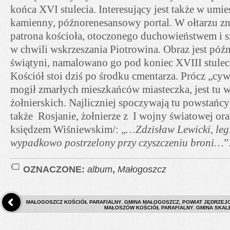
końca XVI stulecia. Interesujący jest także w umi
kamienny, późnorenesansowy portal. W ołtarzu zna
patrona kościoła, otoczonego duchowieństwem i s
w chwili wskrzeszania Piotrowina. Obraz jest pó
świątyni, namalowano go pod koniec XVIII stulec
Kościół stoi dziś po środku cmentarza. Prócz „cy
mogił zmarłych mieszkańców miasteczka, jest tu 
żołnierskich. Najliczniej spoczywają tu powstańcy
także Rosjanie, żołnierze z I wojny światowej or
księdzem Wiśniewskim/: „
…Zdzisław Lewicki, leg
wypadkowo postrzelony przy czyszczeniu broni…
”
OZNACZONE:
album
,
Małogoszcz
MAŁOGOSZCZ KOŚCIÓŁ PARAFIALNY. GMINA MAŁOGOSZCZ, POWIAT JĘDRZEJ
MAŁOSZÓW KOŚCIÓŁ PARAFIALNY. GMINA SKALB