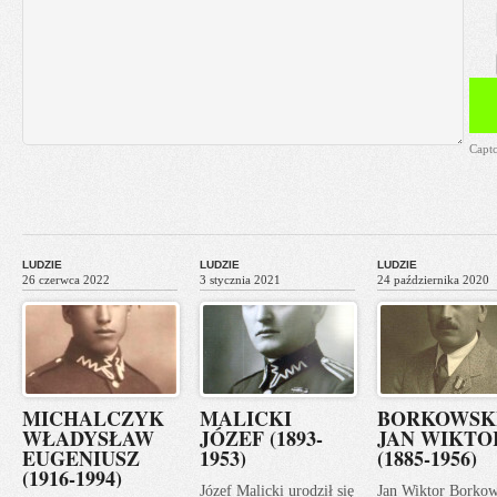
Capt
LUDZIE
LUDZIE
LUDZIE
26 czerwca 2022
3 stycznia 2021
24 października 2020
MICHALCZYK
MALICKI
BORKOWSK
WŁADYSŁAW
JÓZEF (1893-
JAN WIKTO
EUGENIUSZ
1953)
(1885-1956)
(1916-1994)
Józef Malicki urodził się
Jan Wiktor Borkow