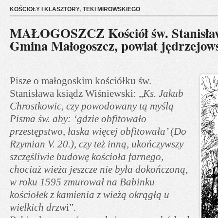
KOŚCIOŁY I KLASZTORY
,
TEKI MIROWSKIEGO
MAŁOGOSZCZ Kościół św. Stanisław
Gmina Małogoszcz, powiat jędrzejows
Pisze o małogoskim kościółku św.
Stanisława ksiądz Wiśniewski: „
Ks. Jakub
Chrostkowic, czy powodowany tą myślą
Pisma św. aby: ‘gdzie obfitowało
przestępstwo, łaska więcej obfitowała’ (Do
Rzymian V. 20.), czy też inną, ukończywszy
szczęśliwie budowę kościoła farnego,
chociaż wieża jeszcze nie była dokończoną,
w roku 1595 zmurował na Babinku
kościołek z kamienia z wieżą okrągłą u
wielkich drzw
i”.