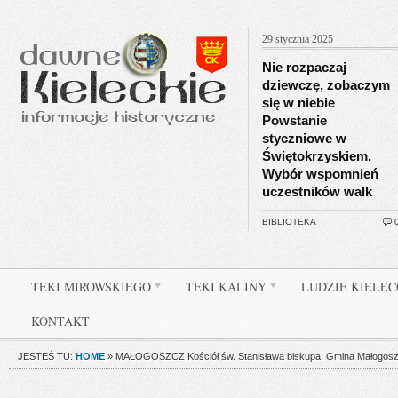
29 stycznia 2025
Nie rozpaczaj
dziewczę, zobaczym
się w niebie
Powstanie
styczniowe w
Świętokrzyskiem.
Wybór wspomnień
uczestników walk
BIBLIOTEKA
TEKI MIROWSKIEGO
TEKI KALINY
LUDZIE KIELE
KONTAKT
JESTEŚ TU:
HOME
»
MAŁOGOSZCZ Kościół św. Stanisława biskupa. Gmina Małogoszcz