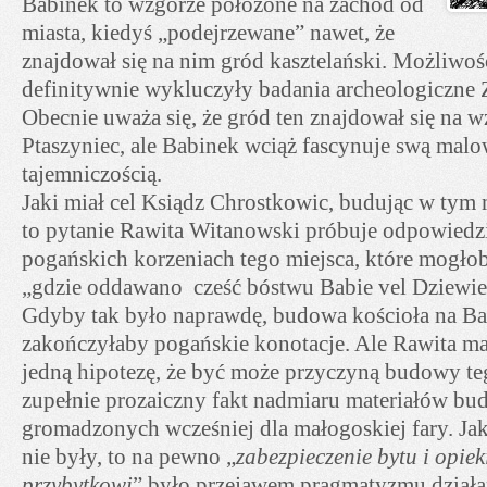
Babinek to wzgórze położone na zachód od
miasta, kiedyś „podejrzewane” nawet, że
znajdował się na nim gród kasztelański. Możliwość
definitywnie wykluczyły badania archeologiczne 
Obecnie uważa się, że gród ten znajdował się na 
Ptaszyniec, ale Babinek wciąż fascynuje swą malo
tajemniczością.
Jaki miał cel Ksiądz Chrostkowic, budując w tym 
to pytanie Rawita Witanowski próbuje odpowiedzi
pogańskich korzeniach tego miejsca, które mogło
„gdzie oddawano cześć bóstwu Babie vel Dziewie,
Gdyby tak było naprawdę, budowa kościoła na Ba
zakończyłaby pogańskie konotacje. Ale Rawita ma 
jedną hipotezę, że być może przyczyną budowy te
zupełnie prozaiczny fakt nadmiaru materiałów bu
gromadzonych wcześniej dla małogoskiej fary. Jak
nie były, to na pewno „
zabezpieczenie bytu i opi
przybytkowi
” było przejawem pragmatyzmu działa