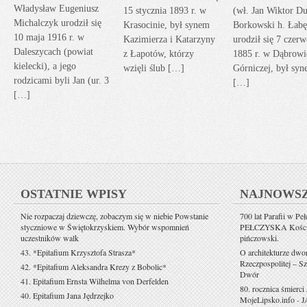
Władysław Eugeniusz
15 stycznia 1893 r. w
(wł. Jan Wiktor Du
Michalczyk urodził się
Krasocinie, był synem
Borkowski h. Łabę
10 maja 1916 r. w
Kazimierza i Katarzyny
urodził się 7 czerw
Daleszycach (powiat
z Łapotów, którzy
1885 r. w Dąbrowi
kielecki), a jego
wzięli ślub […]
Górniczej, był sy
rodzicami byli Jan (ur. 3
[…]
[…]
OSTATNIE WPISY
NAJNOWS
Nie rozpaczaj dziewczę, zobaczym się w niebie Powstanie
700 lat Parafii w Pe
styczniowe w Świętokrzyskiem. Wybór wspomnień
PEŁCZYSKA Kościół 
uczestników walk
pińczowski.
43. *Epitafium Krzysztofa Strasza*
O architekturze dwo
Rzeczpospolitej – Sz
42. *Epitafium Aleksandra Krezy z Bobolic*
Dwór
41. Epitafium Ernsta Wilhelma von Derfelden
80. rocznica śmierci
40. Epitafium Jana Jędrzejko
MojeLipsko.info
-
J