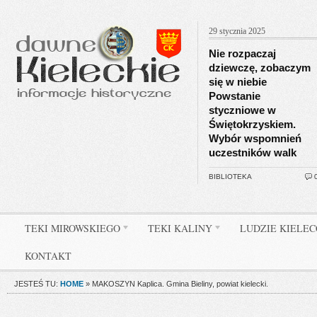
29 stycznia 2025
Nie rozpaczaj
dziewczę, zobaczym
się w niebie
Powstanie
styczniowe w
Świętokrzyskiem.
Wybór wspomnień
uczestników walk
BIBLIOTEKA
TEKI MIROWSKIEGO
TEKI KALINY
LUDZIE KIELE
KONTAKT
JESTEŚ TU:
HOME
»
MAKOSZYN Kaplica. Gmina Bieliny, powiat kielecki.