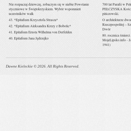
Nie rozpaczaj dziewczę, zobaczym się w niebie Powstanie
700 lat Parafii w Pe
styczniowe w Świętokrzyskiem. Wybór wspomnień
PEŁCZYSKA Kościół 
uczestników walk
pińczowski.
43. *Epitafium Krzysztofa Strasza*
O architekturze dwo
Rzeczpospolitej – Sz
42. *Epitafium Aleksandra Krezy z Bobolic*
Dwór
41. Epitafium Ernsta Wilhelma von Derfelden
80. rocznica śmierci
40. Epitafium Jana Jędrzejko
MojeLipsko.info
-
J
1941)
Dawne Kieleckie © 2026. All Rights Reserved.