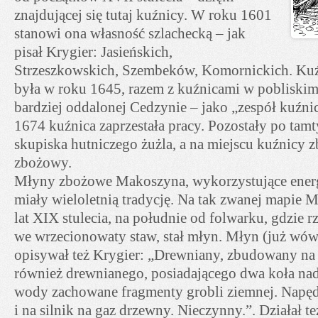
znajdującej się tutaj kuźnicy. W roku 1601
stanowi ona własność szlachecką – jak
pisał Krygier: Jasieńskich,
Strzeszkowskich, Szembeków, Komornickich. Kuź
była w roku 1645, razem z kuźnicami w pobliski
bardziej oddalonej Cedzynie – jako „zespół kuźn
1674 kuźnica zaprzestała pracy. Pozostały po tam
skupiska hutniczego żużla, a na miejscu kuźnicy
zbożowy.
Młyny zbożowe Makoszyna, wykorzystujące ener
miały wieloletnią tradycję. Na tak zwanej mapie 
lat XIX stulecia, na południe od folwarku, gdzie rz
we wrzecionowaty staw, stał młyn. Młyn (już wów
opisywał też Krygier: „Drewniany, zbudowany na 
również drewnianego, posiadającego dwa koła nads
wody zachowane fragmenty grobli ziemnej. Napęd 
i na silnik na gaz drzewny. Nieczynny.”. Działał te