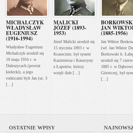
MICHALCZYK
MALICKI
BORKOWSK
WŁADYSŁAW
JÓZEF (1893-
JAN WIKTO
EUGENIUSZ
1953)
(1885-1956)
(1916-1994)
Józef Malicki urodził się
Jan Wiktor Borkow
Władysław Eugeniusz
15 stycznia 1893 r. w
(wł. Jan Wiktor Du
Michalczyk urodził się
Krasocinie, był synem
Borkowski h. Łabę
10 maja 1916 r. w
Kazimierza i Katarzyny
urodził się 7 czerw
Daleszycach (powiat
z Łapotów, którzy
1885 r. w Dąbrowi
kielecki), a jego
wzięli ślub […]
Górniczej, był sy
rodzicami byli Jan (ur. 3
[…]
[…]
OSTATNIE WPISY
NAJNOWS