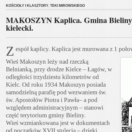
KOŚCIOŁY I KLASZTORY
,
TEKI MIROWSKIEGO
MAKOSZYN Kaplica. Gmina Bieliny,
kielecki.
Z
espół kaplicy. Kaplica jest murowana z 1 poł
Wieś Makoszyn leży nad rzeczką
Belnianką, przy drodze Kielce – Łagów, w
odległości trzydziestu kilometrów od
Kielc. Od roku 1934 Makoszyn posiada
samodzielną parafię pod wezwaniem św.
św. Apostołów Piotra i Pawła– a pod
względem administracyjnym – stanowi
część terytorium gminy Bieliny.
Wieś wzmiankowana jest w dokumentach
od początków XVII stulecia – dzięki