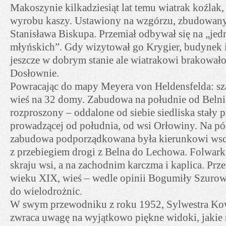
Makoszynie kilkadziesiąt lat temu wiatrak koźlak
wyrobu kaszy. Ustawiony na wzgórzu, zbudowany
Stanisława Biskupa. Przemiał odbywał się na „jed
młyńskich”. Gdy wizytował go Krygier, budynek
jeszcze w dobrym stanie ale wiatrakowi brakowało
Dosłownie.
Powracając do mapy Meyera von Heldensfelda: 
wieś na 32 domy. Zabudowa na południe od Belnia
rozproszony – oddalone od siebie siedliska stały p
prowadzącej od południa, od wsi Orłowiny. Na pó
zabudowa podporządkowana była kierunkowi wsc
z przebiegiem drogi z Belna do Lechowa. Folwark
skraju wsi, a na zachodnim karczma i kaplica. Pr
wieku XIX, wieś – wedle opinii Bogumiły Szurowe
do wielodrożnic.
W swym przewodniku z roku 1952, Sylwestra Ko
zwraca uwagę na wyjątkowo piękne widoki, jakie