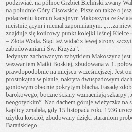
podziwiać: na północ Grzbiet Bieliński zwany W
na południe Góry Cisowskie. Pisze on także o jes
połączeniu komunikacyjnym Makoszyna ze świate
nieistniejącym i niemal zapomnianym: „…za niew
znajduje się końcowy punkt kolejki leśnej Kielce
– Złota Woda. Stąd też widać z lewej strony szczy
zabudowaniami Św. Krzyża”.
Jedynym zachowanym zabytkiem Makoszyna jest 
wezwaniem Matki Boskiej, zbudowana w 1. połowi
prawdopodobnie na miejscu wcześniejszej. Jest o
prostokątna w planie, nakryta dwuspadowym dac
gontowym obecnie pokrytym blachą. Fasadę zdob
barokowego, boczne ściany wzmacniają szkarpy „o
neogotyckim”. Nad dachem góruje wieżyczka na s
kaplicy zmalała, gdy 15 listopada roku 1936 uroc
użytku kościół, zbudowany dzięki staraniom probo
Barańskiego.