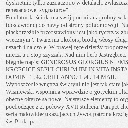
dyskretnie tylko zaznaczono w detalach, zwłaszcza
renesansowej sygnaturce”.
Fundator kościoła ma swój pomnik nagrobny w ka
(dostawionej do nawy od strony południowej). Na
płaskorzeźbie przedstawiony jest jako rycerz w zb
wiecznym”. Twarz ma okoloną brodą, włosy długie
uszach i na czole. W prawej ręce dzierży proporz
miecz, a u stóp szyszak. Nad nim herb Jastrzębiec
biegnie napis: GENEROSUS GEORGIUS NIEM
KRCECICE SEPULCHRUM IBI IN VITA INST
DOMINI 1542 OBIIT ANNO 1549 14 MAII.
Wyposażenie wnętrza świątyni nie jest tak stare ja
Wiśniewski wspomina wprawdzie o gotyckim ołta
obecne ołtarze są nowe. Najstarsze elementy to o
pochodzące z 2. połowy XVII stulecia. Parapet ch
serią malowideł ukazujących żywot patrona krzcię
św. Prokopa.