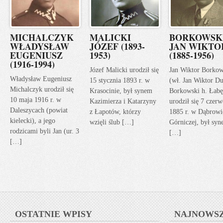
MICHALCZYK
MALICKI
BORKOWSK
WŁADYSŁAW
JÓZEF (1893-
JAN WIKTO
EUGENIUSZ
1953)
(1885-1956)
(1916-1994)
Józef Malicki urodził się
Jan Wiktor Borkow
Władysław Eugeniusz
15 stycznia 1893 r. w
(wł. Jan Wiktor Du
Michalczyk urodził się
Krasocinie, był synem
Borkowski h. Łabę
10 maja 1916 r. w
Kazimierza i Katarzyny
urodził się 7 czerw
Daleszycach (powiat
z Łapotów, którzy
1885 r. w Dąbrowi
kielecki), a jego
wzięli ślub […]
Górniczej, był sy
rodzicami byli Jan (ur. 3
[…]
[…]
OSTATNIE WPISY
NAJNOWS