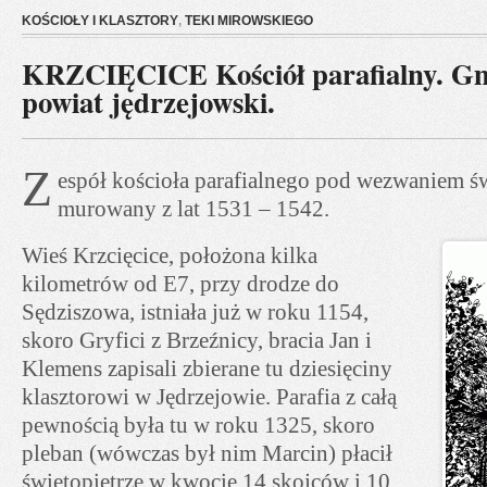
KOŚCIOŁY I KLASZTORY
,
TEKI MIROWSKIEGO
KRZCIĘCICE Kościół parafialny. Gm
powiat jędrzejowski.
Z
espół kościoła parafialnego pod wezwaniem św
murowany z lat 1531 – 1542.
Wieś Krzcięcice, położona kilka
kilometrów od E7, przy drodze do
Sędziszowa, istniała już w roku 1154,
skoro Gryfici z Brzeźnicy, bracia Jan i
Klemens zapisali zbierane tu dziesięciny
klasztorowi w Jędrzejowie. Parafia z całą
pewnością była tu w roku 1325, skoro
pleban (wówczas był nim Marcin) płacił
świętopietrze w kwocie 14 skojców i 10