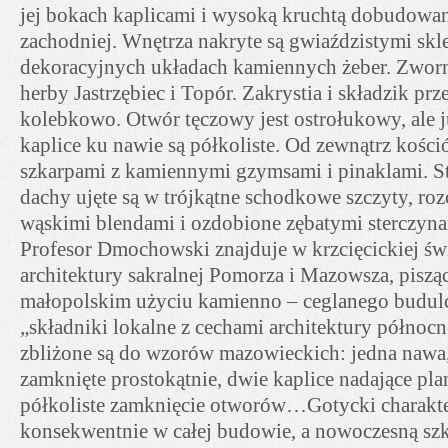
jej bokach kaplicami i wysoką kruchtą dobudowan
zachodniej. Wnętrza nakryte są gwiaździstymi skl
dekoracyjnych układach kamiennych żeber. Zworn
herby Jastrzębiec i Topór. Zakrystia i składzik prz
kolebkowo. Otwór tęczowy jest ostrołukowy, ale j
kaplice ku nawie są półkoliste. Od zewnątrz kośció
szkarpami z kamiennymi gzymsami i pinaklami.
dachy ujęte są w trójkątne schodkowe szczyty, r
wąskimi blendami i ozdobione zębatymi sterczyna
Profesor Dmochowski znajduje w krzcięcickiej św
architektury sakralnej Pomorza i Mazowsza, piszą
małopolskim użyciu kamienno – ceglanego budulca
„składniki lokalne z cechami architektury północne
zbliżone są do wzorów mazowieckich: jedna nawa,
zamknięte prostokątnie, dwie kaplice nadające pla
półkoliste zamknięcie otworów…Gotycki charakt
konsekwentnie w całej budowie, a nowoczesną sz