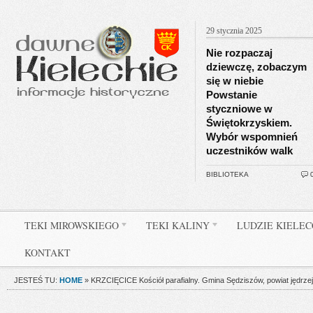
29 stycznia 2025
Nie rozpaczaj
dziewczę, zobaczym
się w niebie
Powstanie
styczniowe w
Świętokrzyskiem.
Wybór wspomnień
uczestników walk
BIBLIOTEKA
TEKI MIROWSKIEGO
TEKI KALINY
LUDZIE KIELE
KONTAKT
JESTEŚ TU:
HOME
»
KRZCIĘCICE Kościół parafialny. Gmina Sędziszów, powiat jędrze