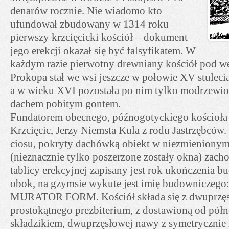
denarów rocznie. Nie wiadomo kto
ufundował zbudowany w 1314 roku
pierwszy krzcięcicki kościół – dokument
jego erekcji okazał się być falsyfikatem. W
każdym razie pierwotny drewniany kościół pod 
Prokopa stał we wsi jeszcze w połowie XV stulecia
a w wieku XVI pozostała po nim tylko modrzewi
dachem pobitym gontem.
Fundatorem obecnego, późnogotyckiego kościoła 
Krzcięcic, Jerzy Niemsta Kula z rodu Jastrzębców
ciosu, pokryty dachówką obiekt w niezmienionym k
(nieznacznie tylko poszerzone zostały okna) zacho
tablicy erekcyjnej zapisany jest rok ukończenia b
obok, na gzymsie wykute jest imię budownicze
MURATOR FORM. Kościół składa się z dwuprzę
prostokątnego prezbiterium, z dostawioną od półno
składzikiem, dwuprzęsłowej nawy z symetrycznie