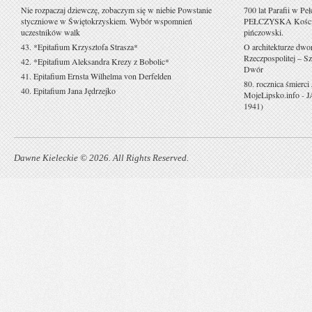
Nie rozpaczaj dziewczę, zobaczym się w niebie Powstanie
700 lat Parafii w Pe
styczniowe w Świętokrzyskiem. Wybór wspomnień
PEŁCZYSKA Kościół 
uczestników walk
pińczowski.
43. *Epitafium Krzysztofa Strasza*
O architekturze dwo
Rzeczpospolitej – Sz
42. *Epitafium Aleksandra Krezy z Bobolic*
Dwór
41. Epitafium Ernsta Wilhelma von Derfelden
80. rocznica śmierci
40. Epitafium Jana Jędrzejko
MojeLipsko.info
-
J
1941)
Dawne Kieleckie © 2026. All Rights Reserved.