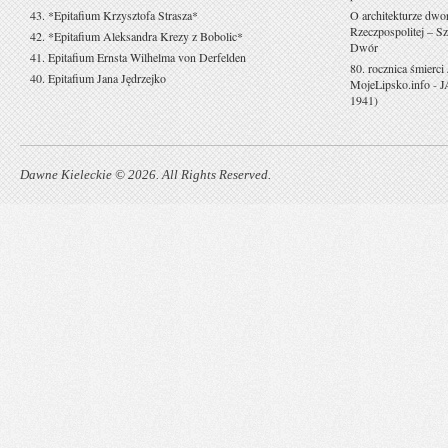
43. *Epitafium Krzysztofa Strasza*
O architekturze dwo
Rzeczpospolitej – Sz
42. *Epitafium Aleksandra Krezy z Bobolic*
Dwór
41. Epitafium Ernsta Wilhelma von Derfelden
80. rocznica śmierci
40. Epitafium Jana Jędrzejko
MojeLipsko.info
-
J
1941)
Dawne Kieleckie © 2026. All Rights Reserved.