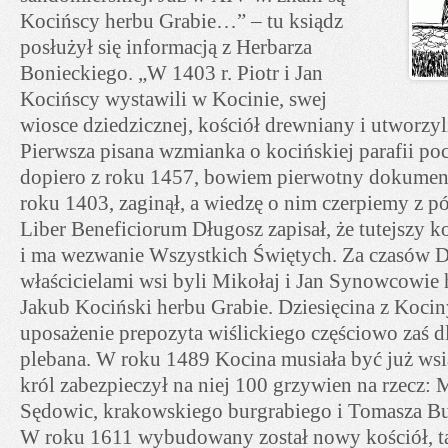
Kocińscy herbu Grabie…” – tu ksiądz
posłużył się informacją z Herbarza
Bonieckiego. „W 1403 r. Piotr i Jan
Kocińscy wystawili w Kocinie, swej
wiosce dziedzicznej, kościół drewniany i utworzyli
Pierwsza pisana wzmianka o kocińskiej parafii po
dopiero z roku 1457, bowiem pierwotny dokument
roku 1403, zaginął, a wiedzę o nim czerpiemy z p
Liber Beneficiorum Długosz zapisał, że tutejszy k
i ma wezwanie Wszystkich Świętych. Za czasów 
właścicielami wsi byli Mikołaj i Jan Synowcowie 
Jakub Kociński herbu Grabie. Dziesięcina z Kociny
uposażenie prepozyta wiślickiego częściowo zaś 
plebana. W roku 1489 Kocina musiała być już ws
król zabezpieczył na niej 100 grzywien na rzecz:
Sędowic, krakowskiego burgrabiego i Tomasza B
W roku 1611 wybudowany został nowy kościół, t