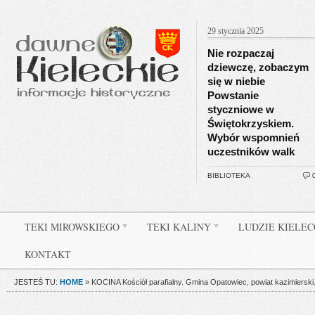
29 stycznia 2025
Nie rozpaczaj
dziewczę, zobaczym
się w niebie
Powstanie
styczniowe w
Świętokrzyskiem.
Wybór wspomnień
uczestników walk
BIBLIOTEKA
TEKI MIROWSKIEGO
TEKI KALINY
LUDZIE KIELE
KONTAKT
JESTEŚ TU:
HOME
»
KOCINA Kościół parafialny. Gmina Opatowiec, powiat kazimierski