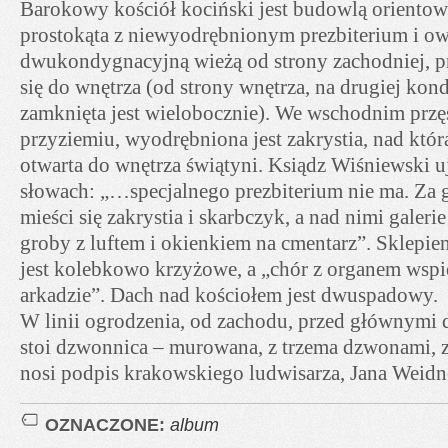
Barokowy kościół kociński jest budowlą orientow
prostokąta z niewyodrębnionym prezbiterium i ow
dwukondygnacyjną wieżą od strony zachodniej, p
się do wnętrza (od strony wnętrza, na drugiej kon
zamknięta jest wielobocznie). We wschodnim przęś
przyziemiu, wyodrębniona jest zakrystia, nad którą
otwarta do wnętrza świątyni. Ksiądz Wiśniewski uj
słowach: „…specjalnego prezbiterium nie ma. Za
mieści się zakrystia i skarbczyk, a nad nimi galer
groby z luftem i okienkiem na cmentarz”. Sklepieni
jest kolebkowo krzyżowe, a „chór z organem wspie
arkadzie”. Dach nad kościołem jest dwuspadowy.
W linii ogrodzenia, od zachodu, przed głównymi 
stoi dzwonnica – murowana, z trzema dzwonami, z
nosi podpis krakowskiego ludwisarza, Jana Weidne
OZNACZONE:
album