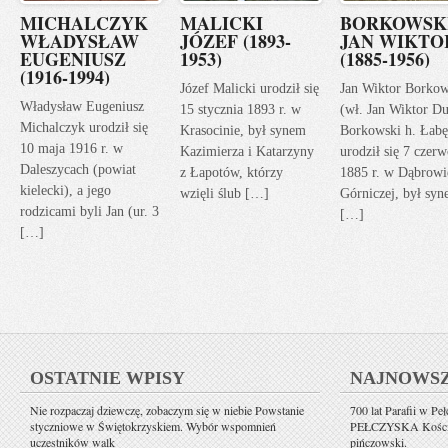
MICHALCZYK
MALICKI
BORKOWSK
WŁADYSŁAW
JÓZEF (1893-
JAN WIKTO
EUGENIUSZ
1953)
(1885-1956)
(1916-1994)
Józef Malicki urodził się
Jan Wiktor Borkow
Władysław Eugeniusz
15 stycznia 1893 r. w
(wł. Jan Wiktor Du
Michalczyk urodził się
Krasocinie, był synem
Borkowski h. Łabę
10 maja 1916 r. w
Kazimierza i Katarzyny
urodził się 7 czerw
Daleszycach (powiat
z Łapotów, którzy
1885 r. w Dąbrowi
kielecki), a jego
wzięli ślub […]
Górniczej, był sy
rodzicami byli Jan (ur. 3
[…]
[…]
OSTATNIE WPISY
NAJNOWS
Nie rozpaczaj dziewczę, zobaczym się w niebie Powstanie
700 lat Parafii w Pe
styczniowe w Świętokrzyskiem. Wybór wspomnień
PEŁCZYSKA Kościół 
uczestników walk
pińczowski.