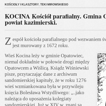
KOŚCIOŁY I KLASZTORY
,
TEKI MIROWSKIEGO
KOCINA Kościół parafialny. Gmina 
powiat kazimierski.
Z
espół kościoła parafialnego pod wezwaniem św
jest murowany z 1672 roku.
Wieś Kocina leży w gminie Opatowiec,
niemal dokładnie w połowie drogi między
Opatowcem a Wiślicą. Ksiądz Wiśniewski
pisze, przytaczając dane z archiwum
sandomierskiej kapituły, że w roku 1276
wieś wzmiankowana była w przywileju
księcia Bolesława Wstydliwego: „..jako
należąca do uposażenia kolegiaty
sandomierskiej. Już w XIV w. znani są