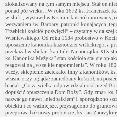
zlokalizowany na tym samym miejscu. Stał on nie
ponad pół wieku. „W roku 1672 ks. Franciszek Ka
wiślicki, wystawił w Kocinie kościół murowany, 
wezwaniem św. Barbary, patronki konających, teg
Trzebicki kościół poświęcił” – czytamy w dalszej c
Wiśniewskiego. Od roku 1684 probostwo w Kocin
uposażenie kanonika-kaznodziei wiślickiego, a pr
przekazał wiślickiej kapitule. Na początku XIX st
ks. Kanonika Mężyka” stan kościoła stał się opła
reagował na „wszelkie napomnienia”. W roku 1809
wieży, sklepienie zaciekało. Inny z kanoników, ks
własne oczy oglądał zaniedbany kościół, na posie
biadał: „Co za wielka odpowiedzialność przed Bo
dopuścić opuszczenia Dom Boży”. Gdy zmarł ks. 
nazwał go nawet „niedbałkiem”). sporządzono szc
obiektu i co ważniejsze, przystąpiono do gruntow
przeprowadził nowy proboszcz, ks. Jan Zaorzykra