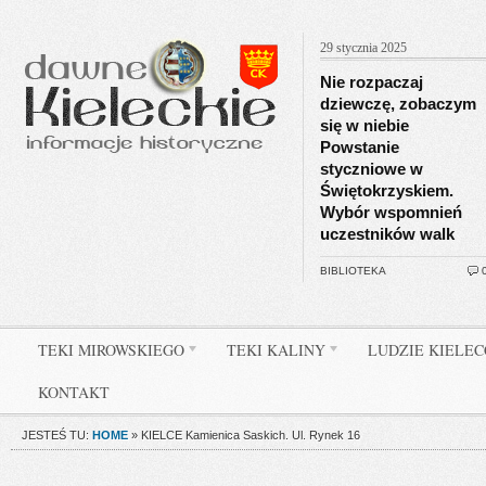
29 stycznia 2025
Nie rozpaczaj
dziewczę, zobaczym
się w niebie
Powstanie
styczniowe w
Świętokrzyskiem.
Wybór wspomnień
uczestników walk
BIBLIOTEKA
TEKI MIROWSKIEGO
TEKI KALINY
LUDZIE KIELE
KONTAKT
JESTEŚ TU:
HOME
»
KIELCE Kamienica Saskich. Ul. Rynek 16