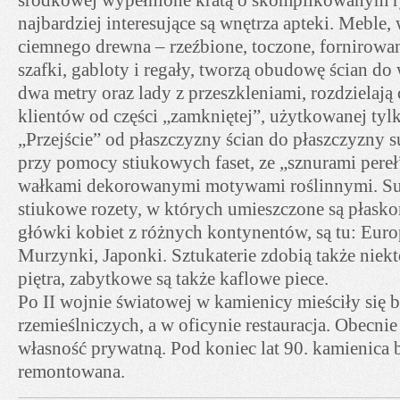
najbardziej interesujące są wnętrza apteki. Meble,
ciemnego drewna – rzeźbione, toczone, fornirowa
szafki, gabloty i regały, tworzą obudowę ścian d
dwa metry oraz lady z przeszkleniami, rozdzielają 
klientów od części „zamkniętej”, użytkowanej tyl
„Przejście” od płaszczyzny ścian do płaszczyzny s
przy pomocy stiukowych faset, ze „sznurami pereł
wałkami dekorowanymi motywami roślinnymi. Suf
stiukowe rozety, w których umieszczone są płask
główki kobiet z różnych kontynentów, są tu: Europ
Murzynki, Japonki. Sztukaterie zdobią także niek
piętra, zabytkowe są także kaflowe piece.
Po II wojnie światowej w kamienicy mieściły się 
rzemieślniczych, a w oficynie restauracja. Obecni
własność prywatną. Pod koniec lat 90. kamienica 
remontowana.