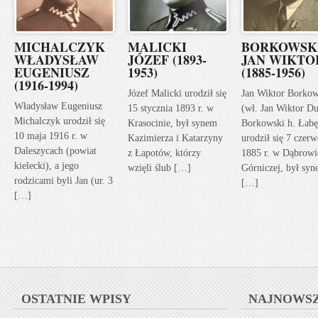
MICHALCZYK
MALICKI
BORKOWSK
WŁADYSŁAW
JÓZEF (1893-
JAN WIKTO
EUGENIUSZ
1953)
(1885-1956)
(1916-1994)
Józef Malicki urodził się
Jan Wiktor Borkow
Władysław Eugeniusz
15 stycznia 1893 r. w
(wł. Jan Wiktor Du
Michalczyk urodził się
Krasocinie, był synem
Borkowski h. Łabę
10 maja 1916 r. w
Kazimierza i Katarzyny
urodził się 7 czerw
Daleszycach (powiat
z Łapotów, którzy
1885 r. w Dąbrowi
kielecki), a jego
wzięli ślub […]
Górniczej, był sy
rodzicami byli Jan (ur. 3
[…]
[…]
OSTATNIE WPISY
NAJNOWS