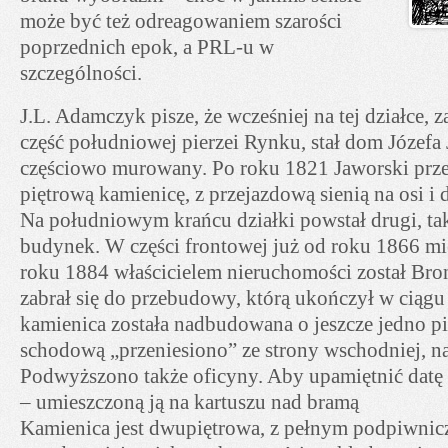
może być też odreagowaniem szarości
poprzednich epok, a PRL-u w
szczególności.
J.L. Adamczyk pisze, że wcześniej na tej działce,
część południowej pierzei Rynku, stał dom Józefa
częściowo murowany. Po roku 1821 Jaworski pr
piętrową kamienicę, z przejazdową sienią na osi i
Na południowym krańcu działki powstał drugi, ta
budynek. W części frontowej już od roku 1866 mie
roku 1884 właścicielem nieruchomości został Bron
zabrał się do przebudowy, którą ukończył w ciągu
kamienica została nadbudowana o jeszcze jedno pi
schodową „przeniesiono” ze strony wschodniej, n
Podwyższono także oficyny. Aby upamiętnić datę
– umieszczoną ją na kartuszu nad bramą
Kamienica jest dwupiętrowa, z pełnym podpiwnic