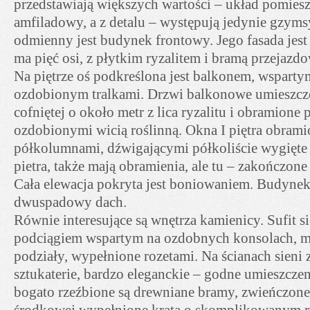
przedstawiają większych wartości – układ pomiesz
amfiladowy, a z detalu – występują jedynie gzyms
odmienny jest budynek frontowy. Jego fasada jest 
ma pięć osi, z płytkim ryzalitem i bramą przejazd
Na piętrze oś podkreślona jest balkonem, wsparty
ozdobionym tralkami. Drzwi balkonowe umieszczo
cofniętej o około metr z lica ryzalitu i obramione p
ozdobionymi wicią roślinną. Okna I piętra obrami
półkolumnami, dźwigającymi półkoliście wygięte
pietra, także mają obramienia, ale tu – zakończon
Cała elewacja pokryta jest boniowaniem. Budyne
dwuspadowy dach.
Równie interesujące są wnętrza kamienicy. Sufit si
podciągiem wspartym na ozdobnych konsolach, 
podziały, wypełnione rozetami. Na ścianach sieni z
sztukaterie, bardzo eleganckie – godne umieszcze
bogato rzeźbione są drewniane bramy, zwieńczone
środkowej wypełnione kratą o skomplikowanym r