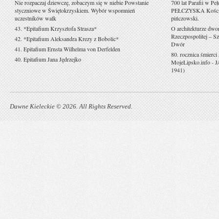
Nie rozpaczaj dziewczę, zobaczym się w niebie Powstanie
700 lat Parafii w Pe
styczniowe w Świętokrzyskiem. Wybór wspomnień
PEŁCZYSKA Kościół 
uczestników walk
pińczowski.
43. *Epitafium Krzysztofa Strasza*
O architekturze dwo
Rzeczpospolitej – Sz
42. *Epitafium Aleksandra Krezy z Bobolic*
Dwór
41. Epitafium Ernsta Wilhelma von Derfelden
80. rocznica śmierci
40. Epitafium Jana Jędrzejko
MojeLipsko.info
-
J
1941)
Dawne Kieleckie © 2026. All Rights Reserved.