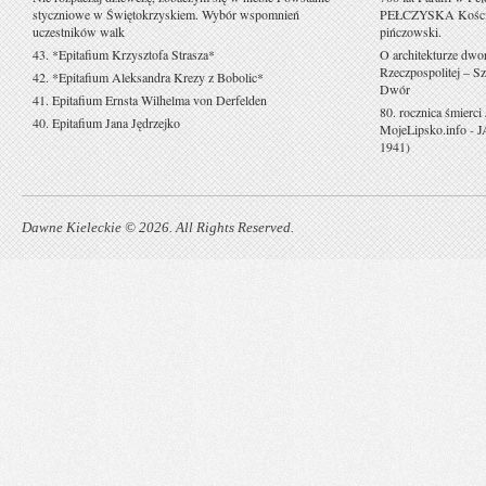
styczniowe w Świętokrzyskiem. Wybór wspomnień
PEŁCZYSKA Kościół 
uczestników walk
pińczowski.
43. *Epitafium Krzysztofa Strasza*
O architekturze dwo
Rzeczpospolitej – Sz
42. *Epitafium Aleksandra Krezy z Bobolic*
Dwór
41. Epitafium Ernsta Wilhelma von Derfelden
80. rocznica śmierci
40. Epitafium Jana Jędrzejko
MojeLipsko.info
-
J
1941)
Dawne Kieleckie © 2026. All Rights Reserved.