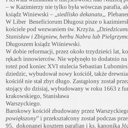
– w Kazimierzy nie tylko była wówczas parafia, ale
ksiądz Winiewski – „
siedlisko dekanatu
„. Plebane
W Liber Beneficiorum Długosz pisze o kazimier
kościele pod wezwaniem św. Krzyża. „
Dziedzicami
Stanisław i Zbigniew, herbu Nabra lub Pielgrzym
Długoszem ksiądz Wiśniewski.
W dobie reformacji, przez około trzydzieści lat, k
rękach innowierców. Nie wpłynęło to dodatnio na 
toteż pod koniec XVI stulecia Sebastian Lubomir
dziedzic, wybudował nowy kościół, także drewni
kościół nie stał zbyt długo. Zastąpiony został pr
stojący do dzisiaj, wybudowany w roku 1663 z fun
krakowskiego, Stanisława
Warszyckiego.
Barokowy kościół zbudowany przez Warszyckieg
powiększony
” i przekształcony został podczas pr
95, dokonanej kosztem parafian i ks. kanonika Jó