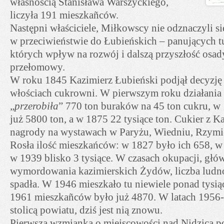
własnością Stanisława Warszyckiego,
liczyła 191 mieszkañców.
Następni właściciele, Miłkowscy nie odznaczyli si
w przeciwieństwie do Łubieńskich – panujących t
których wpływ na rozwój i dalszą przyszłość osady
przełomowy.
W roku 1845 Kazimierz Łubieński podjął decyzję
włościach cukrowni. W pierwszym roku działania
„
przerobiła
” 770 ton buraków na 45 ton cukru, 
już 5800 ton, a w 1875 22 tysiące ton. Cukier z 
nagrody na wystawach w Paryżu, Wiedniu, Rzymie
Rosła ilość mieszkańców: w 1827 było ich 658, w
w 1939 blisko 3 tysiące. W czasach okupacji, głó
wymordowania kazimierskich Żydów, liczba ludno
spadła. W 1946 mieszkało tu niewiele ponad tysiąc
1961 mieszkañców było już 4870. W latach 1956-
stolicą powiatu, dziś jest nią znowu.
Pierwsza wzmianka o miejscowości nad Nidzicą p