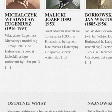
MICHALCZYK
MALICKI
BORKOWSK
WŁADYSŁAW
JÓZEF (1893-
JAN WIKTO
EUGENIUSZ
1953)
(1885-1956)
(1916-1994)
Józef Malicki urodził się
Jan Wiktor Borkow
Władysław Eugeniusz
15 stycznia 1893 r. w
(wł. Jan Wiktor Du
Michalczyk urodził się
Krasocinie, był synem
Borkowski h. Łabę
10 maja 1916 r. w
Kazimierza i Katarzyny
urodził się 7 czerw
Daleszycach (powiat
z Łapotów, którzy
1885 r. w Dąbrowi
kielecki), a jego
wzięli ślub […]
Górniczej, był sy
rodzicami byli Jan (ur. 3
[…]
[…]
OSTATNIE WPISY
NAJNOWS
Nie rozpaczaj dziewczę, zobaczym się w niebie Powstanie
700 lat Parafii w Pe