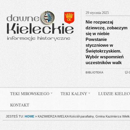
29 stycznia 2025
Nie rozpaczaj
dziewczę, zobaczym
się w niebie
Powstanie
styczniowe w
Świętokrzyskiem.
Wybór wspomnień
uczestników walk
BIBLIOTEKA
TEKI MIROWSKIEGO
TEKI KALINY
LUDZIE KIELE
KONTAKT
JESTEŚ TU:
HOME
»
KAZIMIERZA WIELKA Kościół parafialny. Gmina Kazimierza Wielka