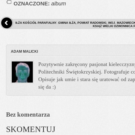
OZNACZONE:
album
IŁŻA KOŚCIÓŁ PARAFIALNY. GMINA IŁŻA, POWIAT RADOMSKI, WOJ. MAZOWIECK
KSIĄŻ WIELKI DZWONNICA 
ADAM MALICKI
Pozytywnie zakręcony pasjonat kielecczyzn
Politechniki Świętokrzyskiej. Fotografuje co
Opisuje jak umie i stara się uratować od z
się da :)
Bez komentarza
SKOMENTUJ