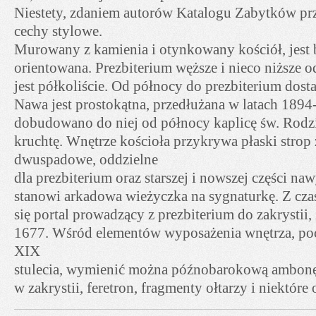
Niestety, zdaniem autorów Katalogu Zabytków przy
cechy stylowe.
Murowany z kamienia i otynkowany kościół, jest
orientowana. Prezbiterium węższe i nieco niższe 
jest półkoliście. Od północy do prezbiterium dosta
Nawa jest prostokątna, przedłużana w latach 1894-
dobudowano do niej od północy kaplicę św. Rodzi
kruchtę. Wnętrze kościoła przykrywa płaski strop 
dwuspadowe, oddzielne
dla prezbiterium oraz starszej i nowszej części na
stanowi arkadowa wieżyczka na sygnaturkę. Z cz
się portal prowadzący z prezbiterium do zakrystii,
1677. Wśród elementów wyposażenia wnętrza, po
XIX
stulecia, wymienić można późnobarokową ambonę,
w zakrystii, feretron, fragmenty ołtarzy i niektóre 