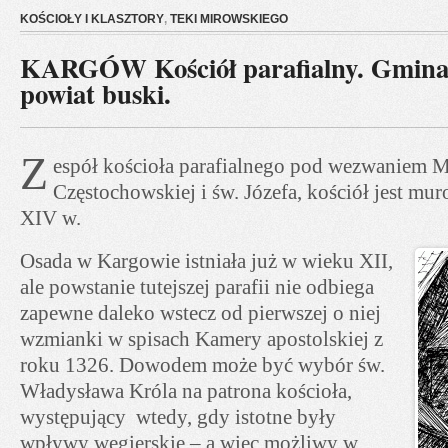
KOŚCIOŁY I KLASZTORY
,
TEKI MIROWSKIEGO
KARGÓW Kościół parafialny. Gmina
powiat buski.
Z
espół kościoła parafialnego pod wezwaniem M
Częstochowskiej i św. Józefa, kościół jest mu
XIV w.
Osada w Kargowie istniała już w wieku XII,
ale powstanie tutejszej parafii nie odbiega
zapewne daleko wstecz od pierwszej o niej
wzmianki w spisach Kamery apostolskiej z
roku 1326. Dowodem może być wybór św.
Władysława Króla na patrona kościoła,
występujący wtedy, gdy istotne były
wpływy węgierskie – a więc możliwy w