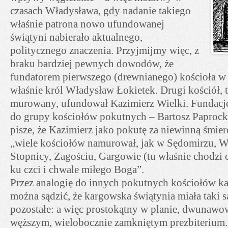
czasach Władysława, gdy nadanie takiego
właśnie patrona nowo ufundowanej
świątyni nabierało aktualnego,
politycznego znaczenia. Przyjmijmy więc, z
braku bardziej pewnych dowodów, że
fundatorem pierwszego (drewnianego) kościoła w
właśnie król Władysław Łokietek. Drugi kościół, 
murowany, ufundował Kazimierz Wielki. Fundację
do grupy kościołów pokutnych – Bartosz Paproc
pisze, że Kazimierz jako pokutę za niewinną śmier
„wiele kościołów namurował, jak w Sędomirzu, Wi
Stopnicy, Zagościu, Gargowie (tu właśnie chodzi 
ku czci i chwale miłego Boga”.
Przez analogię do innych pokutnych kościołów k
można sądzić, że kargowska świątynia miała taki 
pozostałe: a więc prostokątny w planie, dwunawo
węższym, wielobocznie zamkniętym prezbiterium