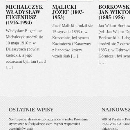
MICHALCZYK
MALICKI
BORKOWSK
WŁADYSŁAW
JÓZEF (1893-
JAN WIKTO
EUGENIUSZ
1953)
(1885-1956)
(1916-1994)
Józef Malicki urodził się
Jan Wiktor Borkow
Władysław Eugeniusz
15 stycznia 1893 r. w
(wł. Jan Wiktor Du
Michalczyk urodził się
Krasocinie, był synem
Borkowski h. Łabę
10 maja 1916 r. w
Kazimierza i Katarzyny
urodził się 7 czerw
Daleszycach (powiat
z Łapotów, którzy
1885 r. w Dąbrowi
kielecki), a jego
wzięli ślub […]
Górniczej, był sy
rodzicami byli Jan (ur. 3
[…]
[…]
OSTATNIE WPISY
NAJNOWS
Nie rozpaczaj dziewczę, zobaczym się w niebie Powstanie
700 lat Parafii w Pe
styczniowe w Świętokrzyskiem. Wybór wspomnień
PEŁCZYSKA Kościół 
uczestników walk
pińczowski.