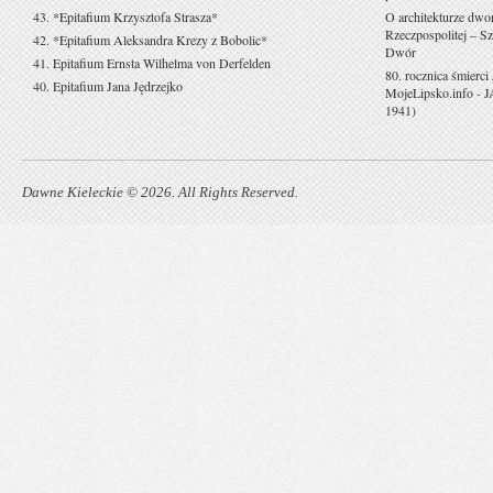
43. *Epitafium Krzysztofa Strasza*
O architekturze dwo
Rzeczpospolitej – Sz
42. *Epitafium Aleksandra Krezy z Bobolic*
Dwór
41. Epitafium Ernsta Wilhelma von Derfelden
80. rocznica śmierci
40. Epitafium Jana Jędrzejko
MojeLipsko.info
-
J
1941)
Dawne Kieleckie © 2026. All Rights Reserved.