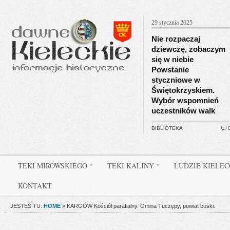
29 stycznia 2025
Nie rozpaczaj
dziewczę, zobaczym
się w niebie
Powstanie
styczniowe w
Świętokrzyskiem.
Wybór wspomnień
uczestników walk
BIBLIOTEKA
TEKI MIROWSKIEGO
TEKI KALINY
LUDZIE KIELE
KONTAKT
JESTEŚ TU:
HOME
»
KARGÓW Kościół parafialny. Gmina Tuczępy, powiat buski.