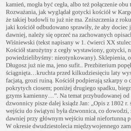
kamień, mogła być cegła, albo też połączenie obu 
Rozważania, jak wyglądał gotycki kościół w Kargow
że takiej budowli tu już nie ma. Zniszczenia z ro
jaki kościół odbudowano sprawiły, że aby dociec 
dawniej, należy się oprzeć na zachowanych opisac
Wiśniewski (tekst napisany w 1. ćwierci XX stulec
Kościół starożytny z cegły wystawiony, gotycki, 
powiedzielibyśmy: nieotynkowany). Sklepienia, o
Długosz już nie ma, jeno sufit.. Prezbiterium pop
ściągnięta…kruchta przed kilkudziesięciu laty wys
facjatą, grozi ruiną. Kościół podpierają szkarpy 
pokrytych ciosem; poniżej drugiego spadku, bie
gzyms kamienny…”. Na temat przybudowanej od 
dzwonnicy pisze dalej ksiądz Jan: „Opis z 1802 r. 
wejściu do świątyni była dzwonnica, co dowodzi, 
dawniej przy głównym wejściu miał niefortunną 
W okresie dwudziestolecia międzywojennego zam