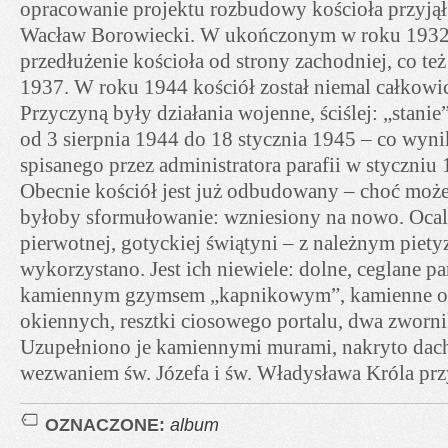
opracowanie projektu rozbudowy kościoła przyjął 
Wacław Borowiecki. W ukończonym w roku 1932 p
przedłużenie kościoła od strony zachodniej, co t
1937. W roku 1944 kościół został niemal całkowic
Przyczyną były działania wojenne, ściślej: „stanie
od 3 sierpnia 1944 do 18 stycznia 1945 – co wyn
spisanego przez administratora parafii w styczniu
Obecnie kościół jest już odbudowany – choć może
byłoby sformułowanie: wzniesiony na nowo. Ocal
pierwotnej, gotyckiej świątyni – z należnym piet
wykorzystano. Jest ich niewiele: dolne, ceglane pa
kamiennym gzymsem „kapnikowym”, kamienne o
okiennych, resztki ciosowego portalu, dwa zworni
Uzupełniono je kamiennymi murami, nakryto dach
wezwaniem św. Józefa i św. Władysława Króla p
OZNACZONE:
album