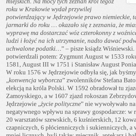
miejskich. Na mocy tych zeznań król tegoż
roku w Krakowie wydał przywilej
potwierdzający w Jędrzejowie prawo niemieckie, t
jarmarki do roku … okazało się z zeznania, że mia
wyprawę ma dostarczać wóz czterokonny z woźnic
ludzi i łożyć na ich utrzymanie, nadto dawać podw
uchwalone podatki…
” – pisze ksiądz Wiśniewski. 
potwierdzali potem: Zygmunt August w 1533 roku
1581, August III w 1751 i Stanisław August Poni
W roku 1576 w Jędrzejowie odbyła się, jak byśmy 
„
konwencja wyborcza
” zwolenników Stefana Bato
elekcją na króla Polski. W 1592 obradował tu zjaz
Zamoyskiego, a w 1607 zjazd rokoszan Zebrzydo
Jędrzejowie „
życie polityczne
” nie wywoływało na 
negatywnego wpływu na sprawy gospodarcze: w ro
20 warsztatów szewskich, 6 kuśnierskich, 12 kowa
czapniczych, 6 płócienniczych i sukienniczych, a 
mniej licznych, byli także: miecznik, aptekarz i b