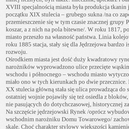
XVIII specjalnością miasta była produkcja tkanin
początku XIX stulecia – grubego sukna /na co z
przemieszczenie się w tym czasie znacznej grupy
koszar, a z nich na pola bitewne/. W roku 1817, po
miasto przeszło na własność państwa. Linia kole
roku 1885 stacja, stały się dla Jędrzejowa bardzo
rozwoju.
Ośrodkiem miasta jest dość duży kwadratowy ryne
narożników wyprowadzono ulice przecięte wąskim
wschodu i północnego – wschodu miasto wytyczon
miało ono w tych kierunkach po dwie przecznice.
XX stulecia główną stała się ulica prowadząca do s
ostatniej wojnie pojawiły się też osiedla z bloków,
nie pasujących do dotychczasowej, historycznej 
Na szczęście jędrzejowski Rynek /oprócz wybud
wschodnim narożniku Domu Towarowego/ zachow
skalę. Choć charakter stylowy większości kamienic