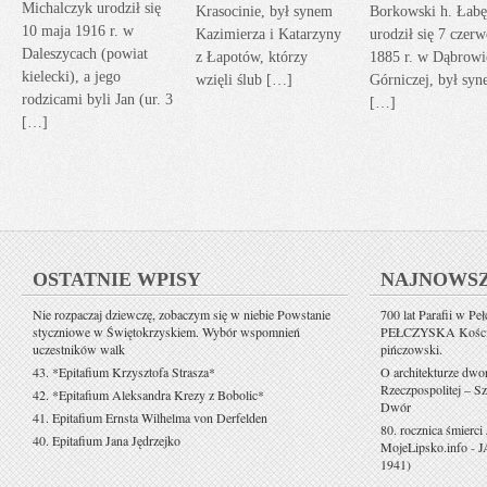
Michalczyk urodził się
Krasocinie, był synem
Borkowski h. Łabę
10 maja 1916 r. w
Kazimierza i Katarzyny
urodził się 7 czerw
Daleszycach (powiat
z Łapotów, którzy
1885 r. w Dąbrowi
kielecki), a jego
wzięli ślub […]
Górniczej, był sy
rodzicami byli Jan (ur. 3
[…]
[…]
OSTATNIE WPISY
NAJNOWS
Nie rozpaczaj dziewczę, zobaczym się w niebie Powstanie
700 lat Parafii w Pe
styczniowe w Świętokrzyskiem. Wybór wspomnień
PEŁCZYSKA Kościół 
uczestników walk
pińczowski.
43. *Epitafium Krzysztofa Strasza*
O architekturze dwo
Rzeczpospolitej – Sz
42. *Epitafium Aleksandra Krezy z Bobolic*
Dwór
41. Epitafium Ernsta Wilhelma von Derfelden
80. rocznica śmierci
40. Epitafium Jana Jędrzejko
MojeLipsko.info
-
J
1941)