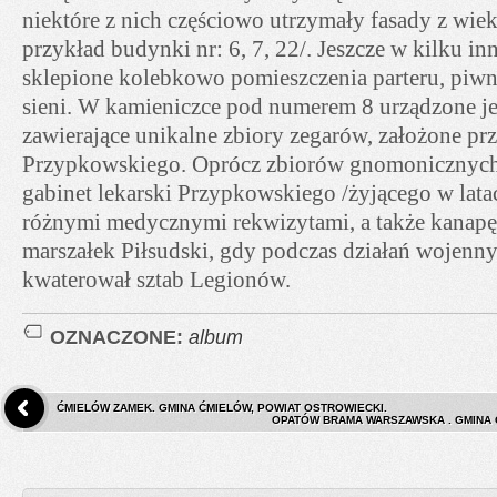
niektóre z nich częściowo utrzymały fasady z wiek
przykład budynki nr: 6, 7, 22/. Jeszcze w kilku i
sklepione kolebkowo pomieszczenia parteru, piwn
sieni. W kamieniczce pod numerem 8 urządzone j
zawierające unikalne zbiory zegarów, założone prz
Przypkowskiego. Oprócz zbiorów gnomonicznych
gabinet lekarski Przypkowskiego /żyjącego w lat
różnymi medycznymi rekwizytami, a także kanapę 
marszałek Piłsudski, gdy podczas działań wojenn
kwaterował sztab Legionów.
OZNACZONE:
album
ĆMIELÓW ZAMEK. GMINA ĆMIELÓW, POWIAT OSTROWIECKI.
OPATÓW BRAMA WARSZAWSKA . GMINA 