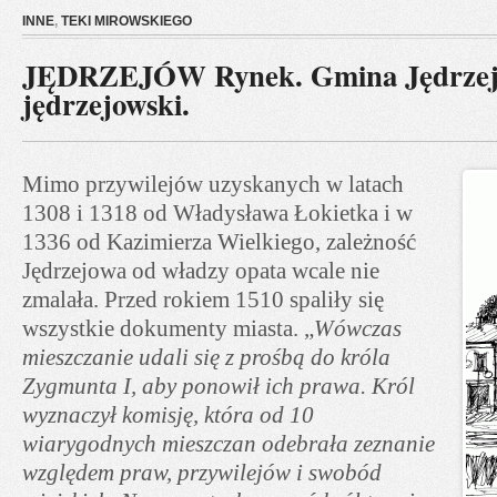
INNE
,
TEKI MIROWSKIEGO
JĘDRZEJÓW Rynek. Gmina Jędrzejó
jędrzejowski.
Mimo przywilejów uzyskanych w latach
1308 i 1318 od Władysława Łokietka i w
1336 od Kazimierza Wielkiego, zależność
Jędrzejowa od władzy opata wcale nie
zmalała. Przed rokiem 1510 spaliły się
wszystkie dokumenty miasta. „
Wówczas
mieszczanie udali się z prośbą do króla
Zygmunta I, aby ponowił ich prawa. Król
wyznaczył komisję, która od 10
wiarygodnych mieszczan odebrała zeznanie
względem praw, przywilejów i swobód