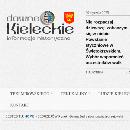
29 stycznia 2025
Nie rozpaczaj
dziewczę, zobaczym
się w niebie
Powstanie
styczniowe w
Świętokrzyskiem.
Wybór wspomnień
uczestników walk
BIBLIOTEKA
TEKI MIROWSKIEGO
TEKI KALINY
LUDZIE KIELE
KONTAKT
JESTEŚ TU:
HOME
»
JĘDRZEJÓW Rynek. Gmina Jędrzejów, powiat jędrzejowski.