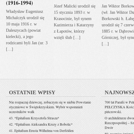
(1916-1994)
Józef Malicki urodził się
Jan Wiktor Borkow
Władysław Eugeniusz
15 stycznia 1893 r. w
(wł. Jan Wiktor Du
Michalczyk urodził się
Krasocinie, był synem
Borkowski h. Łabę
10 maja 1916 r. w
Kazimierza i Katarzyny
urodził się 7 czerw
Daleszycach (powiat
z Łapotów, którzy
1885 r. w Dąbrowi
kielecki), a jego
wzięli ślub […]
Górniczej, był sy
rodzicami byli Jan (ur. 3
[…]
[…]
OSTATNIE WPISY
NAJNOWS
Nie rozpaczaj dziewczę, zobaczym się w niebie Powstanie
700 lat Parafii w Pe
styczniowe w Świętokrzyskiem. Wybór wspomnień
PEŁCZYSKA Kościół 
uczestników walk
pińczowski.
43. *Epitafium Krzysztofa Strasza*
O architekturze dwo
Rzeczpospolitej – Sz
42. *Epitafium Aleksandra Krezy z Bobolic*
Dwór
41. Epitafium Ernsta Wilhelma von Derfelden
80. rocznica śmierci