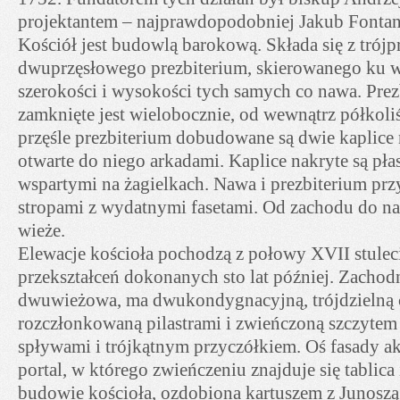
projektantem – najprawdopodobniej Jakub Fontan
Kościół jest budowlą barokową. Składa się z trójp
dwuprzęsłowego prezbiterium, skierowanego ku 
szerokości i wysokości tych samych co nawa. Prez
zamknięte jest wielobocznie, od wewnątrz półkoli
przęśle prezbiterium dobudowane są dwie kaplice 
otwarte do niego arkadami. Kaplice nakryte są pł
wspartymi na żagielkach. Nawa i prezbiterium prz
stropami z wydatnymi fasetami. Od zachodu do n
wieże.
Elewacje kościoła pochodzą z połowy XVII stuleci
przekształceń dokonanych sto lat później. Zachodn
dwuwieżowa, ma dwukondygnacyjną, trójdzielną 
rozczłonkowaną pilastrami i zwieńczoną szczyte
spływami i trójkątnym przyczółkiem. Oś fasady 
portal, w którego zwieńczeniu znajduje się tablica
budowie kościoła, ozdobiona kartuszem z Junoszą