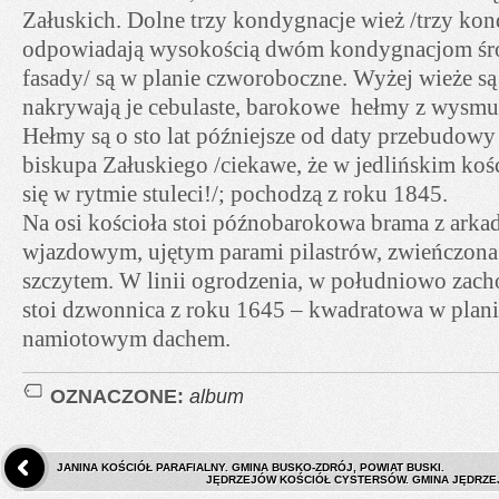
Załuskich. Dolne trzy kondygnacje wież /trzy ko
odpowiadają wysokością dwóm kondygnacjom śro
fasady/ są w planie czworoboczne. Wyżej wieże s
nakrywają je cebulaste, barokowe hełmy z wysmu
Hełmy są o sto lat późniejsze od daty przebudowy
biskupa Załuskiego /ciekawe, że w jedlińskim koś
się w rytmie stuleci!/; pochodzą z roku 1845.
Na osi kościoła stoi późnobarokowa brama z ar
wjazdowym, ujętym parami pilastrów, zwieńczo
szczytem. W linii ogrodzenia, w południowo zac
stoi dzwonnica z roku 1645 – kwadratowa w plani
namiotowym dachem.
OZNACZONE:
album
JANINA KOŚCIÓŁ PARAFIALNY. GMINA BUSKO-ZDRÓJ, POWIAT BUSKI.
JĘDRZEJÓW KOŚCIÓŁ CYSTERSÓW. GMINA JĘDRZE