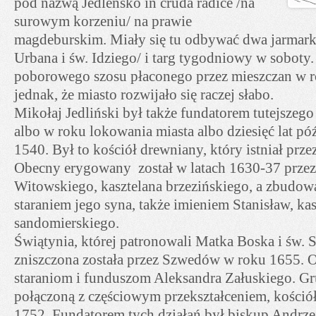
pod nazwą Jedleńsko in cruda radice /na
surowym korzeniu/ na prawie
magdeburskim. Miały się tu odbywać dwa jarmarki
Urbana i św. Idziego/ i targ tygodniowy w soboty. 
poborowego szosu płaconego przez mieszczan w 
jednak, że miasto rozwijało się raczej słabo.
Mikołaj Jedliński był także fundatorem tutejszego 
albo w roku lokowania miasta albo dziesięć lat póź
1540. Był to kościół drewniany, który istniał przez
Obecny erygowany został w latach 1630-37 przez
Witowskiego, kasztelana brzezińskiego, a zbudo
staraniem jego syna, także imieniem Stanisław, ka
sandomierskiego.
Świątynia, której patronowali Matka Boska i św. S
zniszczona została przez Szwedów w roku 1655. 
staraniom i funduszom Aleksandra Załuskiego. Gr
połączoną z częściowym przekształceniem, kościół
1752. Fundatorem tych działań był biskup Andrzej