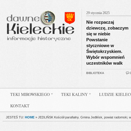
29 stycznia 2025
Nie rozpaczaj
dziewczę, zobaczym
się w niebie
Powstanie
styczniowe w
Świętokrzyskiem.
Wybór wspomnień
uczestników walk
BIBLIOTEKA
TEKI MIROWSKIEGO
TEKI KALINY
LUDZIE KIELE
KONTAKT
JESTEŚ TU:
HOME
»
JEDLIŃSK Kościół parafialny. Gmina Jedlińsk, powiat radomski, 