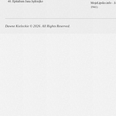
40. Epitafium Jana Jędrzejko
MojeLipsko.info
-
J
1941)
Dawne Kieleckie © 2026. All Rights Reserved.