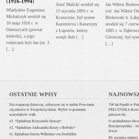
(1916-1994)
Józef Malicki urodził się
Jan Wiktor Borkow
Władysław Eugeniusz
15 stycznia 1893 r. w
(wł. Jan Wiktor Du
Michalczyk urodził się
Krasocinie, był synem
Borkowski h. Łabę
10 maja 1916 r. w
Kazimierza i Katarzyny
urodził się 7 czerw
Daleszycach (powiat
z Łapotów, którzy
1885 r. w Dąbrowi
kielecki), a jego
wzięli ślub […]
Górniczej, był sy
rodzicami byli Jan (ur. 3
[…]
[…]
OSTATNIE WPISY
NAJNOWS
Nie rozpaczaj dziewczę, zobaczym się w niebie Powstanie
700 lat Parafii w Pe
styczniowe w Świętokrzyskiem. Wybór wspomnień
PEŁCZYSKA Kościół 
uczestników walk
pińczowski.
43. *Epitafium Krzysztofa Strasza*
O architekturze dwo
Rzeczpospolitej – Sz
42. *Epitafium Aleksandra Krezy z Bobolic*
Dwór
41. Epitafium Ernsta Wilhelma von Derfelden
80. rocznica śmierci