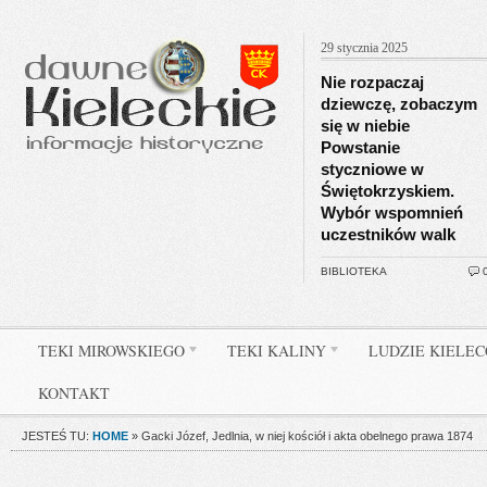
29 stycznia 2025
Nie rozpaczaj
dziewczę, zobaczym
się w niebie
Powstanie
styczniowe w
Świętokrzyskiem.
Wybór wspomnień
uczestników walk
BIBLIOTEKA
TEKI MIROWSKIEGO
TEKI KALINY
LUDZIE KIELE
KONTAKT
JESTEŚ TU:
HOME
»
Gacki Józef, Jedlnia, w niej kościół i akta obelnego prawa 1874