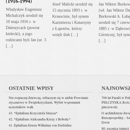
(1916-1994)
Józef Malicki urodził się
Jan Wiktor Borkow
Władysław Eugeniusz
15 stycznia 1893 r. w
(wł. Jan Wiktor Du
Michalczyk urodził się
Krasocinie, był synem
Borkowski h. Łabę
10 maja 1916 r. w
Kazimierza i Katarzyny
urodził się 7 czerw
Daleszycach (powiat
z Łapotów, którzy
1885 r. w Dąbrowi
kielecki), a jego
wzięli ślub […]
Górniczej, był sy
rodzicami byli Jan (ur. 3
[…]
[…]
OSTATNIE WPISY
NAJNOWS
Nie rozpaczaj dziewczę, zobaczym się w niebie Powstanie
700 lat Parafii w Pe
styczniowe w Świętokrzyskiem. Wybór wspomnień
PEŁCZYSKA Kościół 
uczestników walk
pińczowski.
43. *Epitafium Krzysztofa Strasza*
O architekturze dwo
Rzeczpospolitej – Sz
42. *Epitafium Aleksandra Krezy z Bobolic*
Dwór
41. Epitafium Ernsta Wilhelma von Derfelden
80. rocznica śmierci