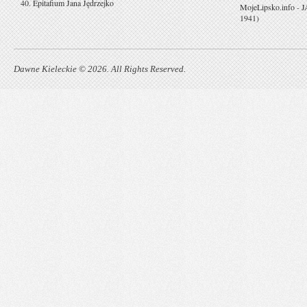
40. Epitafium Jana Jędrzejko
MojeLipsko.info
-
J
1941)
Dawne Kieleckie © 2026. All Rights Reserved.