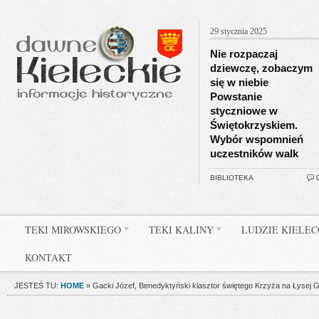
29 stycznia 2025
Nie rozpaczaj
dziewczę, zobaczym
się w niebie
Powstanie
styczniowe w
Świętokrzyskiem.
Wybór wspomnień
uczestników walk
BIBLIOTEKA
TEKI MIROWSKIEGO
TEKI KALINY
LUDZIE KIELE
KONTAKT
JESTEŚ TU:
HOME
»
Gacki Józef, Benedyktyński klasztor świętego Krzyża na Łysej 