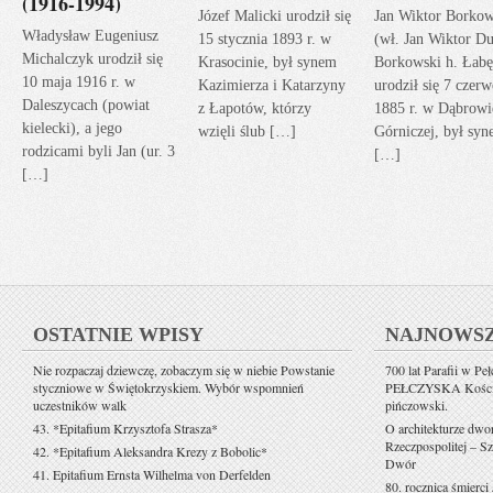
(1916-1994)
Józef Malicki urodził się
Jan Wiktor Borkow
Władysław Eugeniusz
15 stycznia 1893 r. w
(wł. Jan Wiktor Du
Michalczyk urodził się
Krasocinie, był synem
Borkowski h. Łabę
10 maja 1916 r. w
Kazimierza i Katarzyny
urodził się 7 czerw
Daleszycach (powiat
z Łapotów, którzy
1885 r. w Dąbrowi
kielecki), a jego
wzięli ślub […]
Górniczej, był sy
rodzicami byli Jan (ur. 3
[…]
[…]
OSTATNIE WPISY
NAJNOWS
Nie rozpaczaj dziewczę, zobaczym się w niebie Powstanie
700 lat Parafii w Pe
styczniowe w Świętokrzyskiem. Wybór wspomnień
PEŁCZYSKA Kościół 
uczestników walk
pińczowski.
43. *Epitafium Krzysztofa Strasza*
O architekturze dwo
Rzeczpospolitej – Sz
42. *Epitafium Aleksandra Krezy z Bobolic*
Dwór
41. Epitafium Ernsta Wilhelma von Derfelden
80. rocznica śmierci