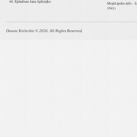
40. Epitafium Jana Jędrzejko
MojeLipsko.info
-
J
1941)
Dawne Kieleckie © 2026. All Rights Reserved.