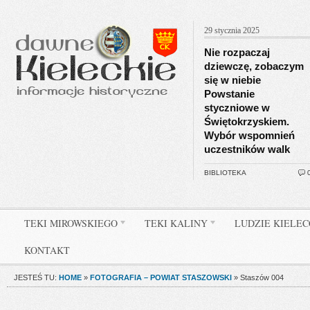
29 stycznia 2025
Nie rozpaczaj
dziewczę, zobaczym
się w niebie
Powstanie
styczniowe w
Świętokrzyskiem.
Wybór wspomnień
uczestników walk
BIBLIOTEKA
TEKI MIROWSKIEGO
TEKI KALINY
LUDZIE KIELE
KONTAKT
JESTEŚ TU:
HOME
»
FOTOGRAFIA – POWIAT STASZOWSKI
»
Staszów 004