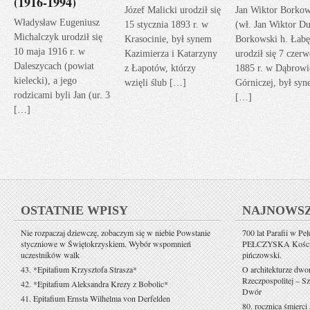
(1916-1994)
Józef Malicki urodził się
Jan Wiktor Borkow
Władysław Eugeniusz
15 stycznia 1893 r. w
(wł. Jan Wiktor Du
Michalczyk urodził się
Krasocinie, był synem
Borkowski h. Łabę
10 maja 1916 r. w
Kazimierza i Katarzyny
urodził się 7 czerw
Daleszycach (powiat
z Łapotów, którzy
1885 r. w Dąbrowi
kielecki), a jego
wzięli ślub […]
Górniczej, był sy
rodzicami byli Jan (ur. 3
[…]
[…]
OSTATNIE WPISY
NAJNOWS
Nie rozpaczaj dziewczę, zobaczym się w niebie Powstanie
700 lat Parafii w Pe
styczniowe w Świętokrzyskiem. Wybór wspomnień
PEŁCZYSKA Kościół 
uczestników walk
pińczowski.
43. *Epitafium Krzysztofa Strasza*
O architekturze dwo
Rzeczpospolitej – Sz
42. *Epitafium Aleksandra Krezy z Bobolic*
Dwór
41. Epitafium Ernsta Wilhelma von Derfelden
80. rocznica śmierci