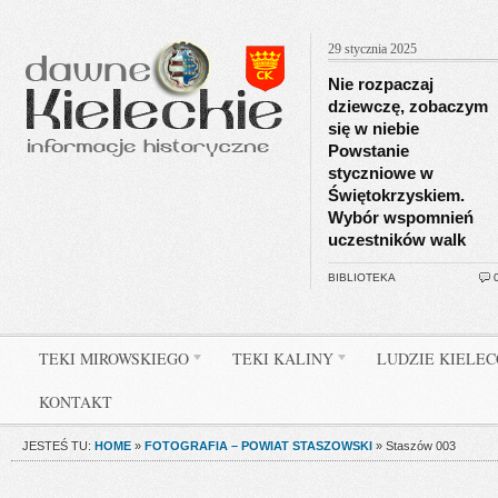
29 stycznia 2025
Nie rozpaczaj
dziewczę, zobaczym
się w niebie
Powstanie
styczniowe w
Świętokrzyskiem.
Wybór wspomnień
uczestników walk
BIBLIOTEKA
TEKI MIROWSKIEGO
TEKI KALINY
LUDZIE KIELE
KONTAKT
JESTEŚ TU:
HOME
»
FOTOGRAFIA – POWIAT STASZOWSKI
»
Staszów 003