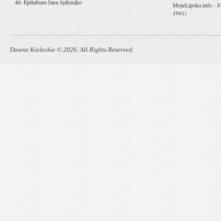
40. Epitafium Jana Jędrzejko
MojeLipsko.info
-
J
1941)
Dawne Kieleckie © 2026. All Rights Reserved.