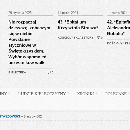
29 stycznia 2025
14 marca 2024
14 marca 2024
Nie rozpaczaj
43. *Epitafium
42. *Epitaf
dziewczę, zobaczym
Krzysztofa Strasza*
Aleksandra
się w niebie
Bobolic*
KOŚCIOŁY I KLASZTORY
0
Powstanie
KOŚCIOŁY I K
styczniowe w
Świętokrzyskiem.
Wybór wspomnień
uczestników walk
BIBLIOTEKA
0
INY
LUDZIE KIELECCZYZNY
KRONIKI
POLECANE
 STASZOWSKI
»
Staszów 002