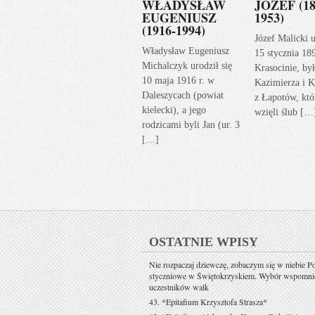
WŁADYSŁAW
JÓZEF (18
EUGENIUSZ
1953)
(1916-1994)
Józef Malicki u
Władysław Eugeniusz
15 stycznia 18
Michalczyk urodził się
Krasocinie, by
10 maja 1916 r. w
Kazimierza i K
Daleszycach (powiat
z Łapotów, któ
kielecki), a jego
wzięli ślub […
rodzicami byli Jan (ur. 3
[…]
OSTATNIE WPISY
Nie rozpaczaj dziewczę, zobaczym się w niebie P
styczniowe w Świętokrzyskiem. Wybór wspomni
uczestników walk
43. *Epitafium Krzysztofa Strasza*