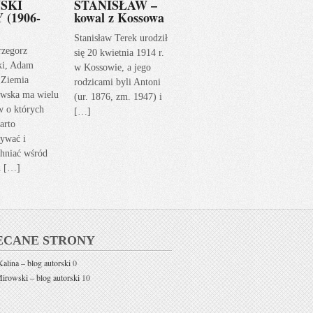
SKI
STANISŁAW –
 (1906-
kowal z Kossowa
Stanisław Terek urodził
rzegorz
się 20 kwietnia 1914 r.
ki, Adam
w Kossowie, a jego
 Ziemia
rodzicami byli Antoni
wska ma wielu
(ur. 1876, zm. 1947) i
w o których
[…]
arto
ywać i
hniać wśród
h […]
ECANE STRONY
alina – blog autorski
0
rowski – blog autorski
10