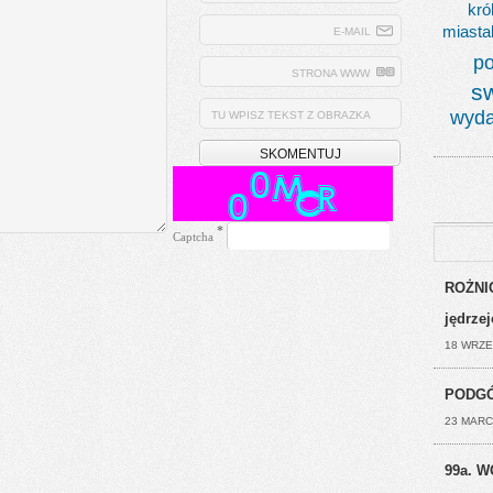
kró
miasta
E-MAIL
po
STRONA WWW
s
wyda
TU WPISZ TEKST Z OBRAZKA
*
Captcha
ROŻNIC
jędrze
18 WRZE
PODGÓ
23 MARC
99a. W