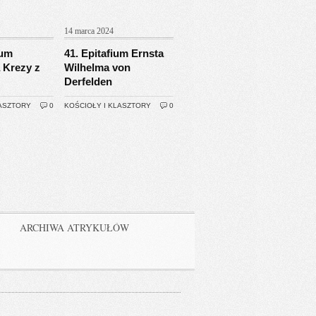
14 marca 2024
ium
41. Epitafium Ernsta
 Krezy z
Wilhelma von
Derfelden
LASZTORY
0
KOŚCIOŁY I KLASZTORY
0
ARCHIWA ATRYKUŁÓW