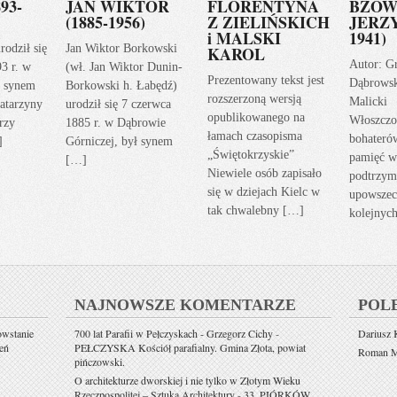
93-
JAN WIKTOR
FLORENTYNA
BZOW
(1885-1956)
Z ZIELIŃSKICH
JERZY
i MALSKI
1941)
rodził się
Jan Wiktor Borkowski
KAROL
Autor: G
93 r. w
(wł. Jan Wiktor Dunin-
Prezentowany tekst jest
Dąbrows
ł synem
Borkowski h. Łabędź)
rozszerzoną wersją
Malicki
atarzyny
urodził się 7 czerwca
opublikowanego na
Włoszczo
rzy
1885 r. w Dąbrowie
łamach czasopisma
bohateró
]
Górniczej, był synem
„Świętokrzyskie”
pamięć w
[…]
Niewiele osób zapisało
podtrzym
się w dziejach Kielc w
upowszec
tak chwalebny […]
kolejnyc
NAJNOWSZE KOMENTARZE
POL
owstanie
700 lat Parafii w Pełczyskach - Grzegorz Cichy
-
Dariusz K
eń
PEŁCZYSKA Kościół parafialny. Gmina Złota, powiat
Roman Mi
pińczowski.
O architekturze dworskiej i nie tylko w Złotym Wieku
Rzeczpospolitej – Sztuka Architektury
-
33. PIÓRKÓW.