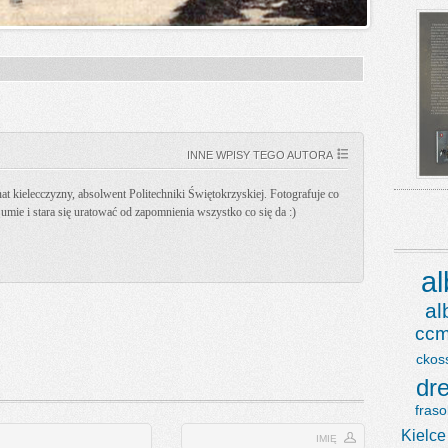
INNE WPISY TEGO AUTORA
t kielecczyzny, absolwent Politechniki Świętokrzyskiej. Fotografuje co
k umie i stara się uratować od zapomnienia wszystko co się da :)
a
a
ccm
ckos
dr
fraso
Kielce
IMIĘ