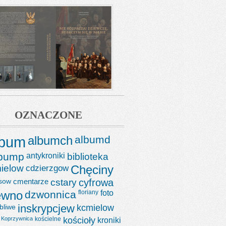
OZNACZONE
lbum
albumch
albumd
lbump
antykroniki
biblioteka
ielow
cdzierzgow
Chęciny
sow
cmentarze
cstary
cyfrowa
ewno
dzwonnica
floriany
foto
bliwe
inskrypcjew
kcmielow
Koprzywnica
kościelne
kościoły
kroniki