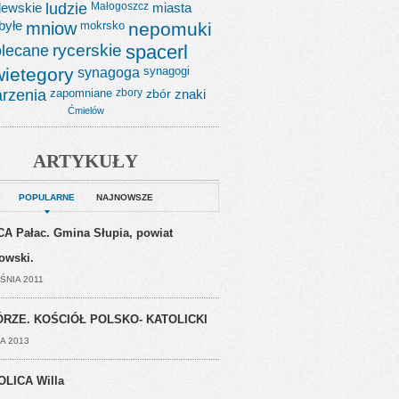
lewskie
ludzie
Małogoszcz
miasta
byłe
mniow
mokrsko
nepomuki
lecane
rycerskie
spacerl
wietegory
synagoga
synagogi
rzenia
zapomniane
zbory
zbór
znaki
Ćmielów
ARTYKUŁY
POPULARNE
NAJNOWSZE
A Pałac. Gmina Słupia, powiat
jowski.
ŚNIA 2011
RZE. KOŚCIÓŁ POLSKO- KATOLICKI
A 2013
OLICA Willa