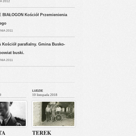
A 2012
 BIAŁOGON Kościół Przemienienia
ego
NIA 2011
 Kościół parafialny. Gmina Busko-
powiat buski.
NIA 2011
LUDZIE
9
10 listopada 2018
TA
TEREK