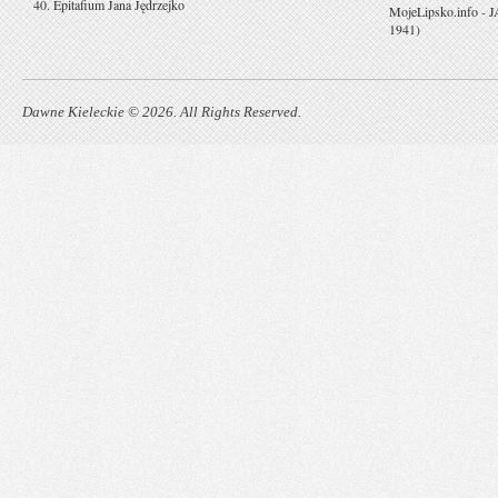
40. Epitafium Jana Jędrzejko
MojeLipsko.info
-
J
1941)
Dawne Kieleckie © 2026. All Rights Reserved.