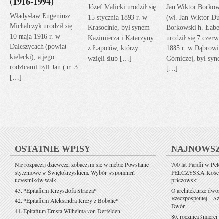
(1916-1994)
Józef Malicki urodził się
Jan Wiktor Borkow
Władysław Eugeniusz
15 stycznia 1893 r. w
(wł. Jan Wiktor Du
Michalczyk urodził się
Krasocinie, był synem
Borkowski h. Łabę
10 maja 1916 r. w
Kazimierza i Katarzyny
urodził się 7 czerw
Daleszycach (powiat
z Łapotów, którzy
1885 r. w Dąbrowi
kielecki), a jego
wzięli ślub […]
Górniczej, był sy
rodzicami byli Jan (ur. 3
[…]
[…]
OSTATNIE WPISY
NAJNOWS
Nie rozpaczaj dziewczę, zobaczym się w niebie Powstanie
700 lat Parafii w Pe
styczniowe w Świętokrzyskiem. Wybór wspomnień
PEŁCZYSKA Kościół 
uczestników walk
pińczowski.
43. *Epitafium Krzysztofa Strasza*
O architekturze dwo
Rzeczpospolitej – Sz
42. *Epitafium Aleksandra Krezy z Bobolic*
Dwór
41. Epitafium Ernsta Wilhelma von Derfelden
80. rocznica śmierci