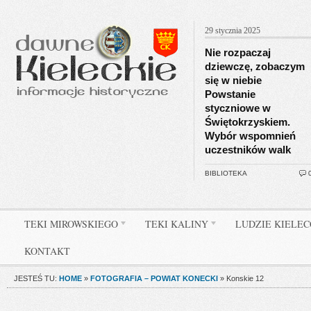
29 stycznia 2025
Nie rozpaczaj
dziewczę, zobaczym
się w niebie
Powstanie
styczniowe w
Świętokrzyskiem.
Wybór wspomnień
uczestników walk
BIBLIOTEKA
TEKI MIROWSKIEGO
TEKI KALINY
LUDZIE KIELE
KONTAKT
JESTEŚ TU:
HOME
»
FOTOGRAFIA – POWIAT KONECKI
»
Konskie 12