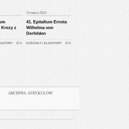
14 marca 2024
ium
41. Epitafium Ernsta
 Krezy z
Wilhelma von
Derfelden
LASZTORY
0
KOŚCIOŁY I KLASZTORY
0
ARCHIWA ATRYKUŁÓW