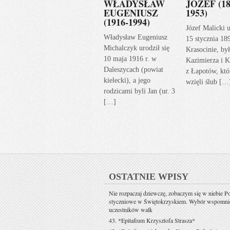
WŁADYSŁAW
JÓZEF (18
EUGENIUSZ
1953)
(1916-1994)
Józef Malicki u
Władysław Eugeniusz
15 stycznia 18
Michalczyk urodził się
Krasocinie, by
10 maja 1916 r. w
Kazimierza i K
Daleszycach (powiat
z Łapotów, któ
kielecki), a jego
wzięli ślub […
rodzicami byli Jan (ur. 3
[…]
OSTATNIE WPISY
Nie rozpaczaj dziewczę, zobaczym się w niebie P
styczniowe w Świętokrzyskiem. Wybór wspomni
uczestników walk
43. *Epitafium Krzysztofa Strasza*