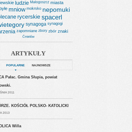
lewskie
ludzie
Małogoszcz
miasta
byłe
mniow
mokrsko
nepomuki
lecane
rycerskie
spacerl
wietegory
synagoga
synagogi
rzenia
zapomniane
zbory
zbór
znaki
Ćmielów
ARTYKUŁY
POPULARNE
NAJNOWSZE
A Pałac. Gmina Słupia, powiat
jowski.
ŚNIA 2011
RZE. KOŚCIÓŁ POLSKO- KATOLICKI
A 2013
OLICA Willa