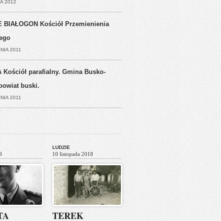
A 2012
 BIAŁOGON Kościół Przemienienia
ego
NIA 2011
 Kościół parafialny. Gmina Busko-
powiat buski.
NIA 2011
LUDZIE
9
10 listopada 2018
TA
TEREK