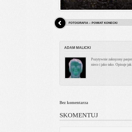
FOTOGRAFIA – POWIAT KONECKI
ADAM MALICKI
Pozytywnie zakręcony pasjona
nieco i jako tako. Opisuje ja
Bez komentarza
SKOMENTUJ