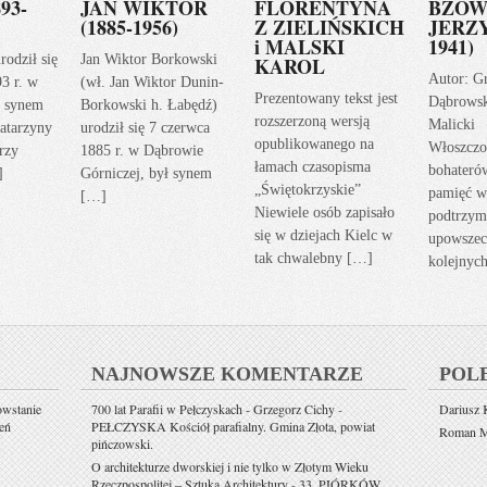
93-
JAN WIKTOR
FLORENTYNA
BZOW
(1885-1956)
Z ZIELIŃSKICH
JERZY
i MALSKI
1941)
rodził się
Jan Wiktor Borkowski
KAROL
Autor: G
93 r. w
(wł. Jan Wiktor Dunin-
Prezentowany tekst jest
Dąbrows
ł synem
Borkowski h. Łabędź)
rozszerzoną wersją
Malicki
atarzyny
urodził się 7 czerwca
opublikowanego na
Włoszczo
rzy
1885 r. w Dąbrowie
łamach czasopisma
bohateró
]
Górniczej, był synem
„Świętokrzyskie”
pamięć w
[…]
Niewiele osób zapisało
podtrzym
się w dziejach Kielc w
upowszec
tak chwalebny […]
kolejnyc
NAJNOWSZE KOMENTARZE
POL
owstanie
700 lat Parafii w Pełczyskach - Grzegorz Cichy
-
Dariusz K
eń
PEŁCZYSKA Kościół parafialny. Gmina Złota, powiat
Roman Mi
pińczowski.
O architekturze dworskiej i nie tylko w Złotym Wieku
Rzeczpospolitej – Sztuka Architektury
-
33. PIÓRKÓW.