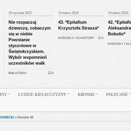
29 stycznia 2025
14 marca 2024
14 marca 2024
Nie rozpaczaj
43. *Epitafium
42. *Epitaf
dziewczę, zobaczym
Krzysztofa Strasza*
Aleksandra
się w niebie
Bobolic*
KOŚCIOŁY I KLASZTORY
0
Powstanie
KOŚCIOŁY I K
styczniowe w
Świętokrzyskiem.
Wybór wspomnień
uczestników walk
BIBLIOTEKA
0
INY
LUDZIE KIELECCZYZNY
KRONIKI
POLECANE
 KONECKI
»
Konskie 08