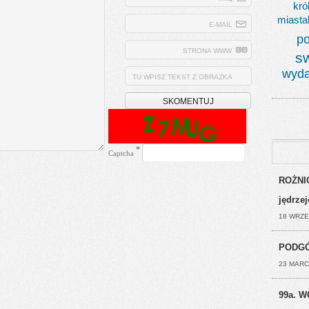
kró
miasta
E-MAIL
po
STRONA WWW
s
wyda
TU WPISZ TEKST Z OBRAZKA
*
Captcha
ROŻNIC
jędrze
18 WRZE
PODGÓ
23 MARC
99a. W