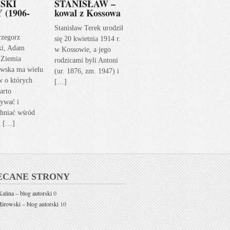
SKI
STANISŁAW –
 (1906-
kowal z Kossowa
Stanisław Terek urodził
rzegorz
się 20 kwietnia 1914 r.
ki, Adam
w Kossowie, a jego
 Ziemia
rodzicami byli Antoni
wska ma wielu
(ur. 1876, zm. 1947) i
w o których
[…]
arto
ywać i
hniać wśród
h […]
ECANE STRONY
alina – blog autorski
0
rowski – blog autorski
10