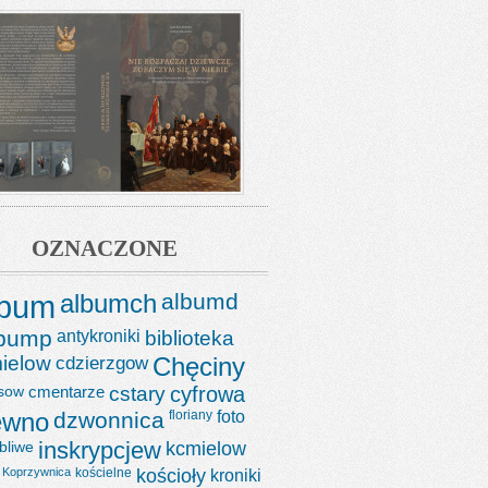
OZNACZONE
lbum
albumch
albumd
lbump
antykroniki
biblioteka
ielow
cdzierzgow
Chęciny
sow
cmentarze
cstary
cyfrowa
ewno
dzwonnica
floriany
foto
bliwe
inskrypcjew
kcmielow
Koprzywnica
kościelne
kościoły
kroniki