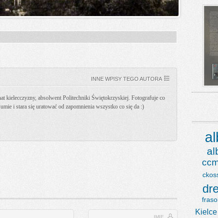
INNE WPISY TEGO AUTORA
t kielecczyzny, absolwent Politechniki Świętokrzyskiej. Fotografuje co
k umie i stara się uratować od zapomnienia wszystko co się da :)
a
a
ccm
ckos
dr
fraso
Kielce
IMIĘ