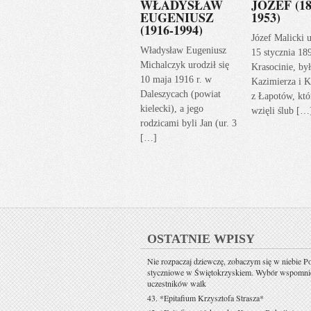
WŁADYSŁAW
JÓZEF (18
EUGENIUSZ
1953)
(1916-1994)
Józef Malicki u
Władysław Eugeniusz
15 stycznia 18
Michalczyk urodził się
Krasocinie, by
10 maja 1916 r. w
Kazimierza i K
Daleszycach (powiat
z Łapotów, któ
kielecki), a jego
wzięli ślub […
rodzicami byli Jan (ur. 3
[…]
OSTATNIE WPISY
Nie rozpaczaj dziewczę, zobaczym się w niebie P
styczniowe w Świętokrzyskiem. Wybór wspomni
uczestników walk
43. *Epitafium Krzysztofa Strasza*