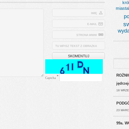
kró
miasta
IMIĘ
po
s
E-MAIL
wyda
STRONA WWW
TU WPISZ TEKST Z OBRAZKA
ROŻNIC
*
Captcha
jędrze
18 WRZE
PODGÓ
23 MARC
99a. W