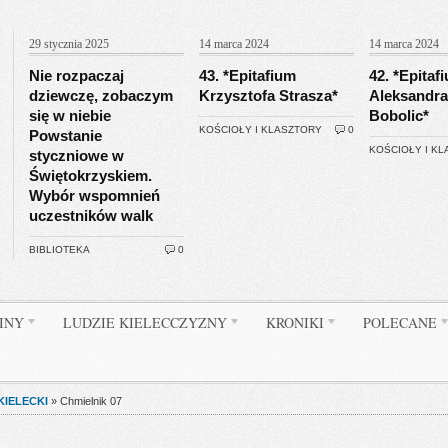
29 stycznia 2025
14 marca 2024
14 marca 2024
Nie rozpaczaj
43. *Epitafium
42. *Epitaf
dziewczę, zobaczym
Krzysztofa Strasza*
Aleksandra
się w niebie
Bobolic*
KOŚCIOŁY I KLASZTORY
0
Powstanie
KOŚCIOŁY I K
styczniowe w
Świętokrzyskiem.
Wybór wspomnień
uczestników walk
BIBLIOTEKA
0
INY
LUDZIE KIELECCZYZNY
KRONIKI
POLECANE
KIELECKI
»
Chmielnik 07