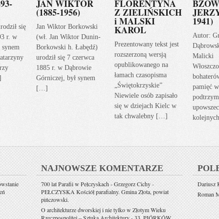
93-
JAN WIKTOR
FLORENTYNA
BZOW
(1885-1956)
Z ZIELIŃSKICH
JERZY
i MALSKI
1941)
rodził się
Jan Wiktor Borkowski
KAROL
Autor: G
93 r. w
(wł. Jan Wiktor Dunin-
Prezentowany tekst jest
Dąbrows
ł synem
Borkowski h. Łabędź)
rozszerzoną wersją
Malicki
atarzyny
urodził się 7 czerwca
opublikowanego na
Włoszczo
rzy
1885 r. w Dąbrowie
łamach czasopisma
bohateró
]
Górniczej, był synem
„Świętokrzyskie”
pamięć w
[…]
Niewiele osób zapisało
podtrzym
się w dziejach Kielc w
upowszec
tak chwalebny […]
kolejnyc
NAJNOWSZE KOMENTARZE
POL
owstanie
700 lat Parafii w Pełczyskach - Grzegorz Cichy
-
Dariusz K
eń
PEŁCZYSKA Kościół parafialny. Gmina Złota, powiat
Roman Mi
pińczowski.
O architekturze dworskiej i nie tylko w Złotym Wieku
Rzeczpospolitej – Sztuka Architektury
-
33. PIÓRKÓW.