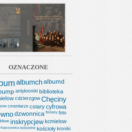
OZNACZONE
lbum
albumch
albumd
lbump
antykroniki
biblioteka
ielow
cdzierzgow
Chęciny
sow
cmentarze
cstary
cyfrowa
ewno
dzwonnica
floriany
foto
bliwe
inskrypcjew
kcmielow
Koprzywnica
kościelne
kościoły
kroniki