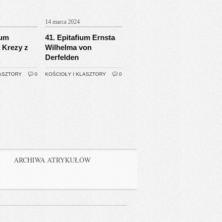
14 marca 2024
ium
41. Epitafium Ernsta
 Krezy z
Wilhelma von
Derfelden
LASZTORY
0
KOŚCIOŁY I KLASZTORY
0
ARCHIWA ATRYKUŁÓW