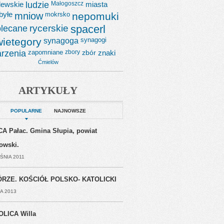
lewskie
ludzie
Małogoszcz
miasta
byłe
mniow
mokrsko
nepomuki
lecane
rycerskie
spacerl
wietegory
synagoga
synagogi
rzenia
zapomniane
zbory
zbór
znaki
Ćmielów
ARTYKUŁY
POPULARNE
NAJNOWSZE
A Pałac. Gmina Słupia, powiat
jowski.
ŚNIA 2011
RZE. KOŚCIÓŁ POLSKO- KATOLICKI
A 2013
OLICA Willa