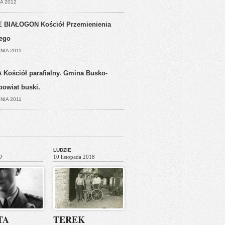
A 2012
 BIAŁOGON Kościół Przemienienia
ego
NIA 2011
 Kościół parafialny. Gmina Busko-
powiat buski.
NIA 2011
LUDZIE
9
10 listopada 2018
TA
TEREK