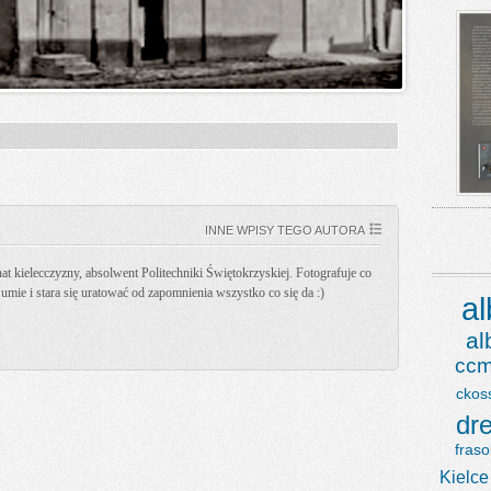
INNE WPISY TEGO AUTORA
t kielecczyzny, absolwent Politechniki Świętokrzyskiej. Fotografuje co
k umie i stara się uratować od zapomnienia wszystko co się da :)
a
a
ccm
ckos
dr
fraso
Kielce