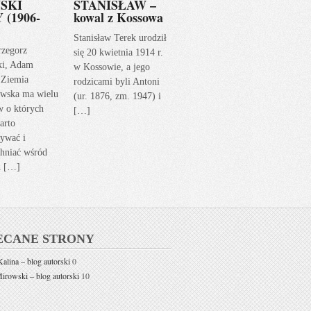
SKI
STANISŁAW –
 (1906-
kowal z Kossowa
Stanisław Terek urodził
rzegorz
się 20 kwietnia 1914 r.
ki, Adam
w Kossowie, a jego
 Ziemia
rodzicami byli Antoni
wska ma wielu
(ur. 1876, zm. 1947) i
w o których
[…]
arto
ywać i
hniać wśród
h […]
ECANE STRONY
alina – blog autorski
0
rowski – blog autorski
10