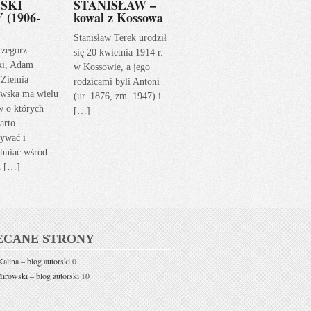
SKI
STANISŁAW –
 (1906-
kowal z Kossowa
Stanisław Terek urodził
rzegorz
się 20 kwietnia 1914 r.
ki, Adam
w Kossowie, a jego
 Ziemia
rodzicami byli Antoni
wska ma wielu
(ur. 1876, zm. 1947) i
w o których
[…]
arto
ywać i
hniać wśród
h […]
ECANE STRONY
alina – blog autorski
0
rowski – blog autorski
10