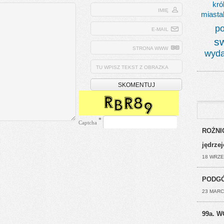
kró
IMIĘ
miasta
po
E-MAIL
s
STRONA WWW
wyda
TU WPISZ TEKST Z OBRAZKA
*
Captcha
ROŻNIC
jędrze
18 WRZE
PODGÓ
23 MARC
99a. W