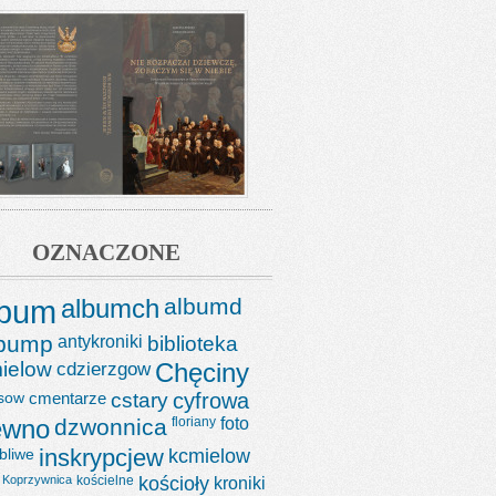
OZNACZONE
lbum
albumch
albumd
lbump
antykroniki
biblioteka
ielow
cdzierzgow
Chęciny
sow
cmentarze
cstary
cyfrowa
ewno
dzwonnica
floriany
foto
bliwe
inskrypcjew
kcmielow
Koprzywnica
kościelne
kościoły
kroniki