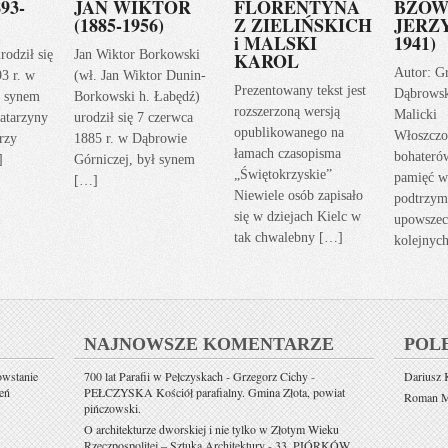
93-
JAN WIKTOR
FLORENTYNA
BZOW
(1885-1956)
Z ZIELIŃSKICH
JERZY
i MALSKI
1941)
rodził się
Jan Wiktor Borkowski
KAROL
Autor: G
93 r. w
(wł. Jan Wiktor Dunin-
Prezentowany tekst jest
Dąbrows
ł synem
Borkowski h. Łabędź)
rozszerzoną wersją
Malicki
atarzyny
urodził się 7 czerwca
opublikowanego na
Włoszczo
rzy
1885 r. w Dąbrowie
łamach czasopisma
bohateró
]
Górniczej, był synem
„Świętokrzyskie”
pamięć w
[…]
Niewiele osób zapisało
podtrzym
się w dziejach Kielc w
upowszec
tak chwalebny […]
kolejnyc
NAJNOWSZE KOMENTARZE
POL
owstanie
700 lat Parafii w Pełczyskach - Grzegorz Cichy
-
Dariusz K
eń
PEŁCZYSKA Kościół parafialny. Gmina Złota, powiat
Roman Mi
pińczowski.
O architekturze dworskiej i nie tylko w Złotym Wieku
Rzeczpospolitej – Sztuka Architektury
-
33. PIÓRKÓW.