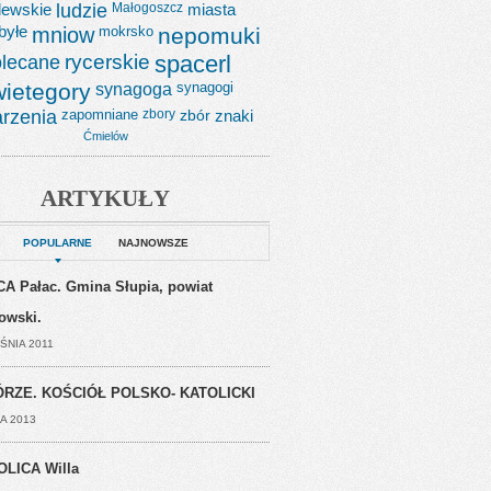
lewskie
ludzie
Małogoszcz
miasta
byłe
mniow
mokrsko
nepomuki
lecane
rycerskie
spacerl
wietegory
synagoga
synagogi
rzenia
zapomniane
zbory
zbór
znaki
Ćmielów
ARTYKUŁY
POPULARNE
NAJNOWSZE
A Pałac. Gmina Słupia, powiat
jowski.
ŚNIA 2011
RZE. KOŚCIÓŁ POLSKO- KATOLICKI
A 2013
OLICA Willa