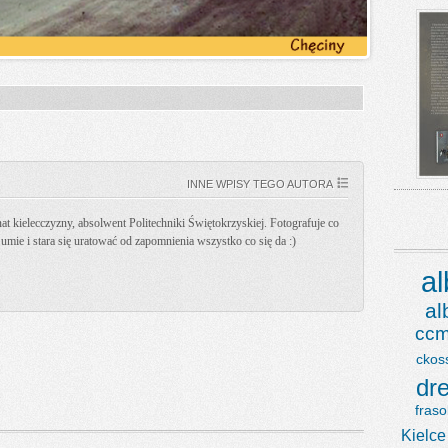
INNE WPISY TEGO AUTORA
t kielecczyzny, absolwent Politechniki Świętokrzyskiej. Fotografuje co
k umie i stara się uratować od zapomnienia wszystko co się da :)
a
a
ccm
ckos
dr
fraso
Kielce