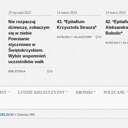
29 stycznia 2025
14 marca 2024
14 marca 2024
Nie rozpaczaj
43. *Epitafium
42. *Epitaf
dziewczę, zobaczym
Krzysztofa Strasza*
Aleksandra
się w niebie
Bobolic*
KOŚCIOŁY I KLASZTORY
0
Powstanie
KOŚCIOŁY I K
styczniowe w
Świętokrzyskiem.
Wybór wspomnień
uczestników walk
BIBLIOTEKA
0
INY
LUDZIE KIELECCZYZNY
KRONIKI
POLECANE
KIELECKI
»
Checiny 006