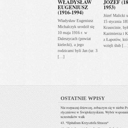
WŁADYSŁAW
JÓZEF (18
EUGENIUSZ
1953)
(1916-1994)
Józef Malicki u
Władysław Eugeniusz
15 stycznia 18
Michalczyk urodził się
Krasocinie, by
10 maja 1916 r. w
Kazimierza i K
Daleszycach (powiat
z Łapotów, któ
kielecki), a jego
wzięli ślub […
rodzicami byli Jan (ur. 3
[…]
OSTATNIE WPISY
Nie rozpaczaj dziewczę, zobaczym się w niebie P
styczniowe w Świętokrzyskiem. Wybór wspomni
uczestników walk
43. *Epitafium Krzysztofa Strasza*