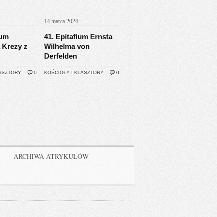
14 marca 2024
ium
41. Epitafium Ernsta
 Krezy z
Wilhelma von
Derfelden
LASZTORY
0
KOŚCIOŁY I KLASZTORY
0
ARCHIWA ATRYKUŁÓW