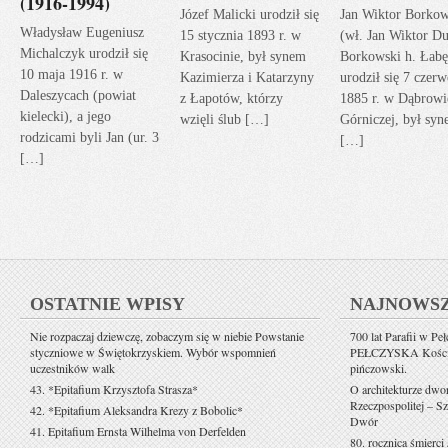
(1916-1994)
Józef Malicki urodził się
Jan Wiktor Borkow
Władysław Eugeniusz
15 stycznia 1893 r. w
(wł. Jan Wiktor Du
Michalczyk urodził się
Krasocinie, był synem
Borkowski h. Łabę
10 maja 1916 r. w
Kazimierza i Katarzyny
urodził się 7 czerw
Daleszycach (powiat
z Łapotów, którzy
1885 r. w Dąbrowi
kielecki), a jego
wzięli ślub […]
Górniczej, był sy
rodzicami byli Jan (ur. 3
[…]
[…]
OSTATNIE WPISY
NAJNOWS
Nie rozpaczaj dziewczę, zobaczym się w niebie Powstanie
700 lat Parafii w Pe
styczniowe w Świętokrzyskiem. Wybór wspomnień
PEŁCZYSKA Kościół 
uczestników walk
pińczowski.
43. *Epitafium Krzysztofa Strasza*
O architekturze dwo
Rzeczpospolitej – Sz
42. *Epitafium Aleksandra Krezy z Bobolic*
Dwór
41. Epitafium Ernsta Wilhelma von Derfelden
80. rocznica śmierci