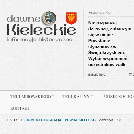
29 stycznia 2025
Nie rozpaczaj
dziewczę, zobaczym
się w niebie
Powstanie
styczniowe w
Świętokrzyskiem.
Wybór wspomnień
uczestników walk
BIBLIOTEKA
TEKI MIROWSKIEGO
TEKI KALINY
LUDZIE KIELE
KONTAKT
JESTEŚ TU:
HOME
»
FOTOGRAFIA – POWIAT KIELECKI
»
Bodzentyn 1958