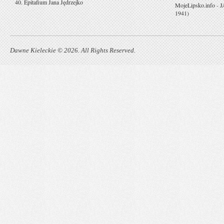
40. Epitafium Jana Jędrzejko
MojeLipsko.info
-
J
1941)
Dawne Kieleckie © 2026. All Rights Reserved.