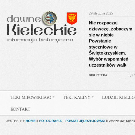
29 stycznia 2025
Nie rozpaczaj
dziewczę, zobaczym
się w niebie
Powstanie
styczniowe w
Świętokrzyskiem.
Wybór wspomnień
uczestników walk
BIBLIOTEKA
TEKI MIROWSKIEGO
TEKI KALINY
LUDZIE KIELE
KONTAKT
JESTEŚ TU:
HOME
»
FOTOGRAFIA – POWIAT JĘDRZEJOWSKI
»
Wodzisław. Kości