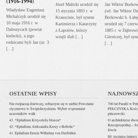
(1916-1994)
Józef Malicki urodził się
Jan Wiktor Borkow
Władysław Eugeniusz
15 stycznia 1893 r. w
(wł. Jan Wiktor Du
Michalczyk urodził się
Krasocinie, był synem
Borkowski h. Łabę
10 maja 1916 r. w
Kazimierza i Katarzyny
urodził się 7 czerw
Daleszycach (powiat
z Łapotów, którzy
1885 r. w Dąbrowi
kielecki), a jego
wzięli ślub […]
Górniczej, był sy
rodzicami byli Jan (ur. 3
[…]
[…]
OSTATNIE WPISY
NAJNOWS
Nie rozpaczaj dziewczę, zobaczym się w niebie Powstanie
700 lat Parafii w Pe
styczniowe w Świętokrzyskiem. Wybór wspomnień
PEŁCZYSKA Kościół 
uczestników walk
pińczowski.
43. *Epitafium Krzysztofa Strasza*
O architekturze dwo
Rzeczpospolitej – Sz
42. *Epitafium Aleksandra Krezy z Bobolic*
Dwór
41. Epitafium Ernsta Wilhelma von Derfelden
80. rocznica śmierci