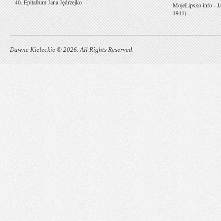
40. Epitafium Jana Jędrzejko
MojeLipsko.info
-
J
1941)
Dawne Kieleckie © 2026. All Rights Reserved.