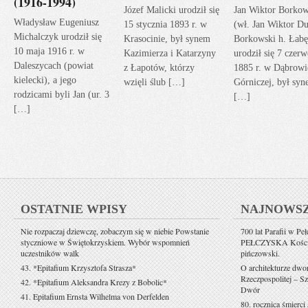
(1916-1994)
Józef Malicki urodził się
Jan Wiktor Borkow
Władysław Eugeniusz
15 stycznia 1893 r. w
(wł. Jan Wiktor Du
Michalczyk urodził się
Krasocinie, był synem
Borkowski h. Łabę
10 maja 1916 r. w
Kazimierza i Katarzyny
urodził się 7 czerw
Daleszycach (powiat
z Łapotów, którzy
1885 r. w Dąbrowi
kielecki), a jego
wzięli ślub […]
Górniczej, był sy
rodzicami byli Jan (ur. 3
[…]
[…]
OSTATNIE WPISY
NAJNOWS
Nie rozpaczaj dziewczę, zobaczym się w niebie Powstanie
700 lat Parafii w Pe
styczniowe w Świętokrzyskiem. Wybór wspomnień
PEŁCZYSKA Kościół 
uczestników walk
pińczowski.
43. *Epitafium Krzysztofa Strasza*
O architekturze dwo
Rzeczpospolitej – Sz
42. *Epitafium Aleksandra Krezy z Bobolic*
Dwór
41. Epitafium Ernsta Wilhelma von Derfelden
80. rocznica śmierci