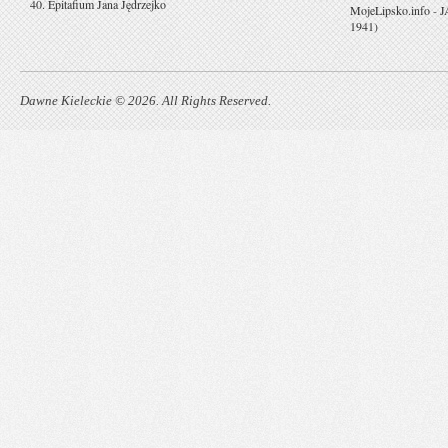
40. Epitafium Jana Jędrzejko
MojeLipsko.info
-
J
1941)
Dawne Kieleckie © 2026. All Rights Reserved.