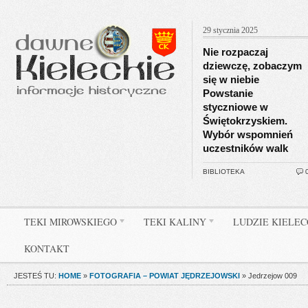
29 stycznia 2025
Nie rozpaczaj
dziewczę, zobaczym
się w niebie
Powstanie
styczniowe w
Świętokrzyskiem.
Wybór wspomnień
uczestników walk
BIBLIOTEKA
TEKI MIROWSKIEGO
TEKI KALINY
LUDZIE KIELE
KONTAKT
JESTEŚ TU:
HOME
»
FOTOGRAFIA – POWIAT JĘDRZEJOWSKI
»
Jedrzejow 009