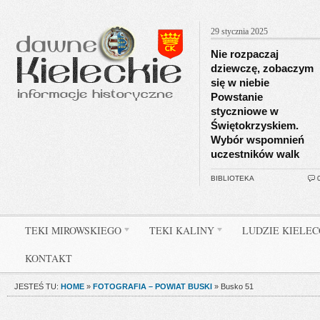
29 stycznia 2025
Nie rozpaczaj
dziewczę, zobaczym
się w niebie
Powstanie
styczniowe w
Świętokrzyskiem.
Wybór wspomnień
uczestników walk
BIBLIOTEKA
TEKI MIROWSKIEGO
TEKI KALINY
LUDZIE KIELE
KONTAKT
JESTEŚ TU:
HOME
»
FOTOGRAFIA – POWIAT BUSKI
»
Busko 51