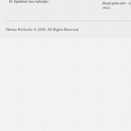
40. Epitafium Jana Jędrzejko
MojeLipsko.info
-
J
1941)
Dawne Kieleckie © 2026. All Rights Reserved.