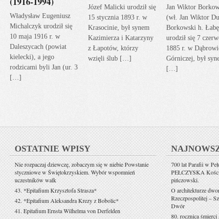
(1916-1994)
Józef Malicki urodził się
Jan Wiktor Borkow
Władysław Eugeniusz
15 stycznia 1893 r. w
(wł. Jan Wiktor Du
Michalczyk urodził się
Krasocinie, był synem
Borkowski h. Łabę
10 maja 1916 r. w
Kazimierza i Katarzyny
urodził się 7 czerw
Daleszycach (powiat
z Łapotów, którzy
1885 r. w Dąbrowi
kielecki), a jego
wzięli ślub […]
Górniczej, był sy
rodzicami byli Jan (ur. 3
[…]
[…]
OSTATNIE WPISY
NAJNOWS
Nie rozpaczaj dziewczę, zobaczym się w niebie Powstanie
700 lat Parafii w Pe
styczniowe w Świętokrzyskiem. Wybór wspomnień
PEŁCZYSKA Kościół 
uczestników walk
pińczowski.
43. *Epitafium Krzysztofa Strasza*
O architekturze dwo
Rzeczpospolitej – Sz
42. *Epitafium Aleksandra Krezy z Bobolic*
Dwór
41. Epitafium Ernsta Wilhelma von Derfelden
80. rocznica śmierci