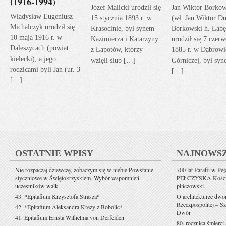
(1916-1994)
Józef Malicki urodził się
Jan Wiktor Borkow
Władysław Eugeniusz
15 stycznia 1893 r. w
(wł. Jan Wiktor Du
Michalczyk urodził się
Krasocinie, był synem
Borkowski h. Łabę
10 maja 1916 r. w
Kazimierza i Katarzyny
urodził się 7 czerw
Daleszycach (powiat
z Łapotów, którzy
1885 r. w Dąbrowi
kielecki), a jego
wzięli ślub […]
Górniczej, był sy
rodzicami byli Jan (ur. 3
[…]
[…]
OSTATNIE WPISY
NAJNOWS
Nie rozpaczaj dziewczę, zobaczym się w niebie Powstanie
700 lat Parafii w Pe
styczniowe w Świętokrzyskiem. Wybór wspomnień
PEŁCZYSKA Kościół 
uczestników walk
pińczowski.
43. *Epitafium Krzysztofa Strasza*
O architekturze dwo
Rzeczpospolitej – Sz
42. *Epitafium Aleksandra Krezy z Bobolic*
Dwór
41. Epitafium Ernsta Wilhelma von Derfelden
80. rocznica śmierci