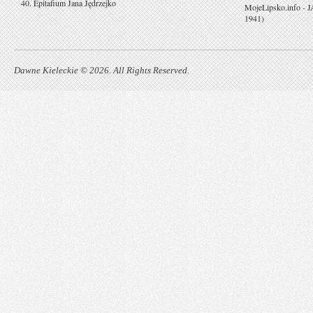
40. Epitafium Jana Jędrzejko
MojeLipsko.info
-
J
1941)
Dawne Kieleckie © 2026. All Rights Reserved.