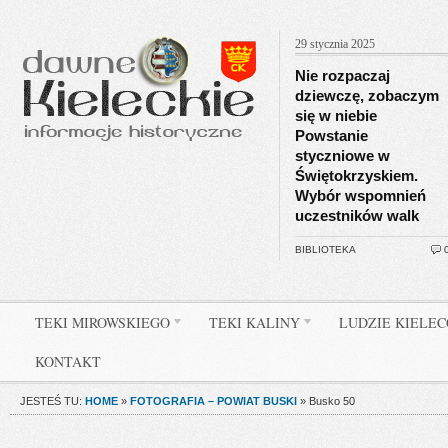
29 stycznia 2025
Nie rozpaczaj
dziewczę, zobaczym
się w niebie
Powstanie
styczniowe w
Świętokrzyskiem.
Wybór wspomnień
uczestników walk
BIBLIOTEKA
TEKI MIROWSKIEGO
TEKI KALINY
LUDZIE KIELE
KONTAKT
JESTEŚ TU:
HOME
»
FOTOGRAFIA – POWIAT BUSKI
»
Busko 50