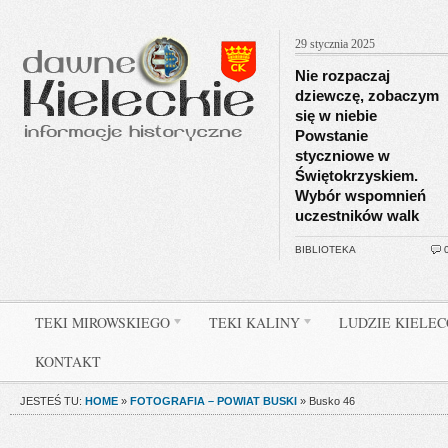
29 stycznia 2025
Nie rozpaczaj
dziewczę, zobaczym
się w niebie
Powstanie
styczniowe w
Świętokrzyskiem.
Wybór wspomnień
uczestników walk
BIBLIOTEKA
TEKI MIROWSKIEGO
TEKI KALINY
LUDZIE KIELE
KONTAKT
JESTEŚ TU:
HOME
»
FOTOGRAFIA – POWIAT BUSKI
»
Busko 46