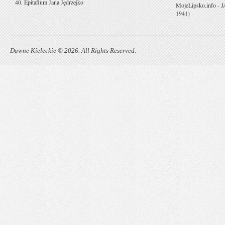
40. Epitafium Jana Jędrzejko
MojeLipsko.info
-
J
1941)
Dawne Kieleckie © 2026. All Rights Reserved.