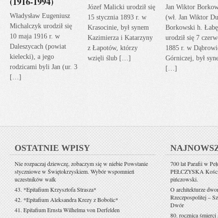
(1916-1994)
Józef Malicki urodził się
Jan Wiktor Borkow
Władysław Eugeniusz
15 stycznia 1893 r. w
(wł. Jan Wiktor Du
Michalczyk urodził się
Krasocinie, był synem
Borkowski h. Łabę
10 maja 1916 r. w
Kazimierza i Katarzyny
urodził się 7 czerw
Daleszycach (powiat
z Łapotów, którzy
1885 r. w Dąbrowi
kielecki), a jego
wzięli ślub […]
Górniczej, był sy
rodzicami byli Jan (ur. 3
[…]
[…]
OSTATNIE WPISY
NAJNOWS
Nie rozpaczaj dziewczę, zobaczym się w niebie Powstanie
700 lat Parafii w Pe
styczniowe w Świętokrzyskiem. Wybór wspomnień
PEŁCZYSKA Kościół 
uczestników walk
pińczowski.
43. *Epitafium Krzysztofa Strasza*
O architekturze dwo
Rzeczpospolitej – Sz
42. *Epitafium Aleksandra Krezy z Bobolic*
Dwór
41. Epitafium Ernsta Wilhelma von Derfelden
80. rocznica śmierci