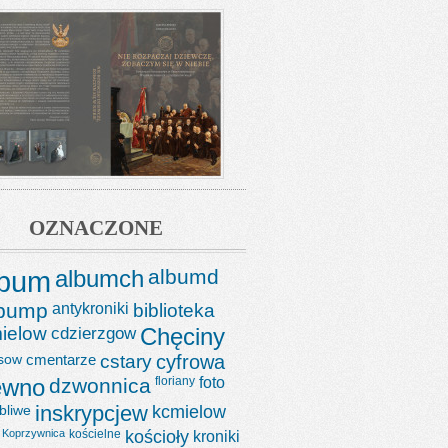
OZNACZONE
lbum
albumch
albumd
lbump
antykroniki
biblioteka
ielow
cdzierzgow
Chęciny
sow
cmentarze
cstary
cyfrowa
ewno
dzwonnica
floriany
foto
bliwe
inskrypcjew
kcmielow
Koprzywnica
kościelne
kościoły
kroniki