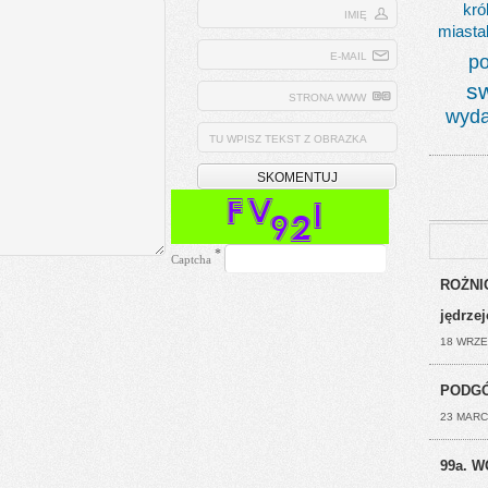
kró
IMIĘ
miasta
po
E-MAIL
s
STRONA WWW
wyda
TU WPISZ TEKST Z OBRAZKA
*
Captcha
ROŻNIC
jędrze
18 WRZE
PODGÓ
23 MARC
99a. W