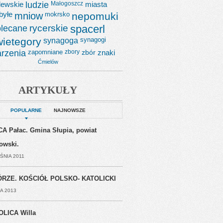
lewskie
ludzie
Małogoszcz
miasta
byłe
mniow
mokrsko
nepomuki
lecane
rycerskie
spacerl
wietegory
synagoga
synagogi
rzenia
zapomniane
zbory
zbór
znaki
Ćmielów
ARTYKUŁY
POPULARNE
NAJNOWSZE
A Pałac. Gmina Słupia, powiat
jowski.
ŚNIA 2011
RZE. KOŚCIÓŁ POLSKO- KATOLICKI
A 2013
OLICA Willa