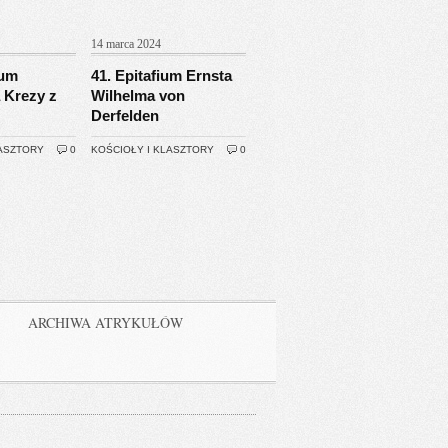
14 marca 2024
ium
41. Epitafium Ernsta
 Krezy z
Wilhelma von
Derfelden
LASZTORY
0
KOŚCIOŁY I KLASZTORY
0
ARCHIWA ATRYKUŁÓW