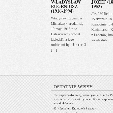
WŁADYSŁAW
JÓZEF (18
EUGENIUSZ
1953)
(1916-1994)
Józef Malicki u
Władysław Eugeniusz
15 stycznia 18
Michalczyk urodził się
Krasocinie, by
10 maja 1916 r. w
Kazimierza i K
Daleszycach (powiat
z Łapotów, któ
kielecki), a jego
wzięli ślub […
rodzicami byli Jan (ur. 3
[…]
OSTATNIE WPISY
Nie rozpaczaj dziewczę, zobaczym się w niebie P
styczniowe w Świętokrzyskiem. Wybór wspomni
uczestników walk
43. *Epitafium Krzysztofa Strasza*