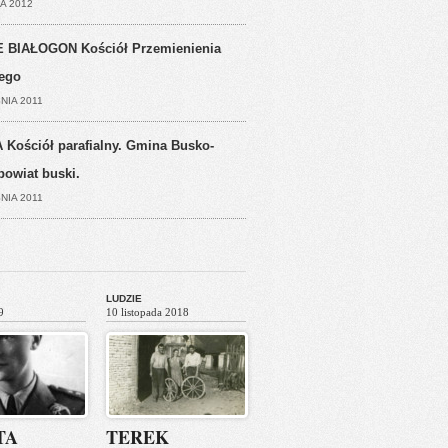
A 2012
 BIAŁOGON Kościół Przemienienia
ego
NIA 2011
 Kościół parafialny. Gmina Busko-
powiat buski.
NIA 2011
LUDZIE
9
10 listopada 2018
TA
TEREK