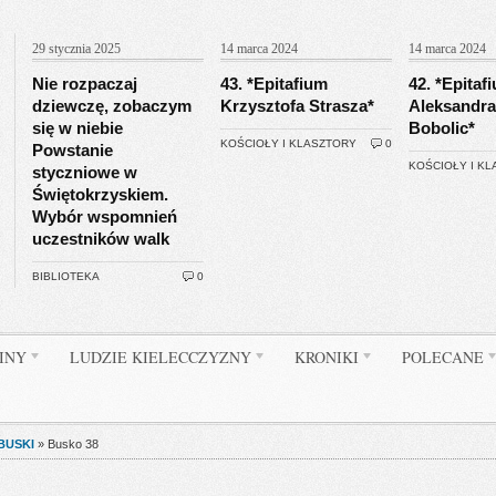
29 stycznia 2025
14 marca 2024
14 marca 2024
Nie rozpaczaj
43. *Epitafium
42. *Epitaf
dziewczę, zobaczym
Krzysztofa Strasza*
Aleksandra
się w niebie
Bobolic*
KOŚCIOŁY I KLASZTORY
0
Powstanie
KOŚCIOŁY I K
styczniowe w
Świętokrzyskiem.
Wybór wspomnień
uczestników walk
BIBLIOTEKA
0
INY
LUDZIE KIELECCZYZNY
KRONIKI
POLECANE
BUSKI
»
Busko 38