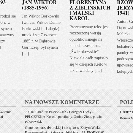
93-
JAN WIKTOR
FLORENTYNA
BZOW
(1885-1956)
Z ZIELIŃSKICH
JERZY
i MALSKI
1941)
rodził się
Jan Wiktor Borkowski
KAROL
Autor: G
93 r. w
(wł. Jan Wiktor Dunin-
Prezentowany tekst jest
Dąbrows
ł synem
Borkowski h. Łabędź)
rozszerzoną wersją
Malicki
atarzyny
urodził się 7 czerwca
opublikowanego na
Włoszczo
rzy
1885 r. w Dąbrowie
łamach czasopisma
bohateró
]
Górniczej, był synem
„Świętokrzyskie”
pamięć w
[…]
Niewiele osób zapisało
podtrzym
się w dziejach Kielc w
upowszec
tak chwalebny […]
kolejnyc
NAJNOWSZE KOMENTARZE
POL
owstanie
700 lat Parafii w Pełczyskach - Grzegorz Cichy
-
Dariusz K
eń
PEŁCZYSKA Kościół parafialny. Gmina Złota, powiat
Roman Mi
pińczowski.
O architekturze dworskiej i nie tylko w Złotym Wieku
Rzeczpospolitej – Sztuka Architektury
-
33. PIÓRKÓW.