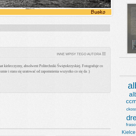
INNE WPISY TEGO AUTORA
t kielecczyzny, absolwent Politechniki Świętokrzyskiej. Fotografuje co
k umie i stara się uratować od zapomnienia wszystko co się da :)
a
a
ccm
ckos
dr
fraso
Kielce