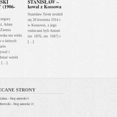
SKI
STANISŁAW –
 (1906-
kowal z Kossowa
Stanisław Terek urodził
rzegorz
się 20 kwietnia 1914 r.
ki, Adam
w Kossowie, a jego
 Ziemia
rodzicami byli Antoni
wska ma wielu
(ur. 1876, zm. 1947) i
w o których
[…]
arto
ywać i
hniać wśród
h […]
ECANE STRONY
alina – blog autorski
0
rowski – blog autorski
10