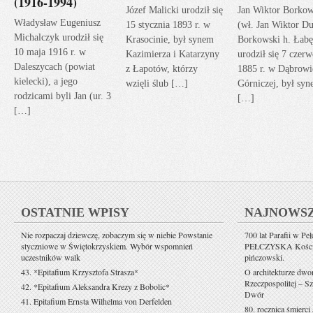
(1916-1994)
Józef Malicki urodził się
Jan Wiktor Borkow
Władysław Eugeniusz
15 stycznia 1893 r. w
(wł. Jan Wiktor Du
Michalczyk urodził się
Krasocinie, był synem
Borkowski h. Łabę
10 maja 1916 r. w
Kazimierza i Katarzyny
urodził się 7 czerw
Daleszycach (powiat
z Łapotów, którzy
1885 r. w Dąbrowi
kielecki), a jego
wzięli ślub […]
Górniczej, był sy
rodzicami byli Jan (ur. 3
[…]
[…]
OSTATNIE WPISY
NAJNOWS
Nie rozpaczaj dziewczę, zobaczym się w niebie Powstanie
700 lat Parafii w Pe
styczniowe w Świętokrzyskiem. Wybór wspomnień
PEŁCZYSKA Kościół 
uczestników walk
pińczowski.
43. *Epitafium Krzysztofa Strasza*
O architekturze dwo
Rzeczpospolitej – Sz
42. *Epitafium Aleksandra Krezy z Bobolic*
Dwór
41. Epitafium Ernsta Wilhelma von Derfelden
80. rocznica śmierci