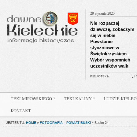
29 stycznia 2025
Nie rozpaczaj
dziewczę, zobaczym
się w niebie
Powstanie
styczniowe w
Świętokrzyskiem.
Wybór wspomnień
uczestników walk
BIBLIOTEKA
TEKI MIROWSKIEGO
TEKI KALINY
LUDZIE KIELE
KONTAKT
JESTEŚ TU:
HOME
»
FOTOGRAFIA – POWIAT BUSKI
»
Busko 24