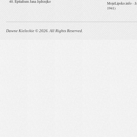
40. Epitafium Jana Jędrzejko
MojeLipsko.info
-
J
1941)
Dawne Kieleckie © 2026. All Rights Reserved.