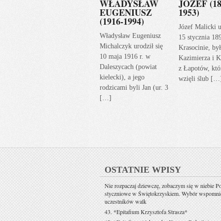
WŁADYSŁAW
JÓZEF (18
EUGENIUSZ
1953)
(1916-1994)
Józef Malicki u
Władysław Eugeniusz
15 stycznia 18
Michalczyk urodził się
Krasocinie, by
10 maja 1916 r. w
Kazimierza i K
Daleszycach (powiat
z Łapotów, któ
kielecki), a jego
wzięli ślub […
rodzicami byli Jan (ur. 3
[…]
OSTATNIE WPISY
Nie rozpaczaj dziewczę, zobaczym się w niebie P
styczniowe w Świętokrzyskiem. Wybór wspomni
uczestników walk
43. *Epitafium Krzysztofa Strasza*