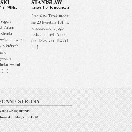
SKI
STANISŁAW –
 (1906-
kowal z Kossowa
Stanisław Terek urodził
rzegorz
się 20 kwietnia 1914 r.
ki, Adam
w Kossowie, a jego
 Ziemia
rodzicami byli Antoni
wska ma wielu
(ur. 1876, zm. 1947) i
w o których
[…]
arto
ywać i
hniać wśród
h […]
ECANE STRONY
alina – blog autorski
0
rowski – blog autorski
10