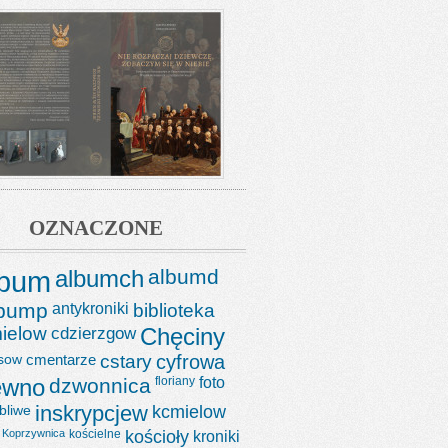
OZNACZONE
lbum
albumch
albumd
lbump
antykroniki
biblioteka
ielow
cdzierzgow
Chęciny
sow
cmentarze
cstary
cyfrowa
ewno
dzwonnica
floriany
foto
bliwe
inskrypcjew
kcmielow
Koprzywnica
kościelne
kościoły
kroniki