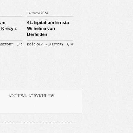
14 marca 2024
ium
41. Epitafium Ernsta
 Krezy z
Wilhelma von
Derfelden
LASZTORY
0
KOŚCIOŁY I KLASZTORY
0
ARCHIWA ATRYKUŁÓW