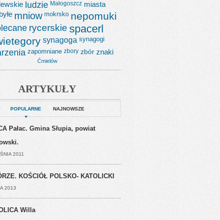
lewskie
ludzie
Małogoszcz
miasta
byłe
mniow
mokrsko
nepomuki
lecane
rycerskie
spacerl
wietegory
synagoga
synagogi
rzenia
zapomniane
zbory
zbór
znaki
Ćmielów
ARTYKUŁY
POPULARNE
NAJNOWSZE
A Pałac. Gmina Słupia, powiat
jowski.
ŚNIA 2011
RZE. KOŚCIÓŁ POLSKO- KATOLICKI
A 2013
OLICA Willa