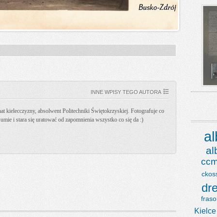
INNE WPISY TEGO AUTORA
t kielecczyzny, absolwent Politechniki Świętokrzyskiej. Fotografuje co
k umie i stara się uratować od zapomnienia wszystko co się da :)
a
a
ccm
ckos
dr
fraso
Kielce