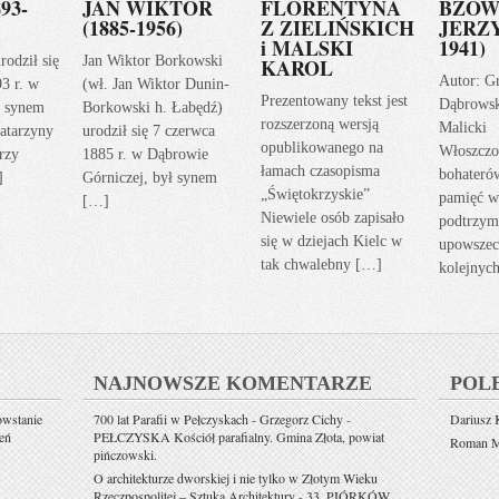
93-
JAN WIKTOR
FLORENTYNA
BZOW
(1885-1956)
Z ZIELIŃSKICH
JERZY
i MALSKI
1941)
rodził się
Jan Wiktor Borkowski
KAROL
Autor: G
93 r. w
(wł. Jan Wiktor Dunin-
Prezentowany tekst jest
Dąbrows
ł synem
Borkowski h. Łabędź)
rozszerzoną wersją
Malicki
atarzyny
urodził się 7 czerwca
opublikowanego na
Włoszczo
rzy
1885 r. w Dąbrowie
łamach czasopisma
bohateró
]
Górniczej, był synem
„Świętokrzyskie”
pamięć w
[…]
Niewiele osób zapisało
podtrzym
się w dziejach Kielc w
upowszec
tak chwalebny […]
kolejnyc
NAJNOWSZE KOMENTARZE
POL
owstanie
700 lat Parafii w Pełczyskach - Grzegorz Cichy
-
Dariusz K
eń
PEŁCZYSKA Kościół parafialny. Gmina Złota, powiat
Roman Mi
pińczowski.
O architekturze dworskiej i nie tylko w Złotym Wieku
Rzeczpospolitej – Sztuka Architektury
-
33. PIÓRKÓW.