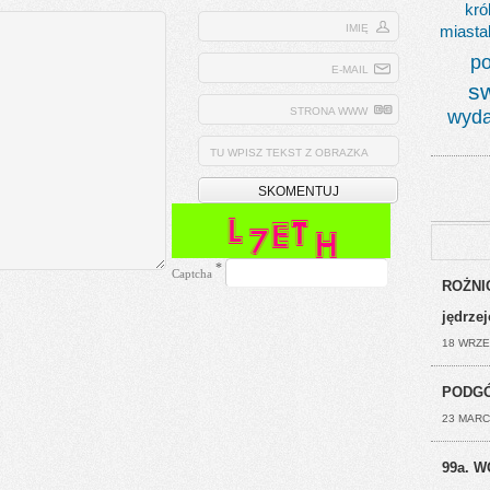
kró
IMIĘ
miasta
po
E-MAIL
s
STRONA WWW
wyda
TU WPISZ TEKST Z OBRAZKA
*
Captcha
ROŻNIC
jędrze
18 WRZE
PODGÓ
23 MARC
99a. W