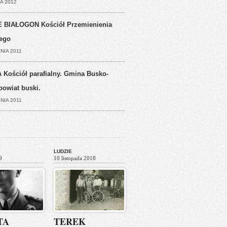
A 2012
 BIAŁOGON Kościół Przemienienia
ego
NIA 2011
 Kościół parafialny. Gmina Busko-
powiat buski.
NIA 2011
LUDZIE
9
10 listopada 2018
TA
TEREK