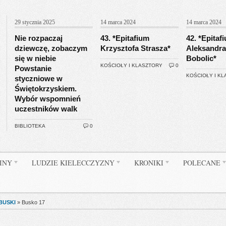
29 stycznia 2025
14 marca 2024
14 marca 2024
Nie rozpaczaj
43. *Epitafium
42. *Epitaf
dziewczę, zobaczym
Krzysztofa Strasza*
Aleksandra
się w niebie
Bobolic*
KOŚCIOŁY I KLASZTORY
0
Powstanie
KOŚCIOŁY I K
styczniowe w
Świętokrzyskiem.
Wybór wspomnień
uczestników walk
BIBLIOTEKA
0
INY
LUDZIE KIELECCZYZNY
KRONIKI
POLECANE
BUSKI
»
Busko 17