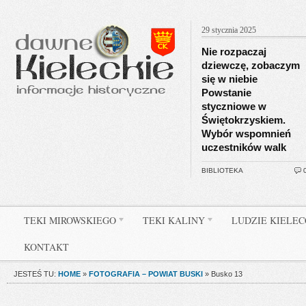
29 stycznia 2025
Nie rozpaczaj
dziewczę, zobaczym
się w niebie
Powstanie
styczniowe w
Świętokrzyskiem.
Wybór wspomnień
uczestników walk
BIBLIOTEKA
TEKI MIROWSKIEGO
TEKI KALINY
LUDZIE KIELE
KONTAKT
JESTEŚ TU:
HOME
»
FOTOGRAFIA – POWIAT BUSKI
»
Busko 13