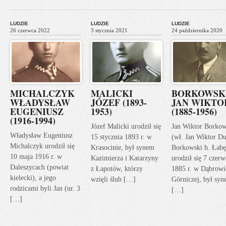
LUDZIE
LUDZIE
LUDZIE
26 czerwca 2022
3 stycznia 2021
24 października 2020
MICHALCZYK
MALICKI
BORKOWSK
WŁADYSŁAW
JÓZEF (1893-
JAN WIKTO
EUGENIUSZ
1953)
(1885-1956)
(1916-1994)
Józef Malicki urodził się
Jan Wiktor Borkow
Władysław Eugeniusz
15 stycznia 1893 r. w
(wł. Jan Wiktor Du
Michalczyk urodził się
Krasocinie, był synem
Borkowski h. Łabę
10 maja 1916 r. w
Kazimierza i Katarzyny
urodził się 7 czerw
Daleszycach (powiat
z Łapotów, którzy
1885 r. w Dąbrowi
kielecki), a jego
wzięli ślub […]
Górniczej, był sy
rodzicami byli Jan (ur. 3
[…]
[…]