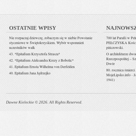
OSTATNIE WPISY
NAJNOWS
Nie rozpaczaj dziewczę, zobaczym się w niebie Powstanie
700 lat Parafii w Pe
styczniowe w Świętokrzyskiem. Wybór wspomnień
PEŁCZYSKA Kościół 
uczestników walk
pińczowski.
43. *Epitafium Krzysztofa Strasza*
O architekturze dwo
Rzeczpospolitej – Sz
42. *Epitafium Aleksandra Krezy z Bobolic*
Dwór
41. Epitafium Ernsta Wilhelma von Derfelden
80. rocznica śmierci
40. Epitafium Jana Jędrzejko
MojeLipsko.info
-
J
1941)
Dawne Kieleckie © 2026. All Rights Reserved.