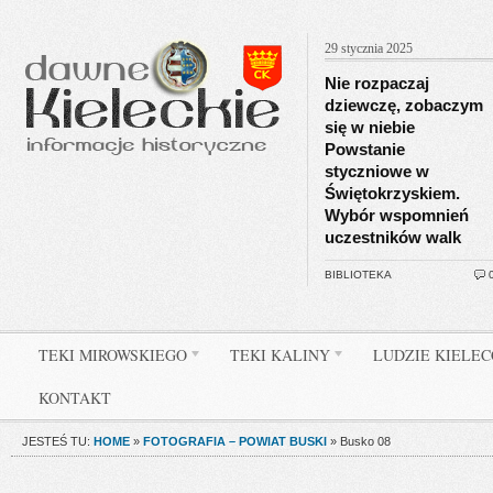
29 stycznia 2025
Nie rozpaczaj
dziewczę, zobaczym
się w niebie
Powstanie
styczniowe w
Świętokrzyskiem.
Wybór wspomnień
uczestników walk
BIBLIOTEKA
TEKI MIROWSKIEGO
TEKI KALINY
LUDZIE KIELE
KONTAKT
JESTEŚ TU:
HOME
»
FOTOGRAFIA – POWIAT BUSKI
»
Busko 08