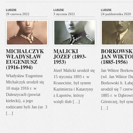
LUDZIE
LUDZIE
LUDZIE
26 czerwca 2022
3 stycznia 2021
24 października 2020
MICHALCZYK
MALICKI
BORKOWSK
WŁADYSŁAW
JÓZEF (1893-
JAN WIKTO
EUGENIUSZ
1953)
(1885-1956)
(1916-1994)
Józef Malicki urodził się
Jan Wiktor Borkow
Władysław Eugeniusz
15 stycznia 1893 r. w
(wł. Jan Wiktor Du
Michalczyk urodził się
Krasocinie, był synem
Borkowski h. Łabę
10 maja 1916 r. w
Kazimierza i Katarzyny
urodził się 7 czerw
Daleszycach (powiat
z Łapotów, którzy
1885 r. w Dąbrowi
kielecki), a jego
wzięli ślub […]
Górniczej, był sy
rodzicami byli Jan (ur. 3
[…]
[…]