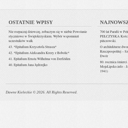
OSTATNIE WPISY
NAJNOWS
Nie rozpaczaj dziewczę, zobaczym się w niebie Powstanie
700 lat Parafii w Pe
styczniowe w Świętokrzyskiem. Wybór wspomnień
PEŁCZYSKA Kościół 
uczestników walk
pińczowski.
43. *Epitafium Krzysztofa Strasza*
O architekturze dwo
Rzeczpospolitej – Sz
42. *Epitafium Aleksandra Krezy z Bobolic*
Dwór
41. Epitafium Ernsta Wilhelma von Derfelden
80. rocznica śmierci
40. Epitafium Jana Jędrzejko
MojeLipsko.info
-
J
1941)
Dawne Kieleckie © 2026. All Rights Reserved.